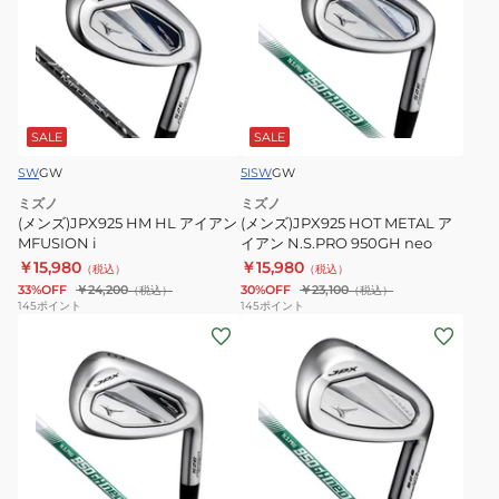
ズ)JPX925
ズ)JPX925
HM
HOT
HL
METAL
ア
ア
イ
イ
ア
ア
SALE
SALE
ン
ン
SW
GW
5I
SW
GW
MFUSION
N.S.PRO
ミズノ
ミズノ
i
950GH
(メンズ)JPX925 HM HL アイアン
(メンズ)JPX925 HOT METAL ア
neo
MFUSION i
イアン N.S.PRO 950GH neo
￥15,980
￥15,980
（税込）
（税込）
33%OFF
￥24,200
30%OFF
￥23,100
（税込）
（税込）
145
ポイント
145
ポイント
(メ
(メ
ン
ン
ズ)JPX925
ズ)JPX925
HOT
FORGED
METAL
ア
PRO
イ
ア
ア