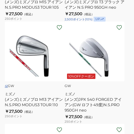
(メンズ)ミズノプロ M15 アイアン
(メンズ)ミズノプロ T3 ブラック ア
ア
ッ
N.S.PRO MODUS3 TOUR 105
イアン N.S PRO 950GH neo
ン
￥27,500
ク
￥27,500
（税込）
（税込）
250
ポイント
UP
2,500
ポイント
(
10
%)
N.S.PRO
ア
(メ
(メ
MODUS3
イ
ン
ン
TOUR
ア
ズ)
ズ)JPX
105
ン
ミ
S40
N.S
ズ
FORGED
PRO
ノ
ア
950GH
プ
イ
neo
ロ
ア
10%OFFクーポン
M13
ン
4I
GW
GW
ア
(GW
ミズノ
ミズノ
イ
ロ
(メンズ)ミズノプロ M13 アイアン
(メンズ)JPX S40 FORGED アイ
ア
フ
N.S.PRO MODUS3 TOUR 110
アン(GW ロフト49度)N.S.PRO
950GH neo
ン
￥27,500
ト
（税込）
￥27,500
250
ポイント
（税込）
N.S.PRO
49
250
ポイント
MODUS3
度)N.S.PRO
(メ
(メ
TOUR
950GH