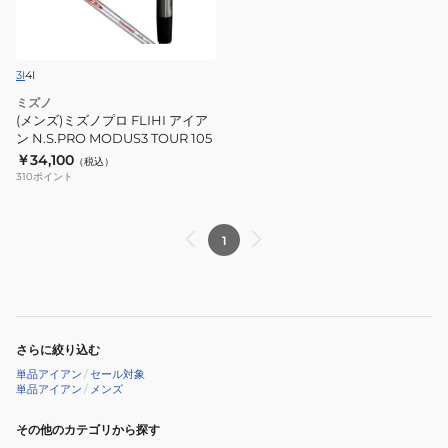
プ
ロ
FLIHI
3I
4I
ア
ミズノ
イ
(メンズ)ミズノプロ FLIHI アイア
ア
ン N.S.PRO MODUS3 TOUR 105
ン
￥34,100
（税込）
310
ポイント
N.S.PRO
MODUS3
TOUR
1
105
さらに絞り込む
単品アイアン
/
セール対象
単品アイアン
/
メンズ
その他のカテゴリから探す