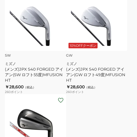
ン
ン
110
neo
ズ)JPX
ズ)JPX
S40
S40
FORGED
FORGED
ア
ア
イ
イ
ア
ア
10%OFFクーポン
ン
ン
SW
GW
(SW
(GW
ミズノ
ミズノ
ロ
ロ
(メンズ)JPX S40 FORGED アイ
(メンズ)JPX S40 FORGED アイ
フ
フ
アン(SW ロフト55度)MFUSION
アン(GW ロフト49度)MFUSION
HT
HT
ト
ト
￥28,600
￥28,600
（税込）
（税込）
55
49
260
ポイント
260
ポイント
度)MFUSION
度)MFUSION
(メ
HT
HT
ン
ズ)
ミ
ズ
ノ