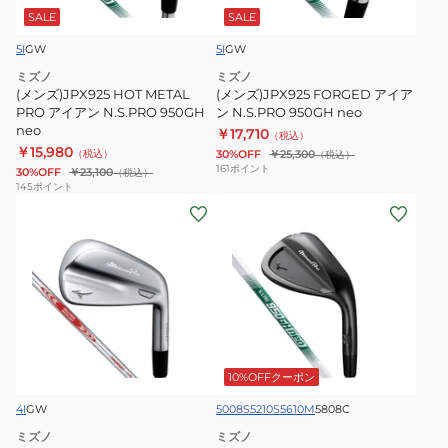
イ
ン
SALE
SALE
ア
N.S.PRO
5I
GW
5I
GW
ン
950GH
ミズノ
ミズノ
N.S.PRO
neo
(メンズ)JPX925 HOT METAL
(メンズ)JPX925 FORGED アイア
950GH
PRO アイアン N.S.PRO 950GH
ン N.S.PRO 950GH neo
neo
neo
￥17,710
（税込）
￥15,980
（税込）
30%OFF
￥25,300
（税込）
161
ポイント
30%OFF
￥23,100
（税込）
145
ポイント
(メ
(メ
ン
ン
ズ)
ズ)
ミ
ミ
ズ
ズ
ノ
ノ
プ
プ
ロ
ロ
10%OFFクーポン
M15
T3
4I
GW
5008S
5210S
5610M
5808C
ア
ブ
ミズノ
ミズノ
イ
ラ