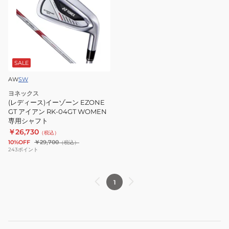
ィ
ー
ス)
イ
ー
ゾ
SALE
ー
AW
SW
ン
ヨネックス
EZONE
(レディース)イーゾーン EZONE
GT
GT アイアン RK-04GT WOMEN
専用シャフト
ア
￥26,730
（税込）
イ
10%OFF
￥29,700
（税込）
ア
243
ポイント
ン
RK-
1
04GT
WOMEN
専
用