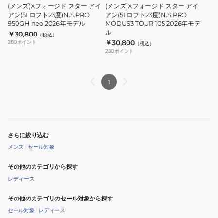
ー
ー
(メンズ)Xフォージド スター アイ
(メンズ)Xフォージド スター アイ
ル
ア
ア
アン(5I ロフト23度)N.S.PRO
アン(5I ロフト23度)N.S.PRO
950GH neo 2026年モデル
MODUS3 TOUR 105 2026年モデ
イ
イ
ル
￥30,800
（税込）
ア
ア
￥30,800
280
ポイント
（税込）
ン
ン
280
ポイント
(5I
(5I
ロ
ロ
1
フ
フ
ト
ト
23
23
度)N.S.PRO
度)N.S.PRO
950GH
MODUS3
さらに絞り込む
neo
TOUR
メンズ
/
セール対象
2026
105
年
2026
その他のカテゴリから探す
モ
年
レディース
デ
モ
その他のカテゴリのセール対象から探す
ル
デ
セール対象
/
レディース
ル