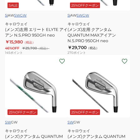
ー
ン
SALE
25%OFFクーポン
ト
タ
5I
AW
SW
GW
5I
AW
SW
GW
ELYTE
ム
キャロウェイ
キャロウェイ
ア
QUANTUM
(メンズ)左用 エリート ELYTE アイ
(メンズ)左用 クアンタム
イ
MAX
アン N.S.PRO 950GH neo
QUANTUM MAXアイアン
N.S.PRO 950GH neo
ア
￥15,980
ア
（税込）
￥29,700
46%OFF
￥29,700
（税込）
（税込）
ン
イ
145
ポイント
270
ポイント
N.S.PRO
ア
(メ
(メ
950GH
ン
ン
ン
neo
N.S.PRO
ズ)
ズ)
950GH
ク
ク
neo
ア
ア
ン
ン
タ
タ
ム
ム
25%OFFクーポン
25%OFFクーポン
QUANTUM
QUANTUM
SW
GW
SW
GW
MAX
MAX
キャロウェイ
キャロウェイ
FAST
FAST
(メンズ)クアンタム QUANTUM
(メンズ)クアンタム QUANTUM