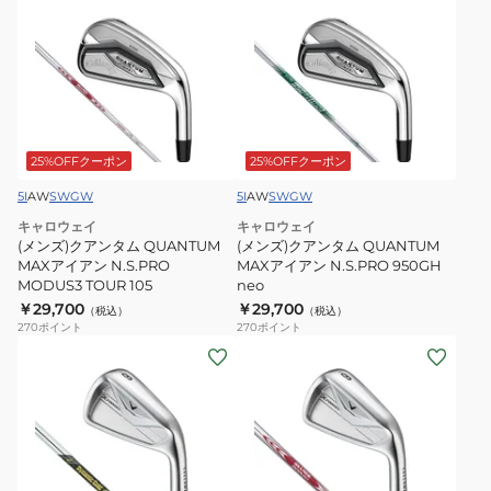
ン
ン
Zelos
ズ)
ズ)
7
ク
ク
ア
ア
ン
ン
タ
タ
ム
ム
25%OFFクーポン
25%OFFクーポン
QUANTUM
QUANTUM
5I
AW
SW
GW
5I
AW
SW
GW
MAX
MAX
キャロウェイ
キャロウェイ
ア
ア
(メンズ)クアンタム QUANTUM
(メンズ)クアンタム QUANTUM
イ
イ
MAXアイアン N.S.PRO
MAXアイアン N.S.PRO 950GH
MODUS3 TOUR 105
neo
ア
ア
￥29,700
￥29,700
（税込）
（税込）
ン
ン
270
ポイント
270
ポイント
N.S.PRO
N.S.PRO
(メ
(メ
MODUS3
950GH
ン
ン
TOUR
neo
ズ)X
ズ)X
105
フ
フ
ォ
ォ
ー
ー