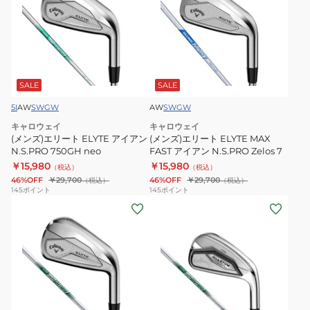
ズ)
ズ)
エ
エ
リ
リ
ー
ー
ト
ト
ELYTE
ELYTE
SALE
SALE
ア
MAX
5I
AW
SW
GW
AW
SW
GW
イ
FAST
キャロウェイ
キャロウェイ
ア
ア
(メンズ)エリート ELYTE アイアン
(メンズ)エリート ELYTE MAX
ン
イ
N.S.PRO 750GH neo
FAST アイアン N.S.PRO Zelos 7
N.S.PRO
￥15,980
ア
￥15,980
（税込）
（税込）
46%OFF
￥29,700
46%OFF
￥29,700
（税込）
（税込）
750GH
ン
145
ポイント
145
ポイント
neo
N.S.PRO
(メ
(メ
Zelos
ン
ン
7
ズ)
ズ)
左
左
用
用
エ
ク
リ
ア