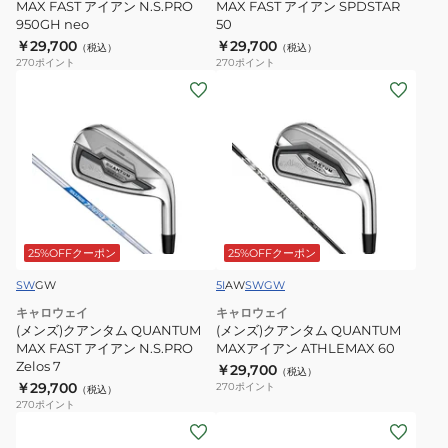
ア
ア
MAX FAST アイアン N.S.PRO
MAX FAST アイアン SPDSTAR
950GH neo
50
イ
イ
￥29,700
￥29,700
（税込）
（税込）
ア
ア
270
ポイント
270
ポイント
ン
ン
(メ
(メ
N.S.PRO
SPDSTAR
ン
ン
950GH
50
ズ)
ズ)
neo
ク
ク
ア
ア
ン
ン
タ
タ
ム
ム
25%OFFクーポン
25%OFFクーポン
QUANTUM
QUANTUM
SW
GW
5I
AW
SW
GW
MAX
MAX
キャロウェイ
キャロウェイ
FAST
ア
(メンズ)クアンタム QUANTUM
(メンズ)クアンタム QUANTUM
ア
イ
MAX FAST アイアン N.S.PRO
MAXアイアン ATHLEMAX 60
Zelos 7
イ
ア
￥29,700
（税込）
￥29,700
270
ポイント
（税込）
ア
ン
270
ポイント
ン
ATHLEMAX
(メ
(メ
N.S.PRO
60