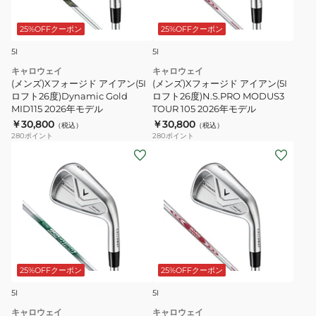
ジ
ジ
ド
ド
25%OFFクーポン
25%OFFクーポン
ア
ア
5I
5I
イ
イ
キャロウェイ
キャロウェイ
ア
ア
(メンズ)Xフォージド アイアン(5I
(メンズ)Xフォージド アイアン(5I
ン
ン
ロフト26度)Dynamic Gold
ロフト26度)N.S.PRO MODUS3
MID115 2026年モデル
TOUR 105 2026年モデル
(5I
(5I
￥30,800
￥30,800
（税込）
（税込）
ロ
ロ
280
ポイント
280
ポイント
フ
フ
(メ
(メ
ト
ト
ン
ン
26
26
ズ)X
ズ)X
度)Dynamic
度)N.S.PRO
フ
フ
Gold
MODUS3
ォ
ォ
MID115
TOUR
ー
ー
2026
105
ジ
ジ
年
2026
ド
ド
25%OFFクーポン
25%OFFクーポン
モ
年
ス
ス
5I
5I
デ
モ
タ
タ
キャロウェイ
キャロウェイ
ル
デ