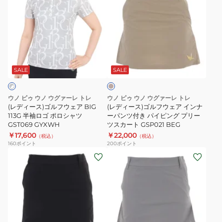
ィ
ィ
ー
ー
ス)
ス)
ゴ
ゴ
ベ
ル
ル
ー
フ
フ
ジ
SALE
SALE
ュ
ウ
ウ
ェ
ェ
ウノ ピゥ ウノ ウグァーレ トレ
ウノ ピゥ ウノ ウグァーレ トレ
ア
ア
(レディース)ゴルフウェア BIG
(レディース)ゴルフウェア インナ
BIG
113G 半袖ロゴ ポロシャツ
イ
ーパンツ付き パイピング プリー
GST069 GYXWH
ツスカート GSP021 BEG
113G
ン
￥17,600
￥22,000
（税込）
（税込）
半
ナ
160
ポイント
200
ポイント
袖
ー
(レ
(レ
ロ
パ
デ
デ
ゴ
ン
ィ
ィ
ポ
ツ
ー
ー
ロ
付
ス)
ス)
シ
き
ゴ
ゴ