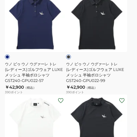
gSP070
プ
ー
デ
デ
WHT
リ
ト
ィ
ィ
ー
イ
ー
ー
ツ
ン
ス)
ス)
ス
ナ
ゴ
ゴ
ブ
カ
ー
ル
ル
ラ
ー
パ
フ
フ
ッ
ク
ト
ン
ウ
ウ
イ
ツ
ェ
ェ
ウノ ピゥ ウノ ウグァーレ トレ
ウノ ピゥ ウノ ウグァーレ トレ
ン
付
ア
ア
(レディース)ゴルフウェア LUXE
(レディース)ゴルフウェア LUXE
ナ
き
LUXE
メッシュ 半袖ポロシャツ
LUXE
メッシュ 半袖ポロシャツ
GST240-GPU022-57
GST240-GPU022-99
ー
GSP141-
メ
メ
￥42,900
￥42,900
（税込）
（税込）
パ
GPU023-
ッ
ッ
390
ポイント
390
ポイント
ン
99
シ
シ
(レ
(レ
ツ
ュ
ュ
デ
デ
付
半
半
ィ
ィ
き
袖
袖
ー
ー
GSP140-
ポ
ポ
ス)
ス)
GPU022-
ロ
ロ
レ
レ