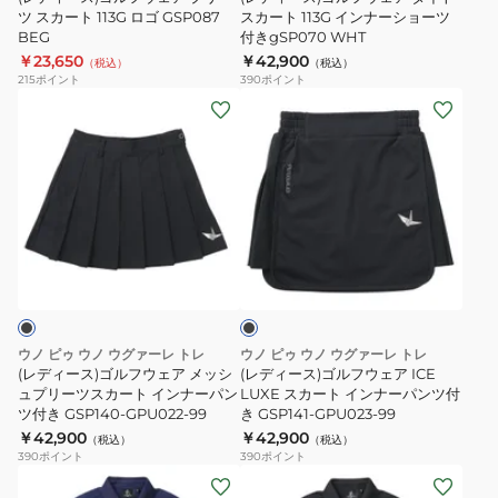
プ
プ
プ
ツ スカート 113G ロゴ GSP087
タ
スカート 113G インナーショーツ
BEG
付きgSP070 WHT
リ
リ
リ
イ
￥23,650
￥42,900
（税込）
（税込）
ー
ー
ー
ト
215
ポイント
390
ポイント
ツ
ツ
ツ
ス
(レ
(レ
ス
ス
ス
カ
デ
デ
カ
カ
カ
ー
ィ
ィ
ー
ー
ー
ト
ー
ー
ト
ト
ト
113G
ス)
ス)
GSP021
GSP021
113G
イ
ゴ
ゴ
ブ
BLK
GRY
ロ
ン
ル
ル
ラ
ゴ
ナ
フ
フ
ッ
ク
GSP087
ー
ウ
ウ
BEG
シ
ェ
ェ
ウノ ピゥ ウノ ウグァーレ トレ
ウノ ピゥ ウノ ウグァーレ トレ
ョ
ア
ア
(レディース)ゴルフウェア メッシ
(レディース)ゴルフウェア ICE
ー
メ
ュプリーツスカート インナーパン
ICE
LUXE スカート インナーパンツ付
ツ付き GSP140-GPU022-99
き GSP141-GPU023-99
ツ
ッ
LUXE
￥42,900
￥42,900
（税込）
（税込）
付
シ
ス
390
ポイント
390
ポイント
き
ュ
カ
(レ
(レ