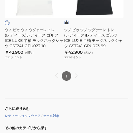
ブ
99
シ
シ
デ
デ
ラ
ャ
ャ
ィ
ィ
ッ
ク
ツ
ツ
ー
ー
GST240-
GST240-
ス
ス
ウノ ピゥ ウノ ウグァーレ トレ
ウノ ピゥ ウノ ウグァーレ トレ
GPU022-
GPU022-
ゴ
ゴ
(レディース)レディース ゴルフ
(レディース)レディース ゴルフ
57
99
ル
ICE LUXE 半袖 モックネックシャ
ル
ICE LUXE 半袖 モックネックシャ
ツ GST241-GPU023-10
ツ GST241-GPU023-99
フ
フ
￥42,900
￥42,900
（税込）
（税込）
ICE
ICE
390
ポイント
390
ポイント
LUXE
LUXE
半
半
袖
袖
1
モ
モ
ッ
ッ
ク
ク
ネ
ネ
さらに絞り込む
ッ
ッ
レディースゴルフウェア
/
セール対象
ク
ク
シ
シ
その他のカテゴリから探す