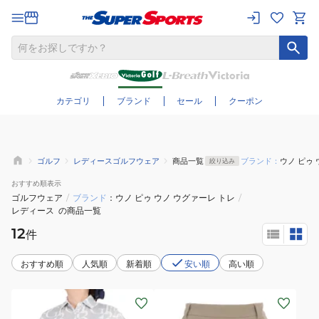
さらに絞り込む
カテゴリ
ブランド
セール
クーポン
ゴルフ
レディースゴルフウェア
商品一覧
ブランド：
ウノ ピゥ 
絞り込み
おすすめ
順表示
ゴルフウェア
/
ブランド
ウノ ピゥ ウノ ウグァーレ トレ
/
レディース
の商品一覧
12
件
おすすめ順
人気順
新着順
安い順
高い順
(レ
(レ
デ
デ