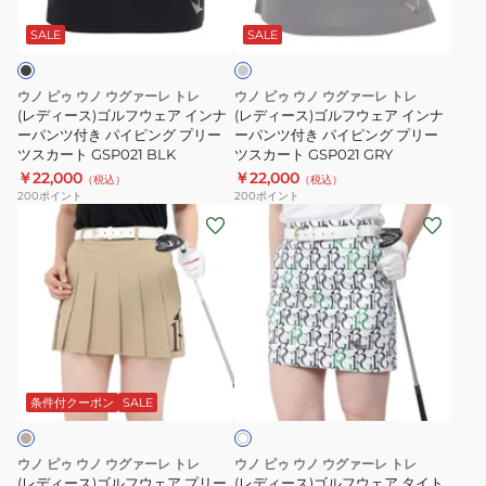
グ
ャ
パ
ル
ル
レ
ツ
イ
フ
フ
ー
SALE
SALE
GST069
ピ
ウ
ウ
GYXWH
ン
ェ
ェ
ウノ ピゥ ウノ ウグァーレ トレ
ウノ ピゥ ウノ ウグァーレ トレ
グ
ア
ア
(レディース)ゴルフウェア インナ
(レディース)ゴルフウェア インナ
プ
イ
ーパンツ付き パイピング プリー
イ
ーパンツ付き パイピング プリー
ツスカート GSP021 BLK
ツスカート GSP021 GRY
リ
ン
ン
￥22,000
￥22,000
（税込）
（税込）
ー
ナ
ナ
200
ポイント
200
ポイント
ツ
ー
ー
(レ
(レ
ス
パ
パ
デ
デ
カ
ン
ン
ィ
ィ
ー
ツ
ツ
ー
ー
ト
付
付
ス)
ス)
GSP021
き
き
ゴ
ゴ
BEG
ホ
パ
パ
ル
ル
ワ
イ
イ
フ
フ
条件付クーポン
SALE
イ
ピ
ピ
ト
ウ
ウ
ン
ン
ェ
ェ
ウノ ピゥ ウノ ウグァーレ トレ
ウノ ピゥ ウノ ウグァーレ トレ
グ
グ
ア
ア
(レディース)ゴルフウェア プリー
(レディース)ゴルフウェア タイト