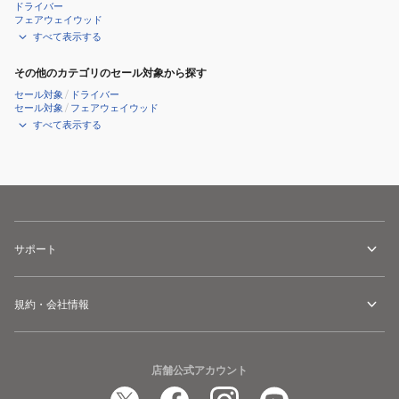
ャ
ャ
ドライバー
フェアウェイウッド
ツ
ツ
すべて表示する
GST241-
GST241-
GPU023-
GPU023-
その他のカテゴリのセール対象から探す
10
99
セール対象
/
ドライバー
セール対象
/
フェアウェイウッド
すべて表示する
サポート
規約・会社情報
店舗公式アカウント