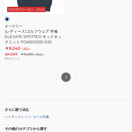
ル
FOA500925
ノ
フ
ー
10%OFFクーポン
SALE
ウ
ス
ェ
リ
オークリー
ア
ー
(レディース)ゴルフウェア 半袖
半
ELEVATE SPOTTED モックネッ
ブ
クニット FOA500922-020
袖
FOA500927
￥9,240
（税込）
ELEVATE
30%OFF
￥13,200
（税込）
SPOTTED
84
ポイント
モ
ッ
1
ク
ネ
ッ
ク
ニ
さらに絞り込む
ッ
ハイネックシャツ
/
セール対象
ト
FOA500922-
その他のカテゴリから探す