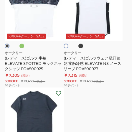
ィ
ィ
ー
ー
ス)
ス)
ゴ
ゴ
エ
ブ
ホ
ル
ル
ラ
ワ
ッ
フ
フ
10%OFFクーポン
SALE
10%OFFクーポン
SALE
イ
ク
ト
半
ウ
袖
ェ
オークリー
オークリー
ELEVATE
ア
(レディース)ゴルフ 半袖
(レディース)ゴルフウェア 吸汗速
SPOTTED
ELEVATE SPOTTED モックネッ
吸
乾 接触冷感 ELEVATE NS ノース
クシャツ FOA500925
リーブ FOA500927
モ
汗
￥7,305
￥7,315
（税込）
（税込）
ッ
速
30%OFF
￥10,450
30%OFF
￥10,450
（税込）
（税込）
ク
乾
66
ポイント
66
ポイント
(レ
ネ
接
デ
ッ
触
ィ
ク
冷
ー
シ
感
ス)
ャ
ELEVATE
ゴ
ツ
NS