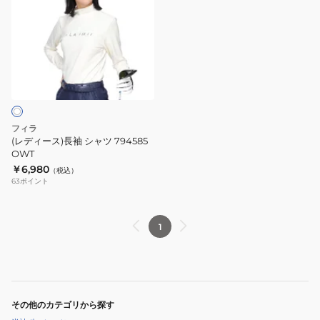
ィ
ー
ス)
長
袖
シ
ャ
ツ
フィラ
794585
(レディース)長袖 シャツ 794585
OWT
OWT
￥6,980
（税込）
63
ポイント
1
その他のカテゴリから探す