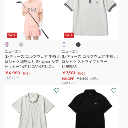
ィ
ィ
ー
ー
ス)
ス)
ゴ
ゴ
ラ
ブ
ホ
ル
ル
ラ
ワ
ッ
フ
フ
SALE
SALE
イ
ク
ト
ウ
ウ
ェ
ェ
ニューエラ
ニューエラ
ア
ア
(レディース)ゴルフウェア 半袖 ポ
(レディース)ゴルフウェア 半袖 ポ
半
ロシャツ 紺野ゆり Skipper シア
半
ロシャツ ストライプカラー
サッカー 14311403/14311404
1485985
袖
袖
￥4,980
￥7,561
（税込）
（税込）
ポ
ポ
45
ポイント
14%OFF
￥8,800
（税込）
ロ
ロ
68
ポイント
(レ
(レ
シ
シ
デ
デ
ャ
ャ
ィ
ィ
ツ
ツ
ー
ー
紺
ス
ス)
ス)
野
ト
ゴ
ゴ
ゆ
ラ
ブ
ホ