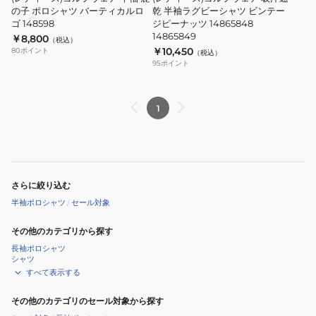
14391424
半
の子 ポロシャツ バーティカルロ
吸
乾 半袖ラグビーシャツ ビンテー
ゴ 148598
ジピーナッツ 14865848
14391425
袖
汗
14865849
￥8,800
（税込）
鹿
速
￥10,450
80
ポイント
（税込）
の
乾
95
ポイント
子
半
ポ
袖
1
ロ
ラ
シ
グ
ャ
ビ
ツ
ー
バ
シ
さらに絞り込む
ー
ャ
半袖ポロシャツ
/
セール対象
テ
ツ
ィ
ビ
その他のカテゴリから探す
カ
ン
長袖ポロシャツ
シャツ
ル
テ
すべて表示する
ロ
ー
ゴ
ジ
その他のカテゴリのセール対象から探す