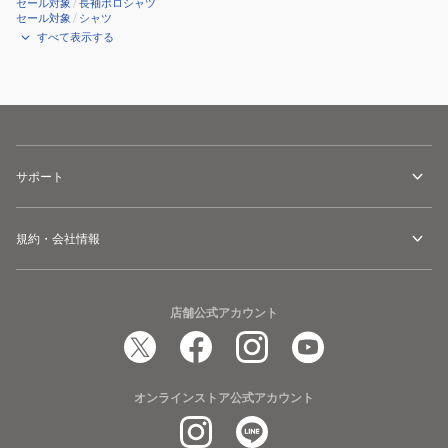
148598
ピ
セール対象
/
長袖ポロシャツ
セール対象
/
シャツ
ー
すべて表示する
ナ
ッ
ツ
14865848
14865849
サポート
規約・会社情報
店舗公式アカウント
オンラインストア公式アカウント