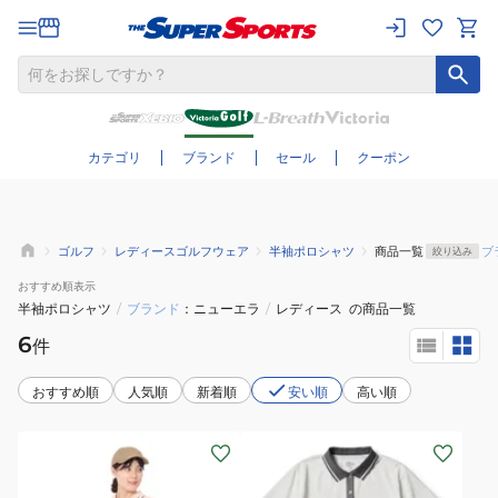
さらに絞り込む
カテゴリ
ブランド
セール
クーポン
ゴルフ
レディースゴルフウェア
半袖ポロシャツ
商品一覧
ブ
絞り込み
おすすめ
順表示
半袖ポロシャツ
/
ブランド
ニューエラ
/
レディース
の商品一覧
6
件
おすすめ順
人気順
新着順
安い順
高い順
(レ
(レ
デ
デ