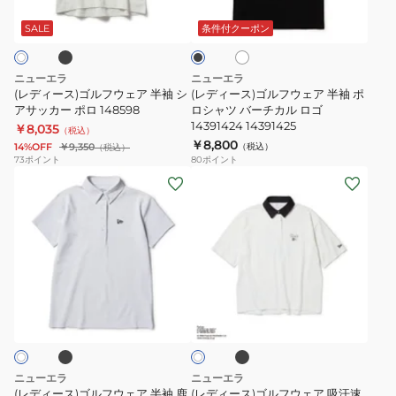
ブ
ル
ル
り
イ
ワ
ラ
フ
フ
イ
Skipper
プ
ッ
SALE
条件付クーポン
ト
ク
ウ
ウ
シ
カ
ェ
ェ
ア
ラ
ニューエラ
ニューエラ
ア
ア
サ
ー
(レディース)ゴルフウェア 半袖 シ
(レディース)ゴルフウェア 半袖 ポ
半
アサッカー ポロ 148598
半
ロシャツ バーチカル ロゴ
ッ
1485985
14391424 14391425
￥8,035
袖
袖
（税込）
カ
￥8,800
14%OFF
￥9,350
（税込）
（税込）
シ
ポ
ー
73
ポイント
80
ポイント
ア
ロ
14311403/14311404
(レ
(レ
サ
シ
デ
デ
ッ
ャ
ィ
ィ
カ
ツ
ー
ー
ー
バ
ス)
ス)
ポ
ー
ゴ
ゴ
ブ
ブ
ホ
ロ
チ
ル
ル
ラ
ワ
148598
カ
ッ
フ
フ
イ
ク
ル
ト
ウ
ウ
ロ
ェ
ェ
ニューエラ
ニューエラ
ゴ
ア
ア
(レディース)ゴルフウェア 半袖 鹿
(レディース)ゴルフウェア 吸汗速