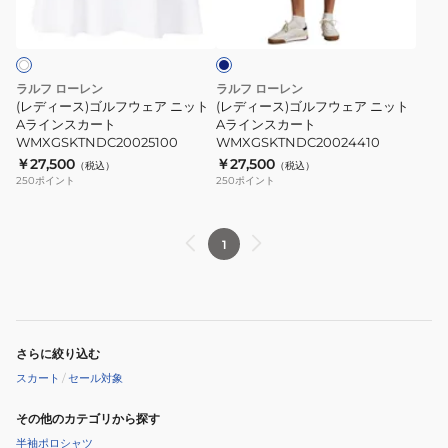
ネ
ル
ル
ラ
ォ
イ
フ
フ
イ
ー
ビ
ー
ウ
ウ
ン
マ
ェ
ェ
ス
ン
ラルフ ローレン
ラルフ ローレン
ア
ア
コ
ス
(レディース)ゴルフウェア ニット
(レディース)ゴルフウェア ニット
ニ
Aラインスカート
ニ
Aラインスカート
ー
ス
WMXGSKTNDC20025100
WMXGSKTNDC20024410
ッ
ッ
ト
コ
￥27,500
￥27,500
（税込）
（税込）
ト
ト
WMXGSHONCS20146100
ー
250
ポイント
250
ポイント
A
A
ト
ラ
ラ
イ
イ
イ
1
ン
ン
ン
ナ
ス
ス
ー
カ
カ
シ
ー
ー
ョ
さらに絞り込む
ト
ト
ー
スカート
/
セール対象
WMXGSKTNDC20025100
WMXGSKTNDC20024410
ツ
付
その他のカテゴリから探す
き
半袖ポロシャツ