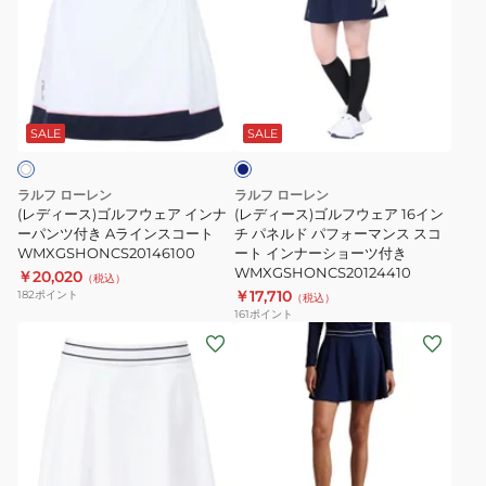
ィ
ィ
ー
ー
ス)
ス)
ゴ
ゴ
ネ
ル
ル
イ
フ
フ
ビ
SALE
SALE
ー
ウ
ウ
ェ
ェ
ラルフ ローレン
ラルフ ローレン
ア
ア
(レディース)ゴルフウェア インナ
(レディース)ゴルフウェア 16イン
イ
ーパンツ付き Aラインスコート
16
チ パネルド パフォーマンス スコ
WMXGSHONCS20146100
ート インナーショーツ付き
ン
イ
WMXGSHONCS20124410
￥20,020
（税込）
ナ
ン
￥17,710
182
ポイント
（税込）
ー
チ
161
ポイント
(レ
(レ
パ
パ
デ
デ
ン
ネ
ィ
ィ
ツ
ル
ー
ー
付
ド
ス)
ス)
き
パ
ゴ
ゴ
A
フ