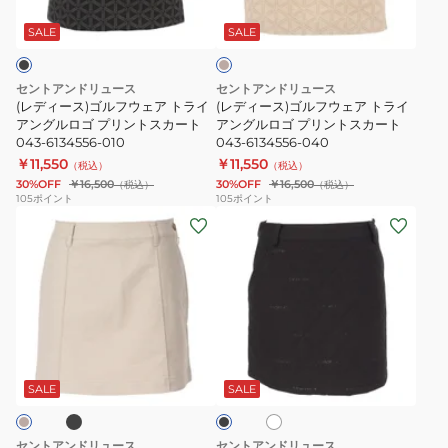
ベ
ル
ル
ー
リ
ー
フ
フ
ト
ン
ジ
SALE
SALE
ュ
ウ
ウ
043-
ト
ェ
ェ
6134256
ス
セントアンドリュース
セントアンドリュース
ア
ア
カ
(レディース)ゴルフウェア トライ
(レディース)ゴルフウェア トライ
ト
アングルロゴ プリントスカート
ト
アングルロゴ プリントスカート
ー
043-6134556-010
043-6134556-040
ラ
ラ
ト
￥11,550
￥11,550
（税込）
（税込）
イ
イ
043-
30%OFF
￥16,500
30%OFF
￥16,500
（税込）
（税込）
ア
ア
6134554-
105
ポイント
105
ポイント
(レ
(レ
ン
ン
030
デ
デ
グ
グ
ィ
ィ
ル
ル
ー
ー
ロ
ロ
ス)
ス)
ゴ
ゴ
ゴ
ゴ
プ
プ
ブ
ホ
ブ
ル
ル
リ
リ
ワ
ラ
フ
フ
イ
ン
ン
ッ
SALE
SALE
ト
ク
ウ
ウ
ト
ト
ェ
ェ
ス
ス
セントアンドリュース
セントアンドリュース