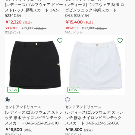
ア
ア
カ
カ
(レディース)ゴルフウェア ドビー
(レディース)ゴルフウェア 防風 ロ
ド
ストレッチ 起毛スカート 043-
防
ゴピンソニック 中綿スカート
ー
ー
5234054
043-5234154
ビ
風
ト
ト
￥12,320
￥15,400
（税込）
（税込）
ー
ロ
043-
043-
30%OFF
￥17,600
30%OFF
￥22,000
（税込）
（税込）
ス
ゴ
6134556-
6134556-
112
ポイント
140
ポイント
(レ
(レ
ト
ピ
010
040
デ
デ
レ
ン
ィ
ィ
ッ
ソ
ー
ー
チ
ニ
ス)
ス)
起
ッ
ゴ
ゴ
毛
ク
ホ
ル
ル
ス
中
ワ
フ
フ
カ
綿
NEW
NEW
イ
ト
ウ
ウ
ー
ス
ェ
ェ
ト
カ
セントアンドリュース
セントアンドリュース
ア
ア
043-
ー
(レディース)ゴルフウェア ストレ
(レディース)ゴルフウェア ストレ
ス
ッチ 撥水 ナイロンビヨンテック
ス
ッチ 撥水 ナイロンビヨンテック
5234054
ト
ススカート 043-6234952-010
ススカート 043-6234952-030
ト
ト
043-
￥16,500
￥16,500
（税込）
（税込）
レ
レ
5234154
150
ポイント
150
ポイント