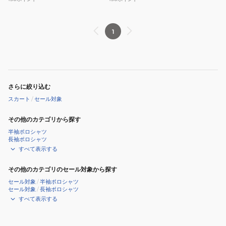
ッ
ッ
チ
チ
撥
撥
1
水
水
ナ
ナ
イ
イ
ロ
ロ
さらに絞り込む
ン
ン
スカート
/
セール対象
ビ
ビ
ヨ
ヨ
その他のカテゴリから探す
ン
ン
半袖ポロシャツ
長袖ポロシャツ
テ
テ
すべて表示する
ッ
ッ
ク
ク
その他のカテゴリのセール対象から探す
ス
ス
セール対象
/
半袖ポロシャツ
ス
ス
セール対象
/
長袖ポロシャツ
すべて表示する
カ
カ
ー
ー
ト
ト