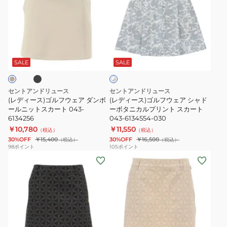
ィ
ィ
ー
ー
ス)
ス)
ゴ
ゴ
ブ
ホ
ル
ル
ワ
フ
フ
SALE
SALE
イ
ト
ウ
ウ
×
ェ
ェ
グ
セントアンドリュース
セントアンドリュース
ア
ア
レ
(レディース)ゴルフウェア ダンボ
(レディース)ゴルフウェア シャド
ー
ダ
ールニットスカート 043-
シ
ーボタニカルプリント スカート
6134256
043-6134554-030
ン
ャ
￥10,780
￥11,550
（税込）
（税込）
ボ
ド
30%OFF
￥15,400
30%OFF
￥16,500
（税込）
（税込）
ー
ー
98
ポイント
105
ポイント
(レ
(レ
ル
ボ
デ
デ
ニ
タ
ィ
ィ
ッ
ニ
ー
ー
ト
カ
ス)
ス)
ス
ル
ゴ
ゴ
カ
プ