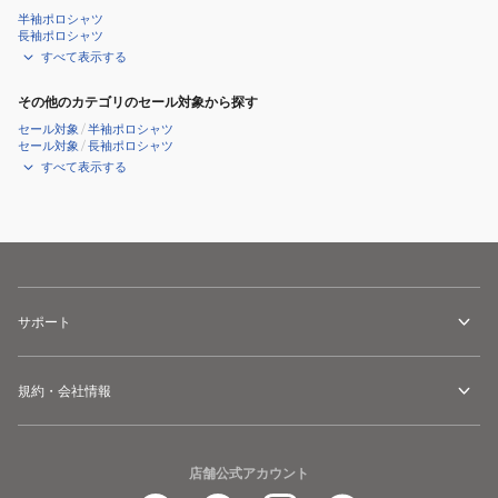
ェ
半袖ポロシャツ
長袖ポロシャツ
ッ
すべて表示する
ト
フ
その他のカテゴリのセール対象から探す
ル
セール対象
/
半袖ポロシャツ
セール対象
/
長袖ポロシャツ
ジ
すべて表示する
ッ
プ
フ
ー
デ
ィ
サポート
ー
622-
4262802
規約・会社情報
店舗公式アカウント