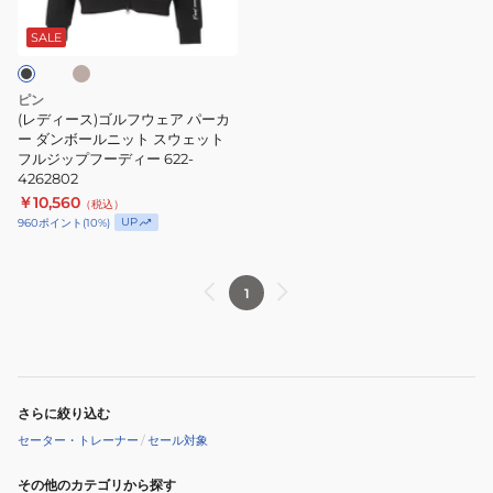
ル
ニ
ド
フ
ッ
半
SALE
ウ
ト
袖
ェ
622-
ハ
ピン
ア
2275902-
イ
(レディース)ゴルフウェア パーカ
パ
ー ダンボールニット スウェット
120
ネ
フルジップフーディー 622-
ー
ッ
4262802
カ
ク
￥10,560
（税込）
ー
ネ
UP
960
ポイント
(
10
%)
ダ
ッ
ン
ク
1
ボ
ニ
ー
ッ
ル
ト
ニ
622-
ッ
6175200
さらに絞り込む
ト
セーター・トレーナー
/
セール対象
ス
ウ
その他のカテゴリから探す