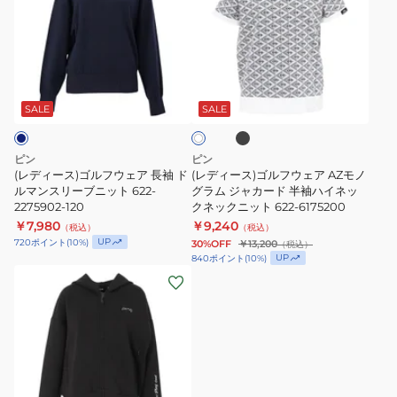
ィ
ィ
ー
ー
ス)
ス)
ゴ
ゴ
ブ
ホ
ル
ル
ラ
ワ
ッ
フ
フ
SALE
SALE
イ
ク
ト
ウ
ウ
ェ
ェ
ピン
ピン
ア
ア
(レディース)ゴルフウェア 長袖 ド
(レディース)ゴルフウェア AZモノ
長
ルマンスリーブニット 622-
AZ
グラム ジャカード 半袖ハイネッ
2275902-120
クネックニット 622-6175200
袖
モ
￥7,980
￥9,240
（税込）
（税込）
ド
ノ
UP
720
ポイント
(
10
%)
30%OFF
￥13,200
（税込）
ル
グ
UP
840
ポイント
(
10
%)
(レ
マ
ラ
デ
ン
ム
ィ
ス
ジ
ー
リ
ャ
ス)
ー
カ
ゴ
ブ
ー
ベ