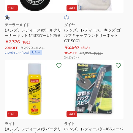
ー
ー
ワ
ス)
ス、
SALE
SALE
イ
ト
ボ
キ
ー
ッ
テーラーメイド
ダイヤ
ル
ズ)
(メンズ、レディース)ボールクリ
(メンズ、レディース、キッズ)ゴ
ク
ーナーキット M13727ーUN799
ゴ
ルフキャップランドリーネット
OT-5001
￥2,376
リ
ル
（税込）
￥2,647
20%OFF
￥2,970
（税込）
（税込）
ー
フ
UP
210
ポイント
(
10
%)
31%OFF
￥3,850
（税込）
ナ
キ
24
ポイント
ー
ャ
キ
ッ
ッ
プ
ト
ラ
M13727
ン
ー
ド
UN799
リ
ー
SALE
SALE
ネ
ライト
ライト
ッ
(メンズ、レディース)ラバーグリ
(メンズ、レディース)G-165スーパ