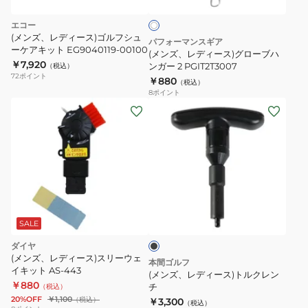
ス)
イ
ト
グ
エコー
ロ
(メンズ、レディース)ゴルフシュ
パフォーマンスギア
ーケアキット EG9040119-00100
ー
(メンズ、レディース)グローブハ
￥7,920
ブ
ンガー 2 PGIT2T3007
（税込）
72
ポイント
￥880
ハ
（税込）
8
ポイント
ン
(メ
ガ
ン
ー
ズ、
2
レ
PGIT2T3007
デ
ィ
ブ
ー
ラ
ス)
ッ
SALE
ク
ト
ダイヤ
ル
(メンズ、レディース)スリーウェ
本間ゴルフ
イキット AS-443
ク
(メンズ、レディース)トルクレン
￥880
レ
チ
（税込）
20%OFF
￥1,100
（税込）
￥3,300
ン
（税込）