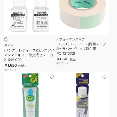
レ
デ
ィ
ー
ス)
ゴ
パフォーマンスギア
ル
(メンズ、レディース)両面テープ
ライト
フ
5M ラバーグリップ取付用
(メンズ、レディース)ゴルフ アイ
PGIT2T3021
ア
アンマニキュア 除光液セット 白
￥660
X-646 020
（税込）
イ
6
ポイント
￥1,650
（税込）
ア
15
ポイント
ン
マ
ニ
キ
ュ
ア
除