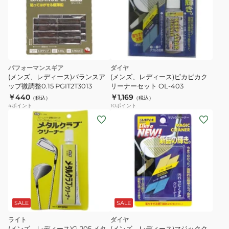
ル
フ
小
物
他)g-
122-
パフォーマンスギア
ダイヤ
WT10S
(メンズ、レディース)バランスア
(メンズ、レディース)ピカピカク
ップ微調整0.15 PGIT2T3013
リーナーセット OL-403
￥440
￥1,169
（税込）
（税込）
4
ポイント
10
ポイント
SALE
SALE
ライト
ダイヤ
(メンズ、レディース)G-205 メタ
(メンズ、レディース)マジックク