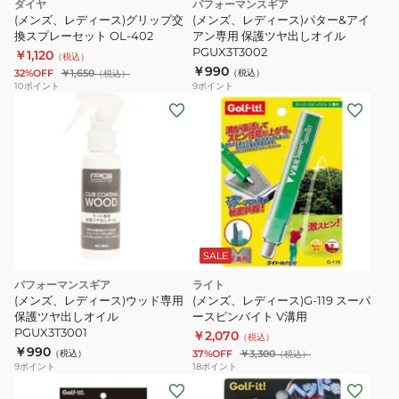
ダイヤ
パフォーマンスギア
(メンズ、レディース)グリップ交
(メンズ、レディース)パター&アイ
換スプレーセット OL-402
アン専用 保護ツヤ出しオイル
PGUX3T3002
￥1,120
（税込）
￥990
32%OFF
￥1,650
（税込）
（税込）
10
ポイント
9
ポイント
SALE
パフォーマンスギア
ライト
(メンズ、レディース)ウッド専用
(メンズ、レディース)G-119 スーパ
保護ツヤ出しオイル
ースピンバイト V溝用
PGUX3T3001
￥2,070
（税込）
￥990
（税込）
37%OFF
￥3,300
（税込）
9
ポイント
18
ポイント
(メ