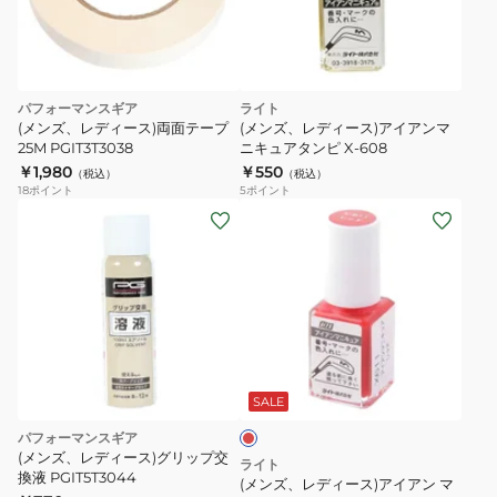
パフォーマンスギア
ライト
(メンズ、レディース)両面テープ
(メンズ、レディース)アイアンマ
25M PGIT3T3038
ニキュアタンピ X-608
￥1,980
￥550
（税込）
（税込）
18
ポイント
5
ポイント
(メ
ン
ズ、
レ
デ
ィ
レ
ー
ッ
ス)
ド
SALE
ア
パフォーマンスギア
イ
(メンズ、レディース)グリップ交
ライト
換液 PGIT5T3044
ア
(メンズ、レディース)アイアン マ