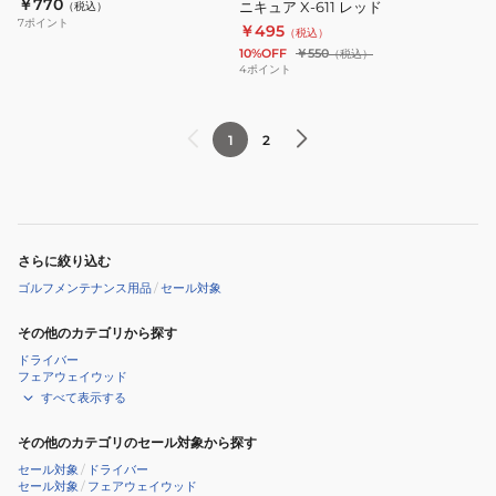
￥770
ン
ニキュア X-611 レッド
（税込）
7
ポイント
￥495
マ
（税込）
10%OFF
￥550
（税込）
ニ
4
ポイント
キ
ュ
ア
1
2
X-
611
レ
ッ
さらに絞り込む
ド
ゴルフメンテナンス用品
/
セール対象
その他のカテゴリから探す
ドライバー
フェアウェイウッド
すべて表示する
その他のカテゴリのセール対象から探す
セール対象
/
ドライバー
セール対象
/
フェアウェイウッド