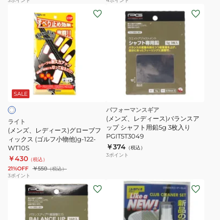
3
ポイント
4
ポイント
(メ
ン
ズ、
レ
デ
ィ
ー
ス)
SALE
グ
パフォーマンスギア
ロ
(メンズ、レディース)バランスア
ライト
ー
ップ シャフト用鉛5g 3枚入り
(メンズ、レディース)グローブフ
PGIT5T3049
ブ
ィックス (ゴルフ小物他)g-122-
￥374
WT10S
（税込）
フ
3
ポイント
￥430
（税込）
ィ
21%OFF
￥550
（税込）
ッ
3
ポイント
ク
ス
(ゴ