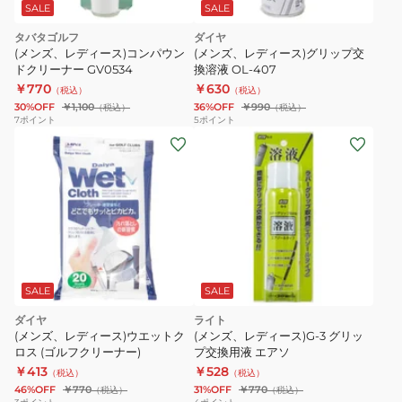
光
SALE
SALE
液
タバタゴルフ
ダイヤ
セ
(メンズ、レディース)コンパウン
(メンズ、レディース)グリップ交
ッ
ドクリーナー GV0534
換溶液 OL-407
ト
￥770
￥630
（税込）
（税込）
30%OFF
￥1,100
36%OFF
￥990
（税込）
（税込）
白
7
ポイント
5
ポイント
X-
646
020
SALE
SALE
ダイヤ
ライト
(メンズ、レディース)ウエットク
(メンズ、レディース)G-3 グリッ
ロス (ゴルフクリーナー)
プ交換用液 エアソ
￥413
￥528
（税込）
（税込）
46%OFF
￥770
31%OFF
￥770
（税込）
（税込）