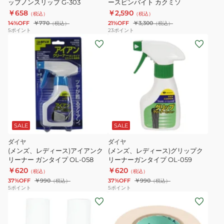
ップノンスリップ G-303
ースピンバイト カクミソ
ト
￥658
￥2,590
（税込）
（税込）
OT-
14%OFF
￥770
21%OFF
￥3,300
（税込）
（税込）
5001
5
ポイント
23
ポイント
SALE
SALE
ダイヤ
ダイヤ
(メンズ、レディース)アイアンク
(メンズ、レディース)グリップク
リーナー ガンタイプ OL-058
リーナーガンタイプ OL-059
￥620
￥620
（税込）
（税込）
37%OFF
￥990
37%OFF
￥990
（税込）
（税込）
5
ポイント
5
ポイント
(メ
ン
ズ、