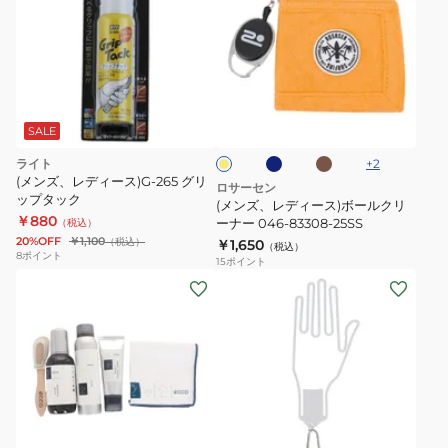
ズ、
レ
デ
ィ
ネ
ブ
イ
ー
イ
ラ
エ
ビ
ウ
ス)
ロ
SALE
ー
ン
ー
ボ
ライト
+
2
ー
(メンズ、レディース)G-265 グリ
ロサーセン
ップタック
ル
(メンズ、レディース)ボールクリ
￥880
ク
ーナー 046-83308-25SS
（税込）
20%OFF
￥1,100
（税込）
￥1,650
リ
（税込）
8
ポイント
15
ポイント
ー
(メ
ナ
ン
ー
ズ、
046-
レ
83308-
デ
25SS
ィ
ホ
ー
ワ