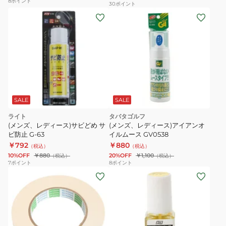
8
ポイント
30
ポイント
チ
SALE
SALE
ライト
タバタゴルフ
(メンズ、レディース)サビどめ サ
(メンズ、レディース)アイアンオ
ビ防止 G-63
イルムース GV0538
￥792
￥880
（税込）
（税込）
10%OFF
￥880
20%OFF
￥1,100
（税込）
（税込）
7
ポイント
8
ポイント