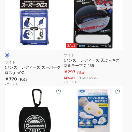
ン
ズ、
レ
デ
ィ
ー
ス)
SALE
ス
ライト
ー
(メンズ、レディース)天ぷらキズ
ライト
パ
防止テープ G-156
(メンズ、レディース)スーパーク
￥297
ー
ロスg-400
（税込）
10%OFF
￥330
（税込）
￥770
ク
（税込）
2
ポイント
7
ポイント
ロ
(メ
(メ
ス
ン
ン
g-
ズ、
ズ、
400
レ
レ
デ
デ
ィ
ィ
ホ