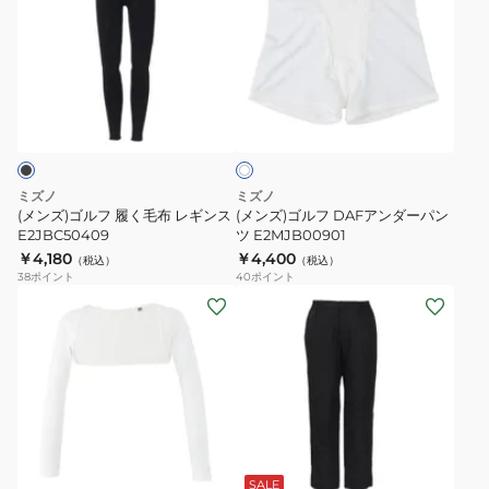
ズ)
ズ)
ゴ
ゴ
ル
ル
フ
フ
ホ
履
DAF
ワ
く
ア
イ
ト
毛
ン
布
ダ
ミズノ
ミズノ
レ
ー
(メンズ)ゴルフ 履く毛布 レギンス
(メンズ)ゴルフ DAFアンダーパン
ギ
E2JBC50409
パ
ツ E2MJB00901
￥4,180
￥4,400
ン
ン
（税込）
（税込）
38
ポイント
40
ポイント
ス
ツ
(メ
(メ
E2JBC50409
E2MJB00901
ン
ン
ズ)
ズ)
ゴ
ブ
ル
レ
フ
ス
ブ
冷
サ
ラ
感
ー
ッ
SALE