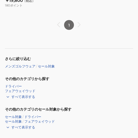
ー
￥19,800
ン
（税込）
180
ポイント
ル
24
ド
E2JEB55001
ボ
1
レ
ロ
M
E2MJC09901
さらに絞り込む
メンズゴルフウェア
/
セール対象
その他のカテゴリから探す
ドライバー
フェアウェイウッド
すべて表示する
その他のカテゴリのセール対象から探す
セール対象
/
ドライバー
セール対象
/
フェアウェイウッド
すべて表示する