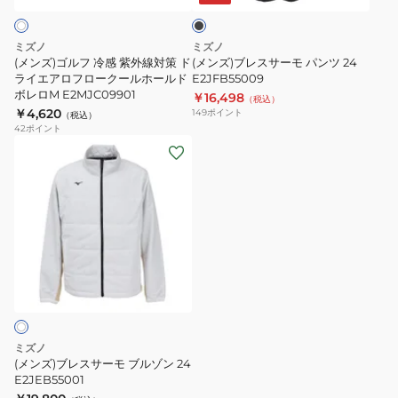
ク
紫
モ
外
パ
ミズノ
ミズノ
線
ン
(メンズ)ゴルフ 冷感 紫外線対策 ド
(メンズ)ブレスサーモ パンツ 24
対
ライエアロフロークールホールド
ツ
E2JFB55009
ボレロM E2MJC09901
￥16,498
策
24
（税込）
￥4,620
149
ポイント
（税込）
ド
E2JFB55009
42
ポイント
ラ
(メ
イ
ン
エ
ズ)
ア
ブ
ロ
レ
フ
ス
ロ
サ
ー
ー
ク
モ
ー
ブ
ミズノ
ル
ル
(メンズ)ブレスサーモ ブルゾン 24
ホ
ゾ
E2JEB55001