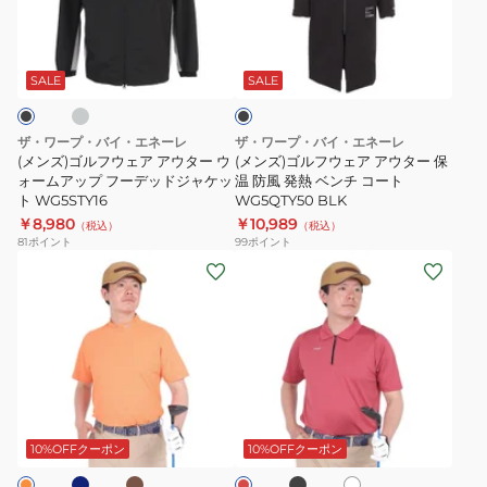
フ
プ
フ
フ
グ
ブ
リ
フ
ウ
ウ
ラ
ー
ル
ェ
ェ
ッ
SALE
SALE
ク
ス
ジ
ア
ア
WG5STY08
ッ
ア
ア
ザ・ワープ・バイ・エネーレ
ザ・ワープ・バイ・エネーレ
プ
ウ
ウ
(メンズ)ゴルフウェア アウター ウ
(メンズ)ゴルフウェア アウター 保
ジ
タ
ォームアップ フーデッドジャケッ
タ
温 防風 発熱 ベンチ コート
ト WG5STY16
WG5QTY50 BLK
ャ
ー
ー
￥8,980
￥10,989
（税込）
（税込）
ケ
ウ
保
81
ポイント
99
ポイント
ッ
ォ
温
(メ
(メ
ト
ー
防
ン
ン
WG5STY17
ム
風
ズ)
ズ)
ア
発
ゴ
ゴ
ッ
熱
ル
ル
プ
ベ
フ
フ
ネ
カ
ブ
ホ
レ
フ
ン
ウ
ウ
ー
ラ
ワ
ッ
ー
チ
キ
ッ
ェ
ェ
イ
ド
10%OFFクーポン
10%OFFクーポン
ク
ト
デ
コ
ア
ア