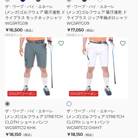
ッ
ー
吸
吸
ザ・ワープ・バイ・エネーレ
ザ・ワープ・バイ・エネーレ
ド
ト
汗
汗
(メンズ)ゴルフウェア 吸汗速乾 ド
(メンズ)ゴルフウェア 吸汗速乾 ド
ジ
WG5QTY50
速
ライプラス モックネックシャツ
速
ライプラス ジップ半袖ポロシャツ
WG5RTG08
WG5RTG09
ャ
BLK
乾
乾
￥16,500
￥17,050
（税込）
（税込）
ケ
ド
ド
150
ポイント
155
ポイント
ッ
ラ
ラ
(メ
(メ
ト
イ
イ
ン
ン
WG5STY16
プ
プ
ズ)
ズ)
ラ
ラ
ゴ
ゴ
ス
ス
ル
ル
モ
ジ
フ
フ
オ
ッ
ッ
ウ
ウ
フ
ク
プ
ェ
ェ
10%OFFクーポン
10%OFFクーポン
ホ
ネ
半
ワ
ア
ア
イ
ッ
袖
STRETCH
STRETCH
ト
ザ・ワープ・バイ・エネーレ
ザ・ワープ・バイ・エネーレ
ク
ポ
CLOTH
CLOTH
(メンズ)ゴルフウェア STRETCH
(メンズ)ゴルフウェア STRETCH
シ
ロ
シ
CLOTH ショートパンツ
シ
CLOTH ショートパンツ
WG5RTC12 KHK
WG5RTC12 OWHT
ャ
シ
ョ
ョ
￥18,150
￥18,150
（税込）
（税込）
ツ
ャ
ー
ー