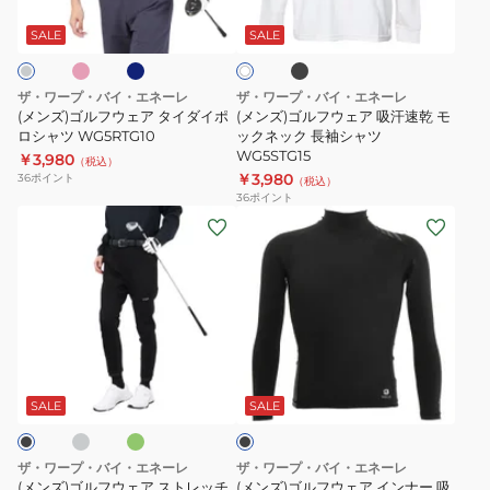
ホ
臭
ブ
ウ
ウ
イ
ラ
ワ
ス
ア
ビ
ッ
ェ
ェ
SALE
SALE
イ
ー
ク
ウ
ン
ト
ア
ア
ィ
ダ
タ
吸
ザ・ワープ・バイ・エネーレ
ザ・ワープ・バイ・エネーレ
ン
ー
イ
汗
(メンズ)ゴルフウェア タイダイポ
(メンズ)ゴルフウェア 吸汗速乾 モ
グ
シ
ダ
ロシャツ WG5RTG10
速
ックネック 長袖シャツ
WG5STG15
ガ
￥3,980
ャ
イ
乾
（税込）
￥3,980
36
ポイント
（税込）
イ
ツ
ポ
モ
36
ポイント
ド
WG5PTU02
ロ
ッ
(メ
(メ
UNDER
シ
ク
ン
ン
V
ャ
ネ
ズ)
ズ)
ネ
ツ
ッ
ゴ
ゴ
ッ
WG5RTG10
ク
ル
ル
ク
長
フ
フ
グ
グ
ブ
WB5KTU50
袖
ウ
ウ
リ
ラ
シ
ー
ェ
ェ
ッ
SALE
SALE
ン
ク
ャ
ア
ア
ツ
ス
イ
ザ・ワープ・バイ・エネーレ
ザ・ワープ・バイ・エネーレ
WG5STG15
ト
ン
(メンズ)ゴルフウェア ストレッチ
(メンズ)ゴルフウェア インナー 吸