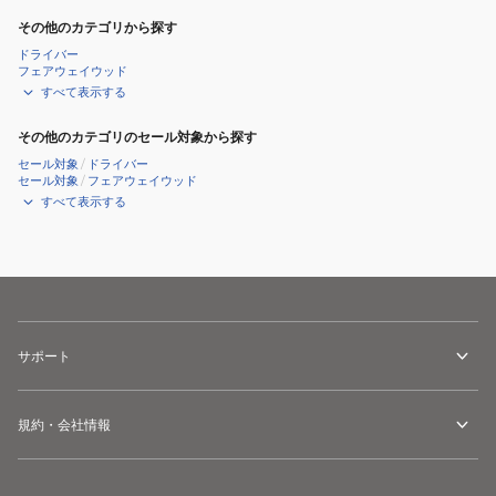
WG5RTD06
WG5RTD06
その他のカテゴリから探す
BLK
KHK
ドライバー
フェアウェイウッド
すべて表示する
その他のカテゴリのセール対象から探す
セール対象
/
ドライバー
セール対象
/
フェアウェイウッド
すべて表示する
サポート
規約・会社情報