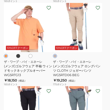
165
ポイント
165
ポイント
WG5RTG08
ツ
ト
ト
(メ
(メ
WG5RTG09
パ
パ
ン
ン
ン
ン
ズ)
ズ)
ツ
ツ
ゴ
ゴ
WG5RTC12
WG5RTC12
ル
ル
KHK
OWHT
フ
フ
ブ
オ
ベ
ウ
ウ
フ
ー
ェ
ェ
ホ
ジ
10%OFFクーポン
10%OFFクーポン
ワ
ュ
ア
ア
半
ロ
ザ・ワープ・バイ・エネーレ
ザ・ワープ・バイ・エネーレ
袖
ン
(メンズ)ゴルフウェア 半袖 ウィン
(メンズ)ゴルフウェア ロングパン
ウ
ドモックネックプルオーバー
グ
ツ CLOTH ジョガーパンツ
WG5RTG13
WG5RTD06 BEG
ィ
パ
￥18,150
￥19,250
（税込）
（税込）
ン
ン
165
ポイント
175
ポイント
ド
ツ
(メ
(メ
モ
CLOTH
ン
ン
ッ
ジ
ズ)
ズ)
ク
ョ
ゴ
ゴ