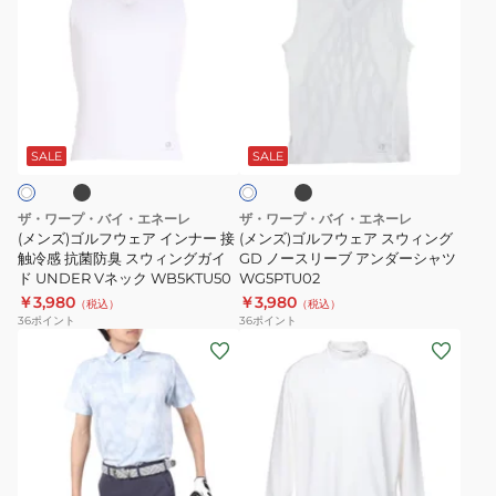
ズ)
ズ)
ゴ
ゴ
ル
ル
フ
フ
ブ
ブ
ホ
ウ
ウ
ラ
ワ
ッ
ェ
ェ
SALE
SALE
イ
ク
ト
ア
ア
イ
ス
ザ・ワープ・バイ・エネーレ
ザ・ワープ・バイ・エネーレ
ン
ウ
(メンズ)ゴルフウェア インナー 接
(メンズ)ゴルフウェア スウィング
ナ
触冷感 抗菌防臭 スウィングガイ
ィ
GD ノースリーブ アンダーシャツ
ド UNDER Vネック WB5KTU50
WG5PTU02
ー
ン
￥3,980
￥3,980
（税込）
（税込）
接
グ
36
ポイント
36
ポイント
触
GD
(メ
(メ
冷
ノ
ン
ン
感
ー
ズ)
ズ)
抗
ス
ゴ
ゴ
菌
リ
ル
ル
防
ー
フ
フ
ピ
ネ
ブ