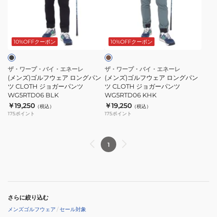
ネ
ガ
ル
ル
ッ
ー
フ
フ
カ
ク
パ
ウ
ウ
ー
プ
ン
ェ
ェ
キ
10%OFFクーポン
10%OFFクーポン
ル
ツ
ア
ア
オ
WG5RTD06
ロ
ロ
ザ・ワープ・バイ・エネーレ
ザ・ワープ・バイ・エネーレ
ー
BEG
ン
ン
(メンズ)ゴルフウェア ロングパン
(メンズ)ゴルフウェア ロングパン
バ
グ
ツ CLOTH ジョガーパンツ
グ
ツ CLOTH ジョガーパンツ
WG5RTD06 BLK
WG5RTD06 KHK
ー
パ
パ
￥19,250
￥19,250
（税込）
（税込）
WG5RTG13
ン
ン
175
ポイント
175
ポイント
ツ
ツ
CLOTH
CLOTH
ジ
ジ
1
ョ
ョ
ガ
ガ
ー
ー
パ
パ
さらに絞り込む
ン
ン
メンズゴルフウェア
/
セール対象
ツ
ツ