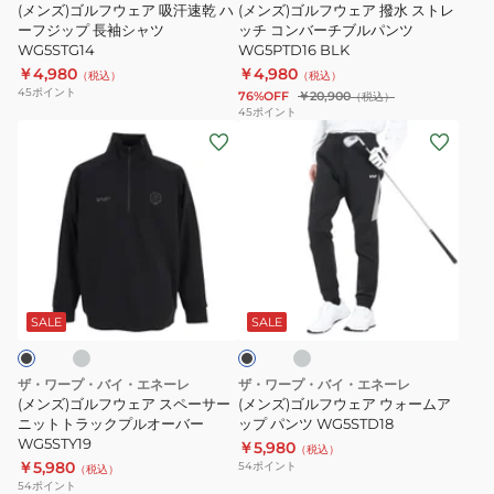
WG5PTU01
汗
水
(メンズ)ゴルフウェア 吸汗速乾 ハ
(メンズ)ゴルフウェア 撥水 ストレ
速
ーフジップ 長袖シャツ
ス
ッチ コンバーチブルパンツ
WG5STG14
WG5PTD16 BLK
乾
ト
￥4,980
￥4,980
（税込）
（税込）
ハ
レ
45
ポイント
76%OFF
￥20,900
（税込）
ー
ッ
45
ポイント
(メ
(メ
フ
チ
ン
ン
ジ
コ
ズ)
ズ)
ッ
ン
ゴ
ゴ
プ
バ
ル
ル
長
ー
フ
フ
袖
チ
グ
グ
ブ
ウ
ウ
シ
ブ
レ
ラ
ー
ェ
ェ
ャ
ル
ッ
SALE
SALE
ク
ア
ア
ツ
パ
ス
ウ
WG5STG14
ン
ザ・ワープ・バイ・エネーレ
ザ・ワープ・バイ・エネーレ
ペ
ォ
ツ
(メンズ)ゴルフウェア スペーサー
(メンズ)ゴルフウェア ウォームア
ー
ニットトラックプルオーバー
ー
ップ パンツ WG5STD18
WG5PTD16
WG5STY19
￥5,980
サ
ム
（税込）
BLK
￥5,980
54
ポイント
（税込）
ー
ア
54
ポイント