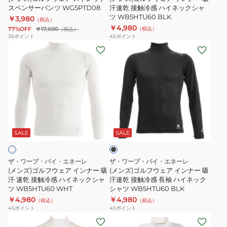
レ
スペンサーパンツ WG5PTD08
ナ
汗速乾 接触冷感 ハイネックシャ
ツ WB5HTU60 BLK
￥3,980
ッ
ー
（税込）
￥4,980
77%OFF
￥17,600
（税込）
（税込）
チ
吸
36
ポイント
45
ポイント
ス
汗
(メ
(メ
ペ
速
ン
ン
ン
乾
ズ)
ズ)
サ
接
ゴ
ゴ
ー
触
ル
ル
パ
冷
フ
フ
ブ
ン
感
ウ
ウ
ラ
ツ
ハ
ェ
ェ
ッ
SALE
SALE
ク
WG5PTD08
イ
ア
ア
ネ
イ
イ
ザ・ワープ・バイ・エネーレ
ザ・ワープ・バイ・エネーレ
ッ
ン
ン
(メンズ)ゴルフウェア インナー 吸
(メンズ)ゴルフウェア インナー 吸
ク
ナ
汗 速乾 接触冷感 ハイネックシャ
ナ
汗速乾 接触冷感 長袖 ハイネック
ツ WB5HTU60 WHT
シャツ WB5HTU60 BLK
シ
ー
ー
￥4,980
￥4,980
（税込）
（税込）
ャ
吸
吸
45
ポイント
45
ポイント
ツ
汗
汗
(メ
(メ