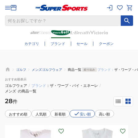
さらに絞り込む
カテゴリ
ブランド
セール
クーポン
ゴルフ
メンズゴルフウェア
商品一覧
ブランド：
ザ・ワープ・バ
絞り込み
おすすめ
順表示
ゴルフウェア
/
ブランド
ザ・ワープ・バイ・エネーレ
/
メンズ
の商品一覧
28
件
おすすめ順
人気順
新着順
安い順
高い順
(メ
(メ
ン
ン