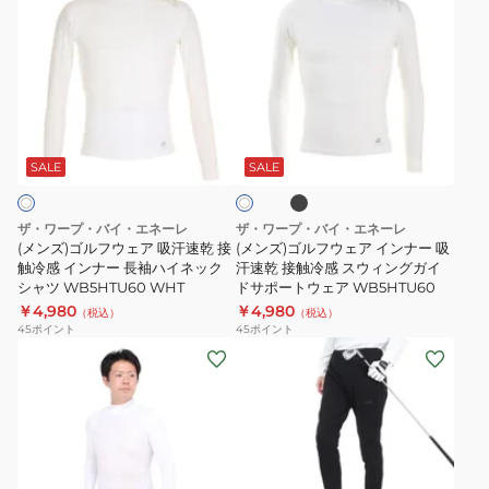
WB5HTU60
速
速
ン
ン
BLK
乾
乾
ズ)
ズ)
接
接
ゴ
ゴ
触
触
ル
ル
冷
冷
フ
フ
ブ
ホ
感
感
ウ
ウ
ラ
ワ
ハ
長
ッ
ェ
ェ
SALE
SALE
イ
ク
イ
袖
ト
ア
ア
ネ
ハ
吸
イ
ザ・ワープ・バイ・エネーレ
ザ・ワープ・バイ・エネーレ
ッ
イ
汗
ン
(メンズ)ゴルフウェア 吸汗速乾 接
(メンズ)ゴルフウェア インナー 吸
ク
ネ
速
触冷感 インナー 長袖ハイネック
ナ
汗速乾 接触冷感 スウィングガイ
シャツ WB5HTU60 WHT
ドサポートウェア WB5HTU60
シ
ッ
乾
ー
￥4,980
￥4,980
（税込）
（税込）
ャ
ク
接
吸
45
ポイント
45
ポイント
ツ
シ
触
汗
(メ
(メ
WB5HTU60
ャ
冷
速
ン
ン
WHT
ツ
感
乾
ズ)
ズ)
WB5HTU60
イ
接
ゴ
ゴ
BLK
ン
触
ル
ル
ナ
冷
フ
フ