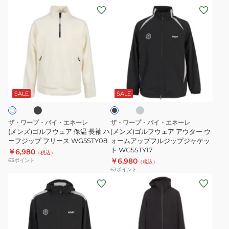
ニ
ッ
(メ
(メ
ッ
プ
ン
ン
ト
パ
ズ)
ズ)
ト
ン
ゴ
ゴ
ラ
ツ
ル
ル
ッ
WG5STD18
フ
フ
ブ
グ
ブ
ク
ウ
ウ
レ
ラ
プ
ー
ェ
ェ
ッ
SALE
SALE
ク
ル
ア
ア
オ
保
ア
ザ・ワープ・バイ・エネーレ
ザ・ワープ・バイ・エネーレ
ー
温
ウ
(メンズ)ゴルフウェア 保温 長袖 ハ
(メンズ)ゴルフウェア アウター ウ
バ
長
ーフジップ フリース WG5STY08
タ
ォームアップフルジップジャケッ
ト WG5STY17
ー
￥6,980
袖
ー
（税込）
￥6,980
63
ポイント
（税込）
WG5STY19
ハ
ウ
63
ポイント
ー
ォ
(メ
(メ
フ
ー
ン
ン
ジ
ム
ズ)
ズ)
ッ
ア
ゴ
ゴ
プ
ッ
ル
ル