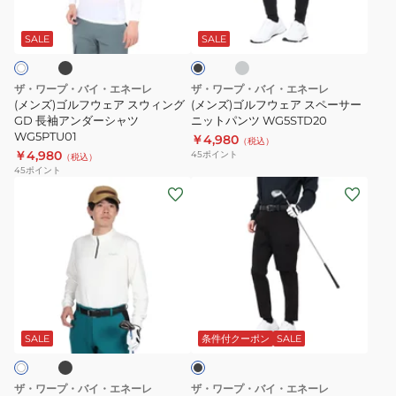
ブ
グ
ブ
ー
感
ウ
ウ
レ
ラ
長
ス
ー
ェ
ェ
ッ
SALE
SALE
ク
袖
ウ
ア
ア
ハ
ィ
ス
ス
ザ・ワープ・バイ・エネーレ
ザ・ワープ・バイ・エネーレ
イ
ン
ウ
ペ
(メンズ)ゴルフウェア スウィング
(メンズ)ゴルフウェア スペーサー
ネ
グ
ィ
GD 長袖アンダーシャツ
ー
ニットパンツ WG5STD20
WG5PTU01
ッ
ガ
￥4,980
ン
サ
（税込）
￥4,980
45
ポイント
（税込）
ク
イ
グ
ー
45
ポイント
シ
ド
GD
ニ
(メ
(メ
ャ
サ
長
ッ
ン
ン
ツ
ポ
袖
ト
ズ)
ズ)
WB5HTU60
ー
ア
パ
ゴ
ゴ
WHT
ト
ン
ン
ル
ル
ウ
ダ
ツ
フ
フ
ブ
ブ
ェ
ー
WG5STD20
ウ
ウ
ラ
ア
シ
ェ
ェ
ッ
SALE
条件付クーポン
SALE
WB5HTU60
ク
ャ
ア
ア
ツ
吸
撥
ザ・ワープ・バイ・エネーレ
ザ・ワープ・バイ・エネーレ