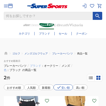
さらに絞り込む
カテゴリ
ブランド
セール
クーポン
ゴルフ
メンズゴルフウェア
ブレーカーパンツ
商品一覧
おすすめ
順表示
ブレーカーパンツ
/
ブランド
オークリー
/
メンズ
/
色
ブラック
の商品一覧
2
件
おすすめ順
人気順
新着順
安い順
高い順