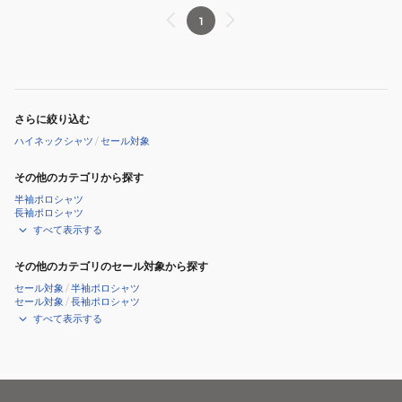
ク
モ
ネ
ッ
1
ッ
ク
ク
シ
シ
ャ
ャ
ツ
さらに絞り込む
ツ
FOA407330
ハイネックシャツ
/
セール対象
FOA406957
その他のカテゴリから探す
半袖ポロシャツ
長袖ポロシャツ
すべて表示する
その他のカテゴリのセール対象から探す
セール対象
/
半袖ポロシャツ
セール対象
/
長袖ポロシャツ
すべて表示する