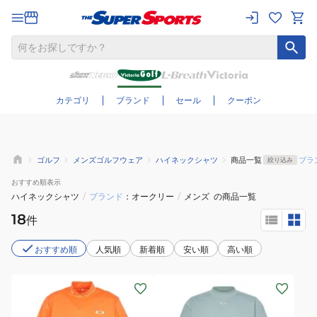
さらに絞り込む
カテゴリ
ブランド
セール
クーポン
ゴルフ
メンズゴルフウェア
ハイネックシャツ
商品一覧
ブラ
絞り込み
おすすめ
順表示
ハイネックシャツ
/
ブランド
オークリー
/
メンズ
の商品一覧
18
件
おすすめ順
人気順
新着順
安い順
高い順
(メ
(メ
ン
ン