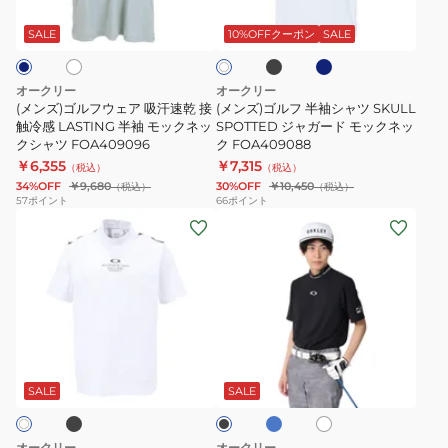
ホ
ウ
半
2.0
ラ
ル
ワ
ッ
ー
ェ
袖
FOA409095
SALE
10%OFFクーポン
SALE
イ
ク
グ
ト
ア
シ
レ
吸
ャ
ー
オークリー
オークリー
汗
ツ
(メンズ)ゴルフウェア 吸汗速乾 接
(メンズ)ゴルフ 半袖シャツ SKULL
速
触冷感 LASTING 半袖 モックネッ
SKULL
SPOTTED ジャガード モックネッ
クシャツ FOA409096
ク FOA409088
乾
SPOTTED
￥6,355
￥7,315
（税込）
（税込）
接
ジ
34%OFF
￥9,680
30%OFF
￥10,450
（税込）
（税込）
触
ャ
57
ポイント
66
ポイント
(メ
(メ
冷
ガ
ン
ン
感
ー
ズ)
ズ)
LASTING
ド
ゴ
ゴ
半
モ
ル
ル
袖
ッ
フ
フ
モ
ク
ブ
タ
ホ
ブ
ウ
ウ
ッ
ネ
ー
ワ
ラ
コ
ェ
ェ
イ
ク
ッ
ッ
SALE
SALE
イ
ト
ク
ア
ア
ネ
ク
ズ
SYNC
吸
ッ
FOA409088
オークリー
オークリー