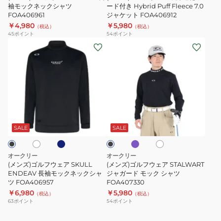
袖
袖モックネックシャツ
速
ード付き Hybrid Puff Fleece 7.0
FOS902430
FOA406961
ジャケット FOA406912
モ
乾
FOA409158
￥4,980
￥5,980
（税込）
（税込）
ッ
フ
FOA409164
45
ポイント
54
ポイント
ク
ー
(メ
(メ
ネ
ド
ン
ン
ッ
付
ズ)
ズ)
ク
き
ゴ
ゴ
シ
Hybrid
ル
ル
ャ
Puff
フ
フ
ブ
パ
ホ
オ
ブ
ツ
Fleece
ウ
ウ
ル
ー
フ
ラ
FOA406961
7.0
ー
プ
ェ
ェ
ホ
ッ
SALE
SALE
グ
ル
ワ
ク
ジ
ア
ア
イ
ャ
SKULL
STALWART
ト
オークリー
オークリー
ケ
ENDEAV
ジ
(メンズ)ゴルフウェア SKULL
(メンズ)ゴルフウェア STALWART
ッ
長
ENDEAV 長袖モックネックシャ
ャ
ジャガード モック シャツ
ツ FOA406957
FOA407330
ト
袖
ガ
￥6,980
￥5,980
（税込）
（税込）
FOA406912
モ
ー
63
ポイント
54
ポイント
ッ
ド