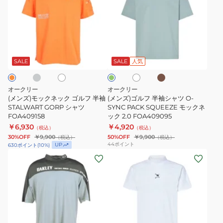
ズ)
ズ)
モ
ゴ
ッ
ル
ク
フ
グ
ブ
ホ
ホ
エ
ネ
半
ラ
ワ
ワ
メ
ウ
ッ
袖
イ
イ
グ
SALE
SALE
人気
ン
ト
ト
リ
ク
シ
ー
ゴ
ャ
ン
オークリー
オークリー
ル
ツ
(メンズ)モックネック ゴルフ 半袖
(メンズ)ゴルフ 半袖シャツ O-
フ
STALWART GORP シャツ
O-
SYNC PACK SQUEEZE モックネ
FOA409158
ック 2.0 FOA409095
半
SYNC
￥6,930
￥4,920
（税込）
（税込）
袖
PACK
30%OFF
￥9,900
50%OFF
￥9,900
（税込）
（税込）
STALWART
SQUEEZE
44
ポイント
UP
630
ポイント
(
10
%)
(メ
(メ
GORP
モ
ン
ン
シ
ッ
ズ)
ズ)
ャ
ク
ゴ
ゴ
ツ
ネ
ル
ル
FOA409158
ッ
フ
フ
ク
ブ
ブ
ホ