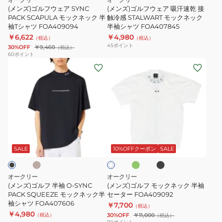
PACK
汗
ク
(メンズ)ゴルフウェア SYNC
(メンズ)ゴルフウェア 吸汗速乾 接
SCAPULA
PACK SCAPULA モックネック 半
速
触冷感 STALWART モックネック
シ
袖Tシャツ FOA409094
半袖シャツ FOA407845
モ
乾
ャ
￥6,622
￥4,980
（税込）
（税込）
ッ
接
ツ
45
ポイント
30%OFF
￥9,460
（税込）
ク
触
FOA409096
60
ポイント
(メ
(メ
ネ
冷
ン
ン
ッ
感
ズ)
ズ)
ク
STALWART
ゴ
ゴ
半
モ
ル
ル
袖
ッ
フ
フ
T
ク
ベ
ラ
ブ
ホ
半
モ
シ
ネ
イ
ラ
ワ
ム
ッ
袖
ッ
ャ
ッ
SALE
10%OFFクーポン
SALE
イ
ク
ト
O-
ク
ツ
ク
SYNC
ネ
FOA409094
半
オークリー
オークリー
PACK
ッ
袖
(メンズ)ゴルフ 半袖 O-SYNC
(メンズ)ゴルフ モックネック 半袖
SQUEEZE
PACK SQUEEZE モックネック半
ク
セーター FOA409092
シ
袖シャツ FOA407606
￥7,700
モ
半
（税込）
ャ
￥4,980
（税込）
30%OFF
￥11,000
（税込）
ッ
袖
ツ