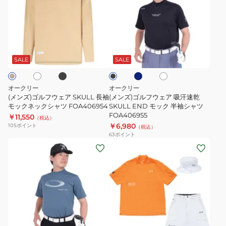
ゴ
ゴ
シ
ネ
ル
ル
ャ
ッ
フ
フ
ツ
ク
ブ
ブ
ホ
ホ
ブ
ウ
ウ
FOA408765
FOA408244
ラ
ル
ワ
ラ
ッ
ー
ェ
ェ
イ
ッ
SALE
SALE
ク
グ
ト
ク
ア
ア
レ
SKULL
吸
ー
オークリー
オークリー
長
汗
(メンズ)ゴルフウェア SKULL 長袖
(メンズ)ゴルフウェア 吸汗速乾
袖
モックネックシャツ FOA406954
速
SKULL END モック 半袖シャツ
FOA406955
￥11,550
モ
乾
（税込）
￥6,980
105
ポイント
（税込）
ッ
SKULL
63
ポイント
ク
END
(メ
(メ
ネ
モ
ン
ン
ッ
ッ
ズ)
ズ)
ク
ク
ゴ
ゴ
シ
半
ル
ル
ャ
袖
フ
フ
ブ
オ
ツ
シ
ウ
ウ
レ