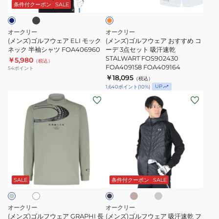
FOA406954
ャ
ェ
ェ
ン
条件付クーポン
SALE
ジ
ツ
ア
ア
FOA406955
ELI
お
オークリー
オークリー
モ
す
(メンズ)ゴルフウェア ELI モック
(メンズ)ゴルフウェア おすすめ コ
ッ
ネック 半袖シャツ FOA406960
す
ーデ 3点セット 吸汗速乾
STALWART FOS902430
￥5,980
ク
め
（税込）
FOA409158 FOA409164
54
ポイント
ネ
コ
￥18,095
（税込）
ッ
ー
UP
1,640
ポイント
(
10
%)
(メ
(メ
ク
デ
ン
ン
半
3
ズ)
ズ)
袖
点
ゴ
ゴ
シ
セ
ル
ル
ャ
ッ
フ
フ
ツ
ト
ベ
グ
ホ
ブ
ウ
ウ
FOA406960
吸
ー
レ
ラ
ジ
ー
ェ
ェ
汗
ッ
SALE
条件付クーポン
SALE
ュ
ク
ア
ア
速
GRAPHI
吸
乾
オークリー
オークリー
長
汗
STALWART
(メンズ)ゴルフウェア GRAPHI 長
(メンズ)ゴルフウェア 吸汗速乾 フ