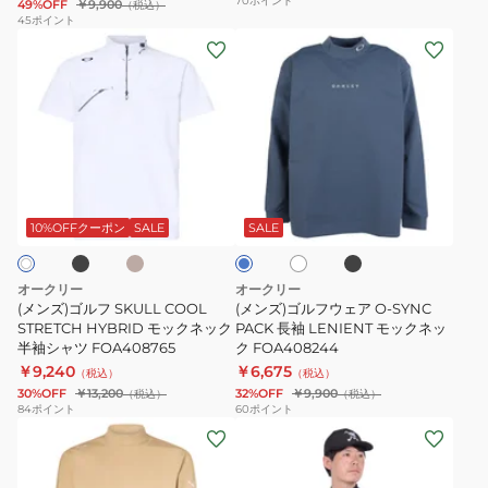
70
ポイント
49%OFF
￥9,900
（税込）
ク
セ
FOA407845
45
ポイント
(メ
(メ
ネ
ー
ン
ン
ッ
タ
ズ)
ズ)
ク
ー
ゴ
ゴ
半
FOA409092
ル
ル
袖
フ
フ
シ
ブ
サ
ブ
パ
ブ
SKULL
ウ
ャ
ン
ラ
ー
ル
ド
ッ
COOL
ェ
ル
ツ
ー
10%OFFクーポン
SALE
SALE
ベ
ク
ホ
STRETCH
ア
FOA407606
ワ
HYBRID
O-
イ
オークリー
オークリー
ト
モ
SYNC
(メンズ)ゴルフ SKULL COOL
(メンズ)ゴルフウェア O-SYNC
ッ
STRETCH HYBRID モックネック
PACK
PACK 長袖 LENIENT モックネッ
半袖シャツ FOA408765
ク FOA408244
ク
長
￥9,240
￥6,675
（税込）
（税込）
ネ
袖
30%OFF
￥13,200
32%OFF
￥9,900
（税込）
（税込）
ッ
LENIENT
84
ポイント
60
ポイント
(メ
(メ
ク
モ
ン
ン
半
ッ
ズ)
ズ)
袖
ク