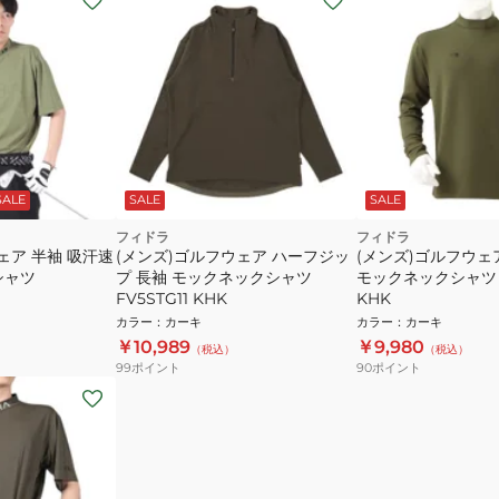
SALE
SALE
SALE
フィドラ
フィドラ
ェア 半袖 吸汗速
(メンズ)ゴルフウェア ハーフジッ
(メンズ)ゴルフウェ
シャツ
プ 長袖 モックネックシャツ
モックネックシャツ F
FV5STG11 KHK
KHK
カラー
：
カーキ
カラー
：
カーキ
￥10,989
￥9,980
（税込）
（税込）
99
ポイント
90
ポイント