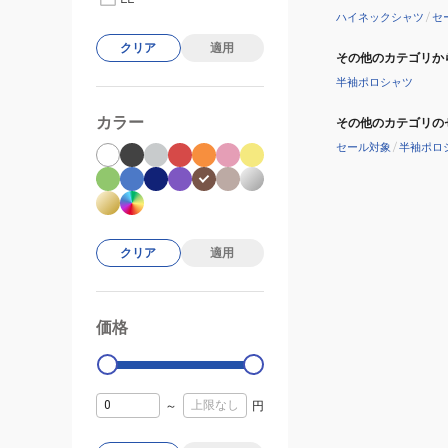
ハイネックシャツ
/
セ
クリア
適用
その他のカテゴリか
半袖ポロシャツ
カラー
その他のカテゴリの
セール対象
/
半袖ポロ
クリア
適用
価格
99000
0
～
円