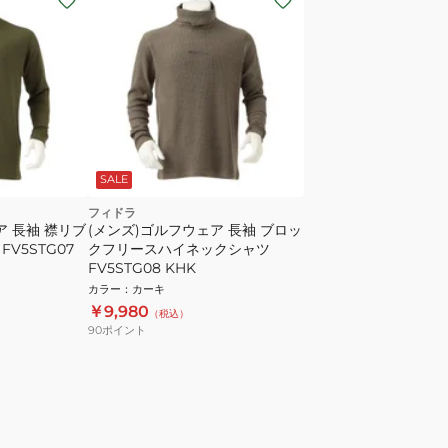
SALE
フィドラ
ア 長袖 襟リブ
(メンズ)ゴルフウェア 長袖 ブロッ
V5STG07
クフリースハイネックシャツ
FV5STG08 KHK
カラー
：
カーキ
￥9,980
（税込）
90
ポイント