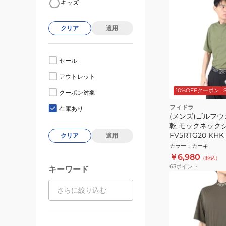
キッズ
クリア
適用
セール
アウトレット
10%OFFクーポン
クーポン対象
フィドラ
在庫あり
(メンズ)ゴルフウ
乾 モックネック
FV5RTG20 KHK
クリア
適用
カラー
：
カーキ
￥6,980
（税込）
63
ポイント
キーワード