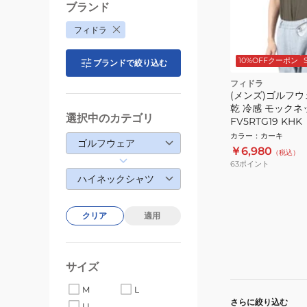
ブランド
フィドラ
10%OFFクーポン
ブランドで絞り込む
フィドラ
(メンズ)ゴルフウ
乾 冷感 モック
選択中のカテゴリ
FV5RTG19 KHK
カラー
：
カーキ
ゴルフウェア
￥6,980
（税込）
63
ポイント
ハイネックシャツ
クリア
適用
サイズ
M
L
さらに絞り込む
LL