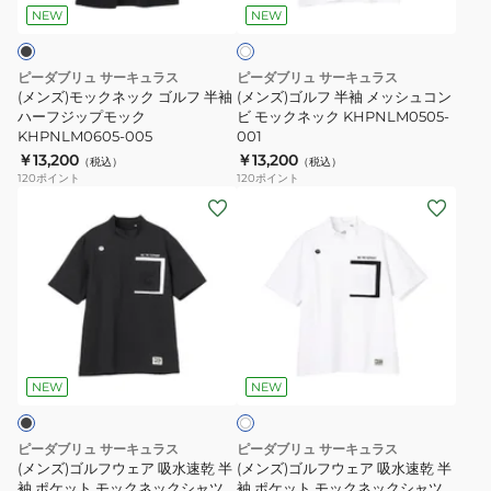
ワ
ツ
ッ
袖
NEW
NEW
イ
KHPNLM0305
ト
ク
メ
ゴ
ッ
ピーダブリュ サーキュラス
ピーダブリュ サーキュラス
ル
シ
(メンズ)モックネック ゴルフ 半袖
(メンズ)ゴルフ 半袖 メッシュコン
フ
ハーフジップモック
ュ
ビ モックネック KHPNLM0505-
KHPNLM0605-005
001
半
コ
￥13,200
￥13,200
（税込）
（税込）
袖
ン
120
ポイント
120
ポイント
ハ
ビ
(メ
(メ
ー
モ
ン
ン
フ
ッ
ズ)
ズ)
ジ
ク
ゴ
ゴ
ッ
ネ
ル
ル
プ
ッ
フ
フ
ホ
モ
ク
ウ
ウ
ワ
ッ
KHPNLM0505-
ェ
ェ
NEW
NEW
イ
ク
001
ト
ア
ア
KHPNLM0605-
吸
吸
ピーダブリュ サーキュラス
ピーダブリュ サーキュラス
005
水
水
(メンズ)ゴルフウェア 吸水速乾 半
(メンズ)ゴルフウェア 吸水速乾 半
速
袖 ポケット モックネックシャツ
速
袖 ポケット モックネックシャツ