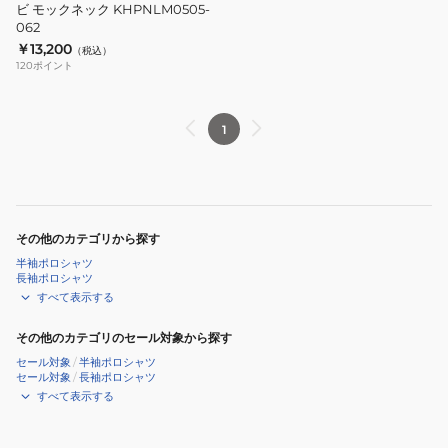
ッ
ュ
ビ モックネック KHPNLM0505-
062
ク
コ
￥13,200
（税込）
シ
ン
120
ポイント
ャ
ビ
ツ
モ
KHPNLM0605-
ッ
1
040
ク
ネ
ッ
ク
その他のカテゴリから探す
KHPNLM0505-
半袖ポロシャツ
062
長袖ポロシャツ
すべて表示する
その他のカテゴリのセール対象から探す
セール対象
/
半袖ポロシャツ
セール対象
/
長袖ポロシャツ
すべて表示する