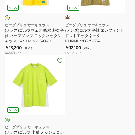
ー
ッ
KHPNLM0505-
ェ
袖
キ
NEW
NEW
ク
005
ア
エ
KHPNLM0605-
吸
レ
ピーダブリュ サーキュラス
ピーダブリュ サーキュラス
001
水
フ
(メンズ)ゴルフウェア 吸水速乾 半
(メンズ)ゴルフ 半袖 エレファント
速
袖 ハーフジップ モックネックシ
ァ
ドットモックネック
ャツ KHPNLM0605-040
KHPNLM0525-554
乾
ン
￥13,200
￥12,100
（税込）
（税込）
半
ト
120
ポイント
110
ポイント
袖
ド
(メ
ハ
ッ
ン
ー
ト
ズ)
フ
モ
ゴ
ジ
ッ
ル
ッ
ク
フ
プ
ネ
半
モ
ッ
袖
NEW
ッ
ク
メ
ク
KHPNLM0525-
ッ
ピーダブリュ サーキュラス
ネ
554
シ
(メンズ)ゴルフ 半袖 メッシュコン