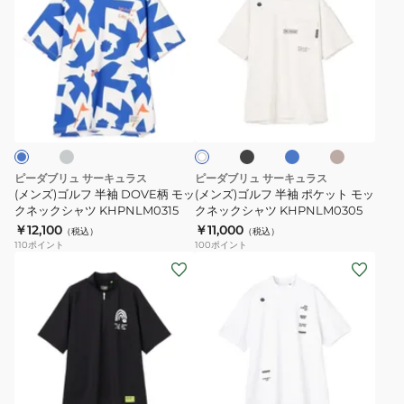
ズ)
ズ)
ゴ
ゴ
ル
ル
フ
フ
グ
ブ
ブ
ベ
ホ
半
半
ラ
ル
ー
ワ
ッ
ー
ジ
袖
袖
イ
ク
ュ
ト
DOVE
ポ
柄
ケ
ピーダブリュ サーキュラス
ピーダブリュ サーキュラス
モ
ッ
(メンズ)ゴルフ 半袖 DOVE柄 モッ
(メンズ)ゴルフ 半袖 ポケット モッ
ッ
クネックシャツ KHPNLM0315
ト
クネックシャツ KHPNLM0305
￥12,100
￥11,000
ク
モ
（税込）
（税込）
110
ポイント
100
ポイント
ネ
ッ
(メ
(メ
ッ
ク
ン
ン
ク
ネ
ズ)
ズ)
シ
ッ
モ
ゴ
ャ
ク
ッ
ル
ツ
シ
ク
フ
KHPNLM0315
ャ
ホ
ネ
半