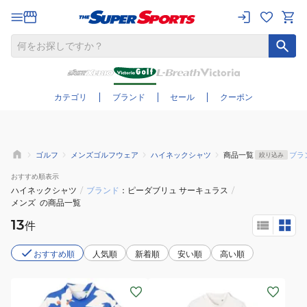
さらに絞り込む
カテゴリ
ブランド
セール
クーポン
ゴルフ
メンズゴルフウェア
ハイネックシャツ
商品一覧
ブラ
絞り込み
おすすめ
順表示
ハイネックシャツ
/
ブランド
ピーダブリュ サーキュラス
/
メンズ
の商品一覧
13
件
おすすめ順
人気順
新着順
安い順
高い順
(メ
(メ
ン
ン