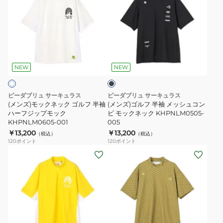
ッ
ト
ズ)
ズ)
ク
モ
モ
ゴ
KHPNLM0515
ッ
ッ
ル
ク
ク
フ
ブ
ネ
ネ
半
ラ
ッ
ッ
袖
ッ
NEW
NEW
ク
ク
ク
メ
KHPNLM0525-
ゴ
ッ
ピーダブリュ サーキュラス
ピーダブリュ サーキュラス
533
ル
シ
(メンズ)モックネック ゴルフ 半袖
(メンズ)ゴルフ 半袖 メッシュコン
フ
ハーフジップモック
ュ
ビ モックネック KHPNLM0505-
KHPNLM0605-001
005
半
コ
￥13,200
￥13,200
（税込）
（税込）
袖
ン
120
ポイント
120
ポイント
ハ
ビ
(メ
(メ
ー
モ
ン
ン
フ
ッ
ズ)
ズ)
ジ
ク
ゴ
ゴ
ッ
ネ
ル
ル
プ
ッ
フ
フ
カ
モ
ク
ウ
半