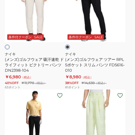
ズ)
ズ)
ゴ
ゴ
ル
ル
フ
フ
ブ
ウ
ウ
ラ
ェ
ェ
ッ
条件付クーポン
SALE
条件付クーポン
SALE
ク
ア
ア
吸
ツ
ナイキ
ナイキ
汗
ア
(メンズ)ゴルフウェア 吸汗速乾 ド
(メンズ)ゴルフウェア ツアー RPL
速
ライフィット ビクトリー パンツ
ー
5ポケット スリム パンツ FD5616-
DN2398-104
010
乾
RPL
￥6,980
￥8,980
（税込）
（税込）
ド
5
40%OFF
￥11,770
38%OFF
￥14,630
（税込）
（税込）
ラ
ポ
63
ポイント
81
ポイント
(メ
(メ
イ
ケ
ン
ン
フ
ッ
ズ)
ズ)
ィ
ト
ゴ
ゴ
ッ
ス
ル
ル
ト
リ
フ
フ
ビ
ム