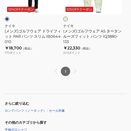
レ
ウ
ウ
ク
パ
モ
ェ
ェ
ト
ン
ン
10%OFFクーポン
10%OFFクーポン
ア
ア
リ
ツ
ド
AS
ー
FD5616-
ナイキ
ナイキ
ラ
タ
パ
010
(メンズ)ゴルフウェア ドライフィ
(メンズ)ゴルフウェア AS タータン
イ
ット PAR パンツ スリム IB0644-
ー
ルーズフィット パンツ IQ3880-
ン
010
133
フ
タ
ツ
￥18,700
￥22,330
（税込）
（税込）
ィ
ン
DN2398-
170
ポイント
203
ポイント
ッ
ル
104
ト
ー
PAR
ズ
1
パ
フ
ン
ィ
ツ
ッ
ス
ト
さらに絞り込む
リ
パ
ロングパンツ（ノータック）
/
セール対象
ム
ン
IB0644-
ツ
その他のカテゴリから探す
010
IQ3880-
半袖ポロシャツ