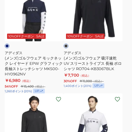
ズ)
ズ)
ゴ
ゴ
ル
ル
フ
フ
ブ
ウ
ウ
ラ
ェ
ェ
ッ
10%OFFクーポン
SALE
10%OFFクーポン
SALE
ク
ア
ア
モ
吸
アディダス
アディダス
ッ
汗
(メンズ)ゴルフウェア モックネッ
(メンズ)ゴルフウェア 吸汗速乾
ク
ク レイヤード EPW グラフィック
速
UV スリーストライプス 長袖 ポロ
長袖ストレッチシャツ MKS00-
シャツ RO704-KB3067BLK
ネ
乾
HY0962NV
￥7,700
（税込）
ッ
UV
￥6,980
（税込）
30%OFF
￥11,000
（税込）
ク
ス
UP
1,400
ポイント
(
20
%)
54%OFF
￥15,400
（税込）
UP
1,260
ポイント
(
20
%)
レ
リ
(メ
(メ
イ
ー
ン
ン
ヤ
ス
ズ)
ズ)
ー
ト
ゴ
ゴ
ド
ラ
ル
ル
EPW
イ