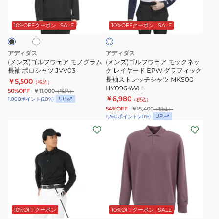
フ
フ
グ
プ
ホ
ホ
ウ
ウ
ラ
ス
ワ
ェ
ェ
10%OFFクーポン
SALE
10%OFFクーポン
SALE
イ
フ
長
ト
ア
ア
ィ
袖
モ
モ
ッ
ポ
アディダス
アディダス
ノ
ッ
(メンズ)ゴルフウェア モノグラム
(メンズ)ゴルフウェア モックネッ
ク
ロ
グ
長袖 ポロシャツ JVV03
ク
ク レイヤード EPW グラフィック
長
シ
長袖ストレッチシャツ MKS00-
￥5,500
ラ
ネ
（税込）
袖
ャ
HY0964WH
50%OFF
￥11,000
（税込）
ム
ッ
ス
ツ
￥6,980
UP
1,000
ポイント
(
20
%)
（税込）
長
ク
ト
RO704-
54%OFF
￥15,400
（税込）
UP
1,260
ポイント
(
20
%)
袖
レ
レ
KB3067BLK
(メ
(メ
ポ
イ
ッ
ン
ン
ロ
ヤ
チ
ズ)
ズ)
シ
ー
シ
ゴ
ゴ
ャ
ド
ャ
ル
ル
ツ
EPW
ツ
フ
フ
JVV03
グ
MKS00-
ホ
パ
ウ
ウ
ラ
ー
HY0962NV
ェ
ェ
プ
10%OFFクーポン
10%OFFクーポン
SALE
フ