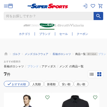
さらに絞り込む
カテゴリ
ブランド
セール
クーポン
ゴルフ
メンズゴルフウェア
長袖ポロシャツ
商品一覧
ブラン
絞り込み
おすすめ
順表示
長袖ポロシャツ
/
ブランド
アディダス
/
メンズ
の商品一覧
7
件
おすすめ順
人気順
新着順
安い順
高い順
(メ
(メ
ン
ン