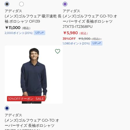
ル
ア
ア
ィ
吸
GO-
ッ
アディダス
アディダス
汗
TO
(メンズ)ゴルフウェア 吸汗速乾 長
(メンズ)ゴルフウェア GO-TO オ
ク
速
袖 ポロシャツ OFI39
オ
ーバーサイズ 長袖ポロシャツ
長
JTX73-IT2368PU
￥11,000
乾
ー
（税込）
袖
￥5,980
UP
2,000
ポイント
(
20
%)
（税込）
長
バ
ス
39%OFF
￥9,900
（税込）
袖
ー
UP
1,080
ポイント
(
20
%)
ト
(メ
ポ
サ
レ
ン
ロ
イ
ッ
ズ)
シ
ズ
チ
ゴ
ャ
長
シ
ル
ツ
袖
ャ
フ
OFI39
ポ
ツ
ウ
ロ
MKS00-
ェ
シ
10%OFFクーポン
SALE
HY0964WH
ア
ャ
GO-
ツ
アディダス
TO
JTX73-
(メンズ)ゴルフウェア GO-TO オ
オ
ーバーサイズ 長袖ポロシャツ
IT2368PU