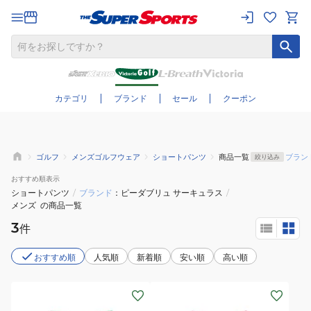
さらに絞り込む
カテゴリ
ブランド
セール
クーポン
ゴルフ
メンズゴルフウェア
ショートパンツ
商品一覧
ブラン
絞り込み
おすすめ
順表示
ショートパンツ
/
ブランド
ピーダブリュ サーキュラス
/
メンズ
の商品一覧
3
件
おすすめ順
人気順
新着順
安い順
高い順
(レ
(メ
デ
ン