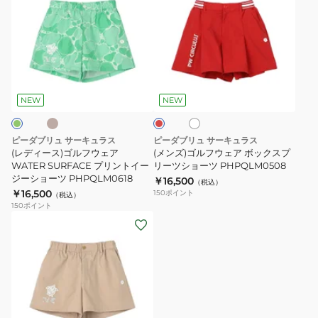
ィ
ズ)
ー
ゴ
ス)
ル
ゴ
フ
ベ
ホ
レ
ル
ウ
ワ
ッ
フ
ェ
イ
ド
NEW
NEW
ト
ウ
ア
ェ
ボ
ピーダブリュ サーキュラス
ピーダブリュ サーキュラス
ア
ッ
(レディース)ゴルフウェア
(メンズ)ゴルフウェア ボックスプ
WATER
WATER SURFACE プリントイー
ク
リーツショーツ PHPQLM0508
ジーショーツ PHPQLM0618
￥16,500
SURFACE
ス
（税込）
￥16,500
150
ポイント
（税込）
プ
プ
150
ポイント
リ
リ
(メ
ン
ー
ン
ト
ツ
ズ)
イ
シ
ゴ
ー
ョ
ル
ジ
ー
フ