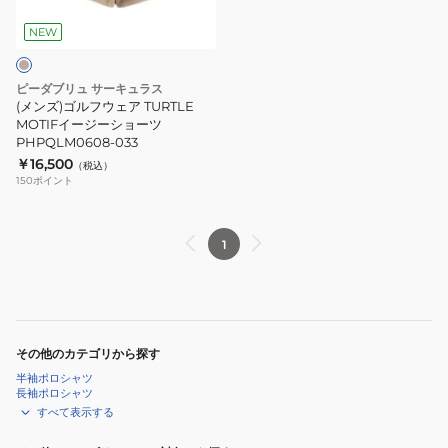
ー
ツ
ウ
シ
PHPQLM0508
ェ
NEW
ョ
ア
ー
TURTLE
ピーダブリュ サーキュラス
ツ
MOTIF
(メンズ)ゴルフウェア TURTLE
PHPQLM0618
イ
MOTIFイージーショーツ
PHPQLM0608-033
ー
￥16,500
（税込）
ジ
150
ポイント
ー
シ
ョ
1
ー
ツ
PHPQLM0608-
033
その他のカテゴリから探す
半袖ポロシャツ
長袖ポロシャツ
すべて表示する