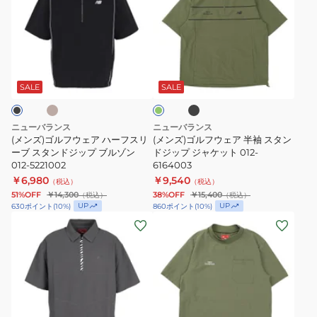
ズ)
ズ)
ゴ
ゴ
ル
ル
フ
フ
ベ
ブ
オ
ウ
ウ
ラ
リ
ッ
ェ
ェ
ー
SALE
SALE
ク
ブ
ア
ア
ハ
半
ニューバランス
ニューバランス
ー
袖
(メンズ)ゴルフウェア ハーフスリ
(メンズ)ゴルフウェア 半袖 スタン
フ
ーブ スタンドジップ ブルゾン
ス
ドジップ ジャケット 012-
012-5221002
6164003
ス
タ
￥6,980
￥9,540
（税込）
（税込）
リ
ン
51%OFF
￥14,300
38%OFF
￥15,400
（税込）
（税込）
ー
ド
UP
UP
630
ポイント
(
10
%)
860
ポイント
(
10
%)
(メ
(メ
ブ
ジ
ン
ン
ス
ッ
ズ)
ズ)
タ
プ
ゴ
ゴ
ン
ジ
ル
ル
ド
ャ
フ
フ
ジ
ケ
ブ
ブ
ラ