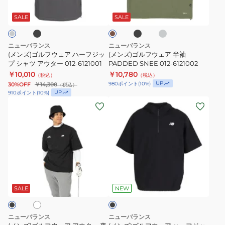
カ
ウ
ウ
ッ
ッ
ラ
イ
ー
ッ
ト
ェ
ェ
プ
ト
キ
SALE
SALE
ク
グ
ア
ア
ブ
012-
レ
ハ
半
ル
6164003
ー
ニューバランス
ニューバランス
ー
袖
ゾ
(メンズ)ゴルフウェア ハーフジッ
(メンズ)ゴルフウェア 半袖
フ
プ シャツ アウター 012-6121001
PADDED
PADDED SNEE 012-6121002
ン
￥10,010
￥10,780
ジ
SNEE
012-
（税込）
（税込）
UP
980
ポイント
(
10
%)
30%OFF
￥14,300
（税込）
ッ
012-
5221002
UP
910
ポイント
(
10
%)
プ
6121002
(メ
(メ
シ
ン
ン
ャ
ズ)
ズ)
ツ
ゴ
ゴ
ア
ル
ル
ウ
フ
フ
ホ
ブ
タ
ウ
ウ
ラ
ー
ェ
ェ
ッ
SALE
NEW
012-
ク
ア
ア
6121001
ア
ハ
ニューバランス
ニューバランス
ウ
ー