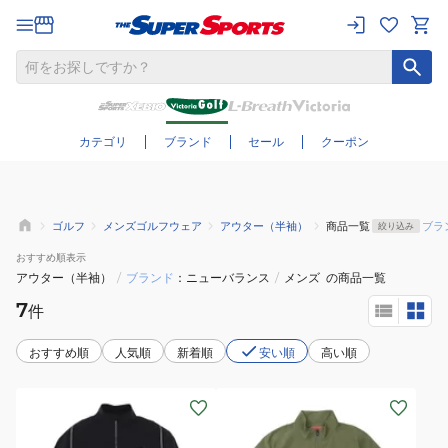
さらに絞り込む
カテゴリ
ブランド
セール
クーポン
ゴルフ
メンズゴルフウェア
アウター（半袖）
商品一覧
ブラ
絞り込み
おすすめ
順表示
アウター（半袖）
/
ブランド
ニューバランス
/
メンズ
の商品一覧
7
件
おすすめ順
人気順
新着順
安い順
高い順
(メ
(メ
ン
ン