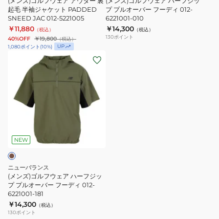
(メンズ)ゴルフウェア アウター 裏
(メンズ)ゴルフウェア ハーフジッ
タ
起毛 半袖ジャケット PADDED
フ
プ プルオーバー フーディ 012-
SNEED JAC 012-5221005
6221001-010
ー
ジ
￥11,880
￥14,300
（税込）
（税込）
裏
ッ
130
ポイント
40%OFF
￥19,800
（税込）
起
プ
UP
1,080
ポイント
(
10
%)
(メ
毛
プ
ン
半
ル
ズ)
袖
オ
ゴ
ジ
ー
ル
ャ
バ
フ
ケ
ー
ウ
ッ
フ
ェ
ト
ー
NEW
ア
PADDED
デ
ハ
SNEED
ィ
ニューバランス
ー
JAC
012-
(メンズ)ゴルフウェア ハーフジッ
フ
プ プルオーバー フーディ 012-
012-
6221001-
6221001-181
ジ
5221005
010
￥14,300
（税込）
ッ
130
ポイント