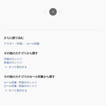
プ
プ
ル
1
オ
ー
バ
ー
さらに絞り込む
フ
アウター（半袖）
/
セール対象
ー
デ
その他のカテゴリから探す
ィ
半袖ポロシャツ
長袖ポロシャツ
012-
すべて表示する
6221001-
181
その他のカテゴリのセール対象から探す
セール対象
/
半袖ポロシャツ
セール対象
/
長袖ポロシャツ
すべて表示する