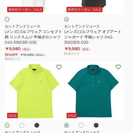
グ
ウ
ウ
ポ
半
レ
ェ
ェ
ロ
袖
ー
条件付クーポン
SALE
条件付クーポン
SALE
ア
ア
シ
ポ
コ
オ
ャ
ロ
セントアンドリュース
セントアンドリュース
ン
プ
ツ
シ
(メンズ)ゴルフウェア コンセプト
(メンズ)ゴルフウェア オプアート
セ
柄 リンクスムジ 半袖ポロシャツ
ア
ジャガード 半袖シャツ 042-
042-
ャ
042-5160351-030
3160305-020
プ
ー
5160251-
ツ
￥9,980
￥9,980
（税込）
（税込）
ト
ト
010
042-
90
ポイント
35%OFF
￥15,400
（税込）
柄
ジ
5160351-
90
ポイント
(メ
(メ
リ
ャ
010
ン
ン
ン
ガ
ズ)
ズ)
ク
ー
ゴ
ゴ
ス
ド
ル
ル
ム
半
フ
フ
ジ
袖
ブ
ブ
ホ
ホ
グ
ウ
ウ
半
シ
ラ
ラ
ワ
リ
ッ
ッ
ェ
ェ
イ
袖
ャ
ー
SALE
SALE
ク
ク
ト
ン
ア
ア
ポ
ツ
SA
ロ
ロ
042-
セントアンドリュース
セントアンドリュース