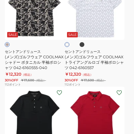
ゴ
ゴ
ク
ル
ル
ル
ジ
半
フ
フ
ャ
袖
ブ
ホ
ウ
ウ
ガ
ポ
ラ
ワ
ッ
ェ
ェ
ー
ロ
SALE
SALE
イ
ク
ト
ア
ア
ド
シ
COOLMAX
COOLMAX
半
ャ
セントアンドリュース
セントアンドリュース
シ
ト
袖
ツ
(メンズ)ゴルフウェア COOLMAX
(メンズ)ゴルフウェア COOLMAX
ャ
シャドー ボタニカル 半袖ポロシ
ラ
トライアングルロゴ 半袖ポロシャ
シ
042-
ャツ 042-6160555-040
ツ 042-6160557
ド
イ
ャ
6160555-
￥12,320
￥12,320
（税込）
（税込）
ー
ア
ツ
030
30%OFF
￥17,600
30%OFF
￥17,600
（税込）
（税込）
ボ
ン
042-
112
ポイント
112
ポイント
(メ
(メ
タ
グ
6160253
ン
ン
ニ
ル
ズ)
ズ)
カ
ロ
ゴ
ゴ
ル
ゴ
ル
ル
半
半
フ
フ
袖
袖
レ
ウ
ウ