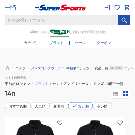
さらに絞り込む
カテゴリ
ブランド
セール
クーポン
ゴルフ
メンズゴルフウェア
半袖ポロシャツ
商品一覧
ブラン
絞り込み
おすすめ
順表示
半袖ポロシャツ
/
ブランド
セントアンドリュース
/
メンズ
の商品一覧
14
件
おすすめ順
人気順
新着順
安い順
高い順
(メ
(メ
ン
ン