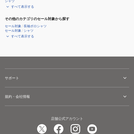
シャツ
ポ
ポ
すべて表示する
ロ
ロ
042-
042-
その他のカテゴリのセール対象から探す
6260953-
6260953-
セール対象
/
長袖ポロシャツ
010
100
セール対象
/
シャツ
すべて表示する
サポート
規約・会社情報
店舗公式アカウント