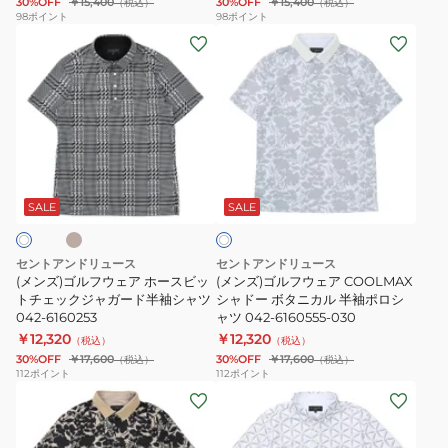
30%OFF
￥15,400
30%OFF
￥15,400
（税込）
（税込）
ャ
ャ
98
ポイント
98
ポイント
(メ
(メ
ガ
ガ
ン
ン
ー
ー
ズ)
ズ)
ド
ド
ゴ
ゴ
半
半
ル
ル
袖
袖
フ
フ
ポ
ポ
ベ
ホ
ウ
ウ
ロ
ロ
ワ
ェ
ェ
シ
シ
SALE
SALE
イ
ト
ア
ア
ャ
ャ
ホ
COOLMAX
ツ
ツ
セントアンドリュース
セントアンドリュース
ー
シ
042-
042-
(メンズ)ゴルフウェア ホースビッ
(メンズ)ゴルフウェア COOLMAX
ス
トチェックジャガード半袖シャツ
ャ
シャドー ボタニカル 半袖ポロシ
6160553-
6160553-
042-6160253
ャツ 042-6160555-030
ビ
ド
010
040
￥12,320
￥12,320
（税込）
（税込）
ッ
ー
30%OFF
￥17,600
30%OFF
￥17,600
（税込）
（税込）
ト
ボ
112
ポイント
112
ポイント
(メ
(メ
チ
タ
ン
ン
ェ
ニ
ズ)
ズ)
ッ
カ