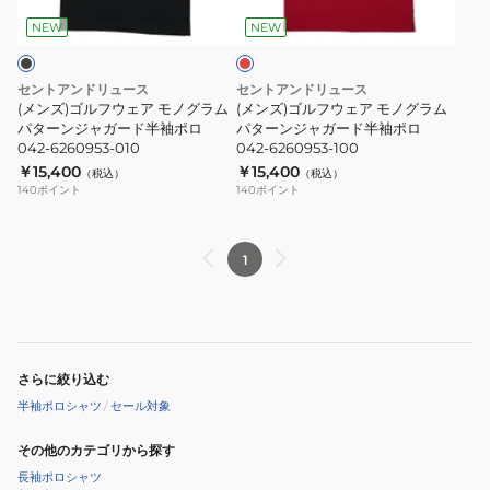
ポ
ポ
ッ
ェ
ェ
ロ
ロ
ド
NEW
NEW
ア
ア
シ
シ
モ
モ
ャ
ャ
セントアンドリュース
セントアンドリュース
ノ
ノ
ツ
ツ
(メンズ)ゴルフウェア モノグラム
(メンズ)ゴルフウェア モノグラム
グ
パターンジャガード半袖ポロ
グ
パターンジャガード半袖ポロ
042-
042-
042-6260953-010
042-6260953-100
ラ
ラ
6160555-
6160557
￥15,400
￥15,400
（税込）
（税込）
ム
ム
040
140
ポイント
140
ポイント
パ
パ
タ
タ
ー
ー
1
ン
ン
ジ
ジ
ャ
ャ
ガ
ガ
さらに絞り込む
ー
ー
半袖ポロシャツ
/
セール対象
ド
ド
半
半
その他のカテゴリから探す
袖
袖
長袖ポロシャツ