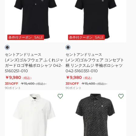
ズ)
ズ)
ゴ
ゴ
ル
ル
フ
フ
ブ
ウ
ウ
ラ
ェ
ェ
ッ
条件付クーポン
SALE
条件付クーポン
SALE
ク
ア
ア
ふ
コ
セントアンドリュース
セントアンドリュース
く
ン
(メンズ)ゴルフウェア ふくれジャ
(メンズ)ゴルフウェア コンセプト
れ
ガードロゴ半袖ポロシャツ 042-
セ
柄 リンクスムジ 半袖ポロシャツ
5160251-010
042-5160351-010
ジ
プ
￥9,980
￥9,980
（税込）
（税込）
ャ
ト
35%OFF
￥15,400
35%OFF
￥15,400
（税込）
（税込）
ガ
柄
90
ポイント
90
ポイント
(メ
(メ
ー
リ
ン
ン
ド
ン
ズ)
ズ)
ロ
ク
ゴ
ゴ
ゴ
ス
ル
ル
半
ム
フ
フ
袖
ジ