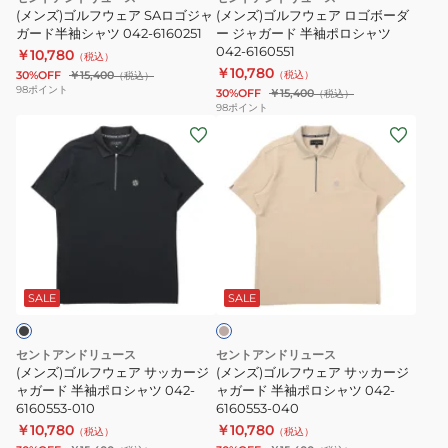
ロ
ゴ
シ
3160305-
(メンズ)ゴルフウェア SAロゴジャ
(メンズ)ゴルフウェア ロゴボーダ
ゴ
ガード半袖シャツ 042-6160251
ボ
ー ジャガード 半袖ポロシャツ
ャ
020
042-6160551
￥10,780
ジ
ー
（税込）
ツ
￥10,780
30%OFF
￥15,400
（税込）
（税込）
ャ
ダ
042-
98
ポイント
30%OFF
￥15,400
（税込）
ガ
ー
5160351-
98
ポイント
(メ
(メ
ー
ジ
030
ン
ン
ド
ャ
ズ)
ズ)
半
ガ
ゴ
ゴ
袖
ー
ル
ル
シ
ド
フ
フ
ャ
半
ベ
ウ
ウ
ツ
袖
ー
ェ
ェ
042-
ポ
ジ
SALE
SALE
ュ
ア
ア
6160251
ロ
サ
サ
シ
セントアンドリュース
セントアンドリュース
ッ
ッ
ャ
(メンズ)ゴルフウェア サッカージ
(メンズ)ゴルフウェア サッカージ
カ
ャガード 半袖ポロシャツ 042-
カ
ャガード 半袖ポロシャツ 042-
ツ
6160553-010
6160553-040
ー
ー
042-
￥10,780
￥10,780
（税込）
（税込）
ジ
ジ
6160551