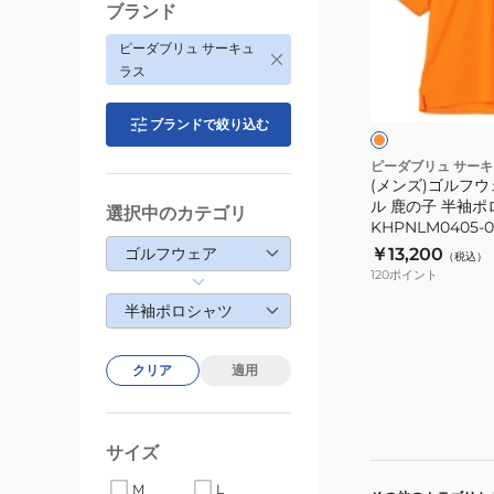
ツ
ル
ブランド
KHPNLM0435
フ
ピーダブリュ サーキュ
ウ
オ
ラス
ェ
レ
ン
ア
ジ
ブランドで絞り込む
ミ
ニ
ピーダブリュ サー
(メンズ)ゴルフウ
ワ
ル 鹿の子 半袖
選択中のカテゴリ
ッ
KHPNLM0405-0
フ
ゴルフウェア
￥13,200
（税込）
ル
120
ポイント
鹿
半袖ポロシャツ
の
子
クリア
適用
半
袖
ポ
サイズ
ロ
シ
M
L