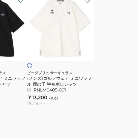
ン
ズ)
ゴ
ル
フ
ウ
ホ
ェ
ワ
ア
ミ
ニ
ラス
ピーダブリュ サーキュラス
ア ミニワッフ
(メンズ)ゴルフウェア ミニワッフ
ワ
シャツ
ル 鹿の子 半袖ポロシャツ
ッ
5
KHPNLM0405-001
フ
￥13,200
（税込）
ル
120
ポイント
鹿
の
子
半