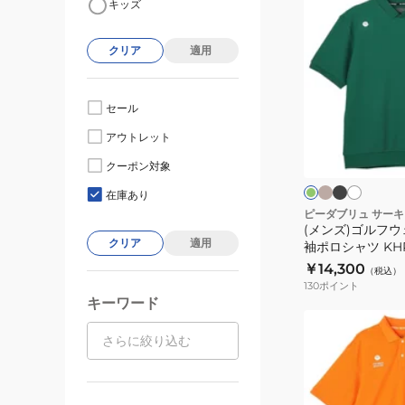
キッズ
ン
ズ)
クリア
適用
ゴ
ル
フ
セール
ウ
ベ
ブ
ホ
グ
アウトレット
ー
ラ
ワ
ェ
リ
ジ
ッ
イ
ー
ア
クーポン対象
ュ
ク
ト
ン
ン
ワ
在庫あり
ッ
ピーダブリュ サー
(メンズ)ゴルフウ
フ
クリア
適用
袖ポロシャツ KHP
ル
￥14,300
（税込）
半
130
ポイント
袖
キーワード
ポ
(メ
ロ
ン
シ
ズ)
ャ
ゴ