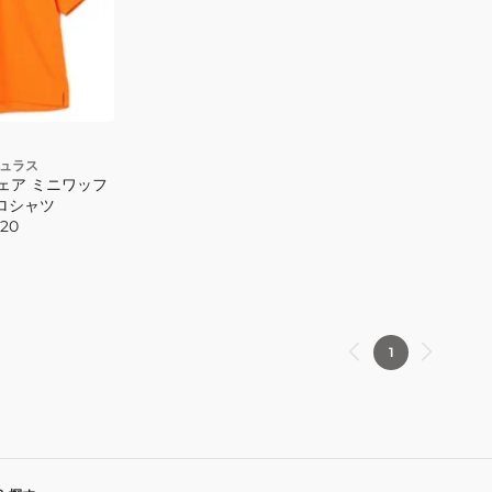
袖
袖
ポ
ポ
ロ
ロ
シ
シ
ャ
ャ
ツ
ツ
KHPNLM0405-
KHPNLM0405-
キュラス
ェア ミニワッフ
060
005
ポロシャツ
20
1