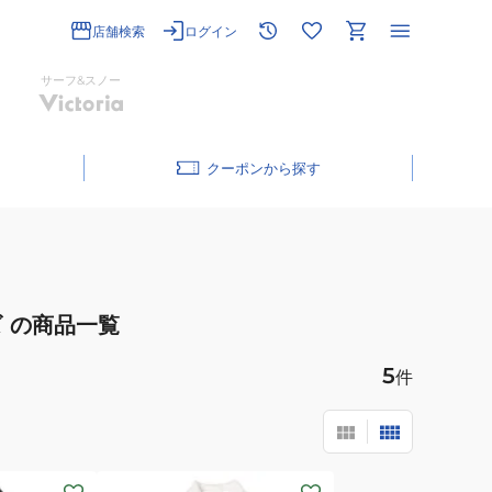
店舗検索
ログイン
サーフ&スノー
クーポン
ズ
の商品一覧
5
件
(メ