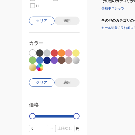
その他のカテゴリか
ャ
LL
長袖ポロシャツ
ツ
KHPNLM0405-
その他のカテゴリの
クリア
適用
020
セール対象
/
長袖ポロ
カラー
クリア
適用
価格
99000
0
～
円