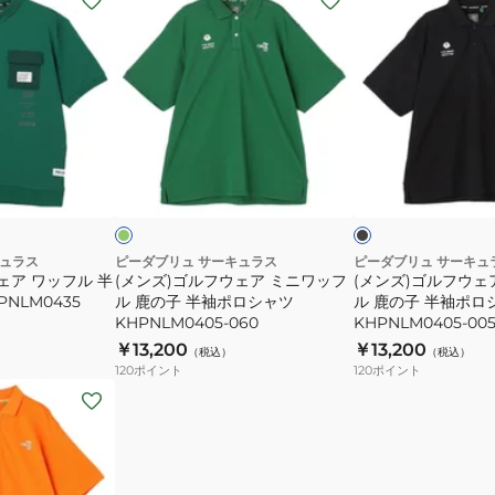
ン
ン
ズ)
ズ)
ゴ
ゴ
ル
ル
フ
フ
ウ
ウ
グ
ブ
ェ
ェ
リ
ラ
ー
ッ
イ
ア
ア
ク
ト
ミ
ミ
ニ
ニ
キュラス
ピーダブリュ サーキュラス
ピーダブリュ サーキュ
ェア ワッフル 半
(メンズ)ゴルフウェア ミニワッフ
(メンズ)ゴルフウェ
ワ
ワ
NLM0435
ル 鹿の子 半袖ポロシャツ
ル 鹿の子 半袖ポロ
ッ
ッ
KHPNLM0405-060
KHPNLM0405-00
フ
フ
￥13,200
￥13,200
（税込）
（税込）
ル
ル
120
ポイント
120
ポイント
鹿
鹿
の
の
子
子
半
半