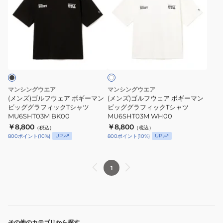
ズ)
ズ)
ゴ
ゴ
ル
ル
フ
フ
ホ
ウ
ウ
ワ
ェ
ェ
イ
ト
ア
ア
ボ
ボ
マンシングウエア
マンシングウエア
ギ
ギ
(メンズ)ゴルフウェア ボギーマン
(メンズ)ゴルフウェア ボギーマン
ー
ビッググラフィックTシャツ
ー
ビッググラフィックTシャツ
MU6SHT03M BK00
MU6SHT03M WH00
マ
マ
￥8,800
￥8,800
（税込）
（税込）
ン
ン
UP
UP
800
ポイント
(
10
%)
800
ポイント
(
10
%)
ビ
ビ
ッ
ッ
グ
グ
1
グ
グ
ラ
ラ
フ
フ
ィ
ィ
その他のカテゴリから探す