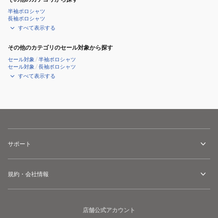
ッ
ッ
半袖ポロシャツ
ク
ク
長袖ポロシャツ
T
T
すべて表示する
シ
シ
その他のカテゴリのセール対象から探す
ャ
ャ
セール対象
/
半袖ポロシャツ
ツ
ツ
セール対象
/
長袖ポロシャツ
MU6SHT03M
MU6SHT03M
すべて表示する
BK00
WH00
サポート
規約・会社情報
店舗公式アカウント