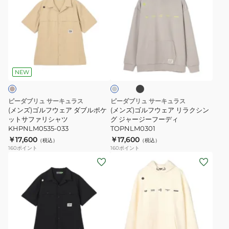
ズ)
ズ)
ゴ
ゴ
ル
ル
フ
フ
ブ
グ
ウ
ウ
ラ
レ
ッ
ェ
ェ
ー
NEW
ク
ア
ア
ダ
リ
ピーダブリュ サーキュラス
ピーダブリュ サーキュラス
ブ
ラ
(メンズ)ゴルフウェア ダブルポケ
(メンズ)ゴルフウェア リラクシン
ル
ットサファリシャツ
ク
グ ジャージーフーディ
KHPNLM0535-033
TOPNLM0301
ポ
シ
￥17,600
￥17,600
（税込）
（税込）
ケ
ン
160
ポイント
160
ポイント
ッ
グ
(メ
(メ
ト
ジ
ン
ン
サ
ャ
ズ)
ズ)
フ
ー
ゴ
ゴ
ァ
ジ
ル
ル
リ
ー
フ
フ