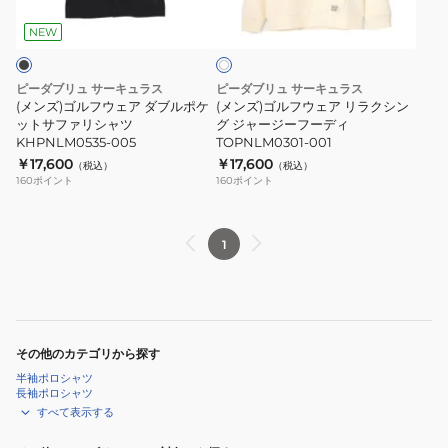
ホ
シ
フ
ウ
ウ
ワ
ャ
ー
ェ
ェ
NEW
イ
ツ
デ
ト
ア
ア
KHPNLM0535-
ィ
ダ
リ
ピーダブリュ サーキュラス
ピーダブリュ サーキュラス
033
TOPNLM0301
ブ
ラ
(メンズ)ゴルフウェア ダブルポケ
(メンズ)ゴルフウェア リラクシン
ル
ットサファリシャツ
ク
グ ジャージーフーディ
KHPNLM0535-005
TOPNLM0301-001
ポ
シ
￥17,600
￥17,600
（税込）
（税込）
ケ
ン
160
ポイント
160
ポイント
ッ
グ
ト
ジ
サ
ャ
1
フ
ー
ァ
ジ
リ
ー
シ
フ
その他のカテゴリから探す
ャ
ー
半袖ポロシャツ
ツ
デ
長袖ポロシャツ
KHPNLM0535-
ィ
すべて表示する
005
TOPNLM0301-