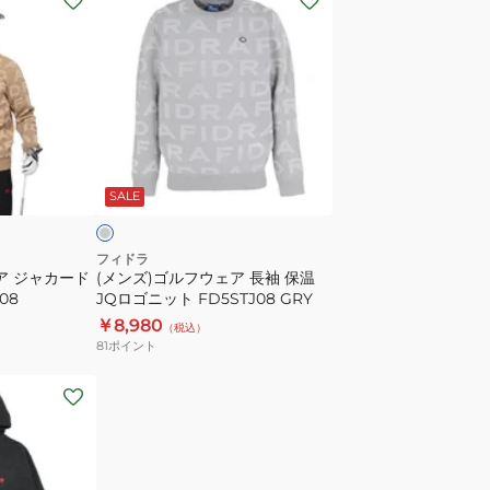
ン
ズ)
ゴ
ル
フ
ウ
グ
ェ
レ
SALE
ア
長
袖
フィドラ
ア ジャカード
(メンズ)ゴルフウェア 長袖 保温
保
08
JQロゴニット FD5STJ08 GRY
温
￥8,980
（税込）
JQ
81
ポイント
ロ
ゴ
ニ
ッ
ト