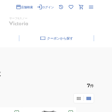
店舗検索
ログイン
サーフ&スノー
クーポン
覧
7
件
(メ