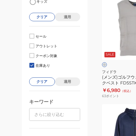
キッズ
ン
ズ)
クリア
適用
ゴ
ル
フ
セール
ウ
グ
アウトレット
ェ
レ
ー
SALE
ア
クーポン対象
ト
防
在庫あり
風
フィドラ
(メンズ)ゴルフウ
V
クリア
適用
クベスト FD5STK
ネ
￥6,980
（税込）
ッ
63
ポイント
ク
キーワード
ベ
(メ
ス
ン
ト
ズ)
FD5STK02
ゴ