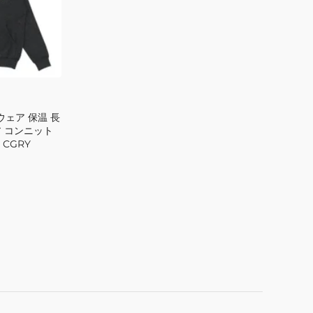
FD5STJ08
GRY
ウェア 保温 長
 コンニット
 CGRY