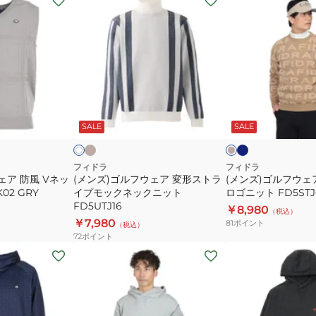
ン
ン
ズ)
ズ)
ゴ
ゴ
ル
ル
フ
フ
ウ
ウ
ベ
ネ
ベ
ホ
ー
イ
ェ
ェ
ー
ワ
ジ
ビ
ジ
ー
SALE
SALE
イ
ア
ア
ュ
ー
ュ
変
ジ
形
ャ
フィドラ
フィドラ
ェア 防風 Vネッ
(メンズ)ゴルフウェア 変形ストラ
(メンズ)ゴルフウェ
ス
カ
02 GRY
イプモックネックニット
ロゴニット FD5STJ
ト
ー
FD5UTJ16
￥8,980
（税込）
ラ
ド
￥7,980
81
ポイント
（税込）
イ
ロ
72
ポイント
プ
ゴ
(メ
(レ
モ
ニ
ン
デ
ッ
ッ
ズ)
ィ
ク
ト
ゴ
ー