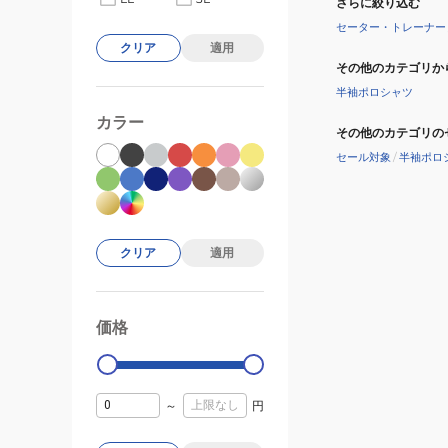
さらに絞り込む
セーター・トレーナー
クリア
適用
その他のカテゴリか
半袖ポロシャツ
カラー
その他のカテゴリの
セール対象
/
半袖ポロ
クリア
適用
価格
99000
0
～
円