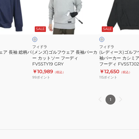
ネ
FD5STJ08
ル
ス)
ッ
フ
ゴ
ク
ウ
ル
グ
チ
ニ
ェ
フ
レ
ャ
ー
コ
SALE
SALE
ッ
ア
ウ
ー
ト
長
ェ
ル
FD5UTJ16
グ
袖
ア
フィドラ
フィドラ
レ
ェア 長袖 総柄パ
(メンズ)ゴルフウェア 長袖パーカ
(レディース)ゴルフ
パ
保
ー
6
ー カットソー フーディ
袖パーカー カシミア
ー
温
FV5STY19 GRY
フーディ FV5STJ02
カ
長
￥10,989
￥12,650
（税込）
（税込）
ー
袖
99
ポイント
115
ポイント
カ
パ
ッ
ー
ト
カ
1
ソ
ー
ー
カ
フ
シ
ー
ミ
デ
ア