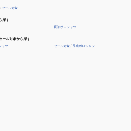
ィ
コ
/
セール対象
FV5STY19
ン
GRY
ニ
ら探す
ッ
長袖ポロシャツ
ト
フ
セール対象から探す
ー
シャツ
セール対象
/
長袖ポロシャツ
デ
ィ
FV5STJ02
CGRY