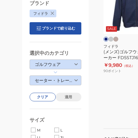
GRY
ル
ブランド
フ
フィドラ
ウ
グ
キ
ネ
レ
ャ
ェ
イ
ー
メ
ブランドで絞り込む
ビ
SALE
ア
ル
ー
長
袖
フィドラ
(メンズ)ゴルフウ
総
選択中のカテゴリ
ーカー FD5STJ1
柄
ゴルフウェア
￥9,980
（税込）
パ
90
ポイント
ー
セーター・トレーナー
カ
ー
FD5STJ16
クリア
適用
サイズ
M
L
LL
3L