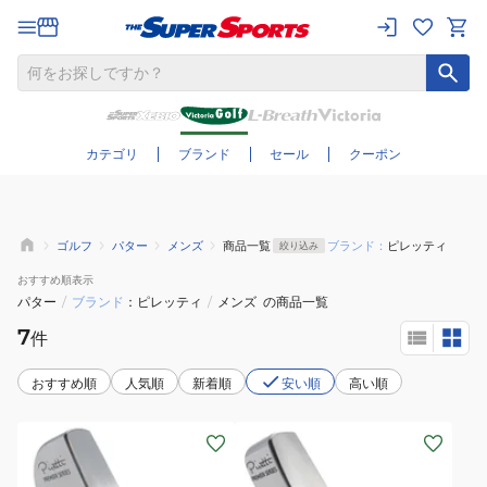
さらに絞り込む
カテゴリ
ブランド
セール
クーポン
ゴルフ
パター
メンズ
商品一覧
ブランド：
ピレッティ
絞り込み
おすすめ
順表示
パター
/
ブランド
ピレッティ
/
メンズ
の商品一覧
7
件
おすすめ順
人気順
新着順
安い順
高い順