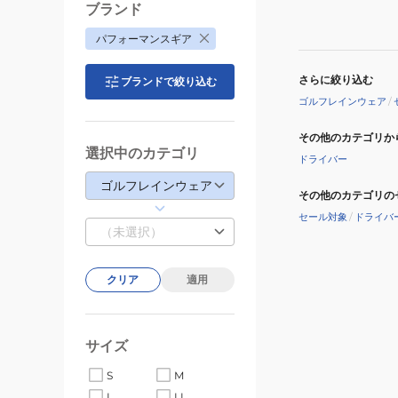
ー
ブランド
ツ
パフォーマンスギア
セ
ッ
さらに絞り込む
ブランドで絞り込む
ト
ゴルフレインウェア
/
ア
ッ
その他のカテゴリか
プ
選択中のカテゴリ
ドライバー
上
ゴルフレインウェア
下
その他のカテゴリの
セ
セール対象
/
ドライバ
（未選択）
ッ
ト
401PG21JJ0401
クリア
適用
サイズ
S
M
L
LL