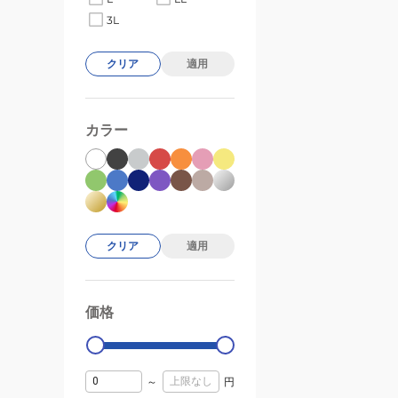
3L
クリア
適用
カラー
クリア
適用
価格
99000
0
～
円