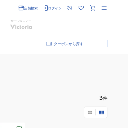
店舗検索
ログイン
サーフ&スノー
クーポン
3
件