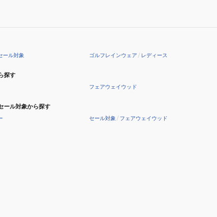
セ
ン
ッ
ワ
ト
ン
レ
ピ
イ
ー
セール対象
ゴルフレインウェア
/
レディース
ン
ス
ス
405PG22JJ2059
ら探す
ー
フェアウェイウッド
ツ
パ
セール対象から探す
ン
ー
セール対象
/
フェアウェイウッド
ツ
405PG22JJ2058