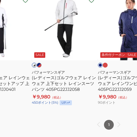
デ
デ
ィ
ィ
ー
ー
ス)
ス)
ゴ
ゴ
ル
ル
レ
ネ
ネ
ホ
ッ
イ
フ
フ
イ
ワ
ド
ビ
ビ
SALE
条件付クーポン
SALE
イ
ウ
ウ
ー
ー
ェ
ェ
ア
ア
パフォーマンスギア
パフォーマンスギア
ェア レインウェ
(レディース)ゴルフウェア レイン
(レディース)ゴルフ
レ
レ
セットアップ 上
ウェア 上下セット レインスーツ
ウェア レインワン
イ
イ
JJ0401
パンツ 405PG22JJ2058
405PG22JJ2059
ン
ン
￥9,980
￥9,980
（税込）
（税込）
ウ
ウ
90
ポイント
450
ポイント
(
5
%)
UP
ェ
ェ
ア
ア
上
レ
1
下
イ