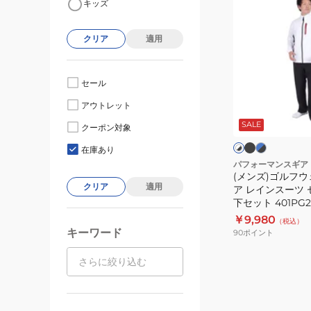
キッズ
ン
ズ)
クリア
適用
ゴ
ル
フ
セール
ウ
ブ
ブ
ホ
アウトレット
ラ
ル
ェ
ワ
ッ
ー
SALE
イ
ア
クーポン対象
ク
×
ト
ト
レ
ブ
×
×
×
在庫あり
ラ
レ
ブ
ブ
イ
パフォーマンスギア
ッ
ッ
ラ
ラ
(メンズ)ゴルフウ
ン
ク
ド
ッ
ッ
クリア
適用
ア レインスーツ 
ウ
ク
ク
下セット 401PG21
ェ
￥9,980
（税込）
ア
キーワード
90
ポイント
レ
イ
ン
ス