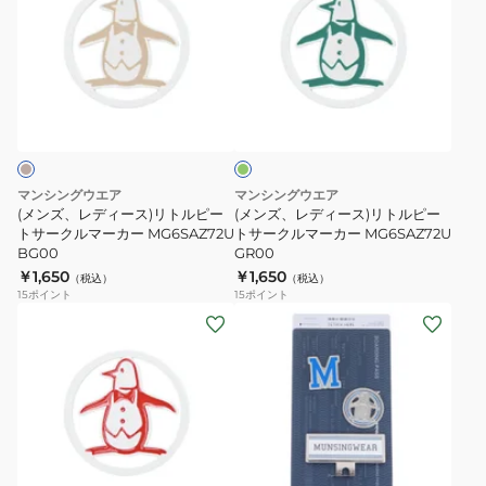
ズ、
ズ、
レ
レ
デ
デ
ィ
ィ
グ
ー
ー
リ
ス)
ス)
ー
ン
リ
リ
ト
ト
マンシングウエア
マンシングウエア
ル
ル
(メンズ、レディース)リトルピー
(メンズ、レディース)リトルピー
ピ
トサークルマーカー MG6SAZ72U
ピ
トサークルマーカー MG6SAZ72U
BG00
GR00
ー
ー
￥1,650
￥1,650
（税込）
（税込）
ト
ト
15
ポイント
15
ポイント
サ
サ
(メ
(メ
ー
ー
ン
ン
ク
ク
ズ、
ズ)2
ル
ル
レ
個
マ
マ
デ
付
ー
ー
ィ
き
ブ
レ
グ
ブ
カ
カ
ー
ク
ラ
ッ
リ
ル