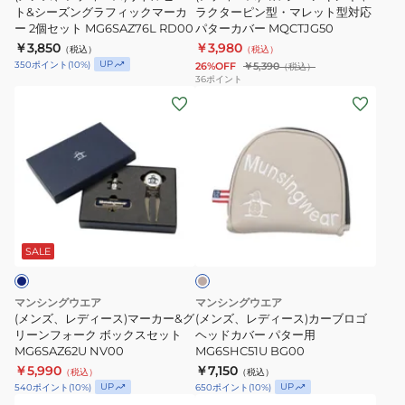
マ
マ
ピ
ト&シーズングラフィックマーカ
ン
ラクターピン型・マレット型対応
ー 2個セット MG6SAZ76L RD00
パターカバー MQCTJG50
ー
ー
ー
キ
￥3,850
￥3,980
カ
（税込）
カ
（税込）
ト
ャ
UP
350
ポイント
(
10
%)
26%OFF
￥5,390
（税込）
ー
ー
&
ラ
36
ポイント
2
2
(メ
(メ
シ
ク
個
個
ン
ン
ー
タ
セ
セ
ズ、
ズ、
ズ
ー
ッ
ッ
レ
レ
ン
ピ
ト
ト
デ
デ
グ
ン
MG6SAZ76L
MG6SAZ76L
ィ
ィ
ラ
型・
ベ
BL00
NV00
ー
ー
フ
マ
ー
ス)
ス)
ィ
レ
ジ
SALE
ュ
マ
カ
ッ
ッ
ー
ー
ク
ト
マンシングウエア
マンシングウエア
カ
ブ
マ
型
(メンズ、レディース)マーカー&グ
(メンズ、レディース)カーブロゴ
ー
リーンフォーク ボックスセット
ロ
ヘッドカバー パター用
ー
対
MG6SAZ62U NV00
MG6SHC51U BG00
&
ゴ
カ
応
￥5,990
￥7,150
（税込）
（税込）
グ
ヘ
ー
パ
UP
UP
540
ポイント
(
10
%)
650
ポイント
(
10
%)
リ
ッ
2
タ