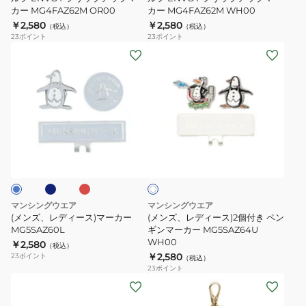
カー MG4FAZ62M OR00
カー MG4FAZ62M WH00
ル
ル
￥2,580
￥2,580
（税込）
（税込）
フ
フ
23
ポイント
23
ポイント
ENVOY
ENVOY
(メ
(メ
フ
フ
ン
ン
リ
リ
ズ、
ズ、
ッ
ッ
レ
レ
プ
プ
デ
デ
ア
ア
ィ
ィ
ネ
レ
ホ
ッ
ッ
ー
ー
ッ
ワ
プ
プ
ド
ス)
ス)2
イ
マ
マ
ト
マ
個
ー
ー
ー
付
マンシングウエア
マンシングウエア
カ
カ
カ
き
(メンズ、レディース)マーカー
(メンズ、レディース)2個付き ペン
ー
ー
ー
MG5SAZ60L
ペ
ギンマーカー MG5SAZ64U
WH00
MG4FAZ62M
￥2,580
MG4FAZ62M
MG5SAZ60L
ン
（税込）
￥2,580
23
ポイント
（税込）
OR00
WH00
ギ
23
ポイント
ン
(メ
(メ
マ
ン
ン