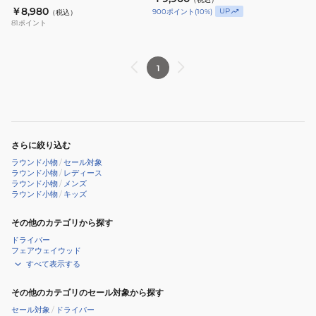
用
ニ
ギ
￥8,980
UP
900
ポイント
(
10
%)
（税込）
MG6SHC03U
ッ
ン
81
ポイント
NV00
ト
ヘ
DR
ッ
1
用
ド
ヘ
カ
ッ
バ
ド
ー
カ
ド
さらに絞り込む
バ
ラ
ラウンド小物
/
セール対象
ー
ラウンド小物
/
レディース
イ
ラウンド小物
/
メンズ
MG4FHC00L
バ
ラウンド小物
/
キッズ
BK00
ー
その他のカテゴリから探す
用
ドライバー
MG6SHC01U
フェアウェイウッド
BK00
すべて表示する
その他のカテゴリのセール対象から探す
セール対象
/
ドライバー