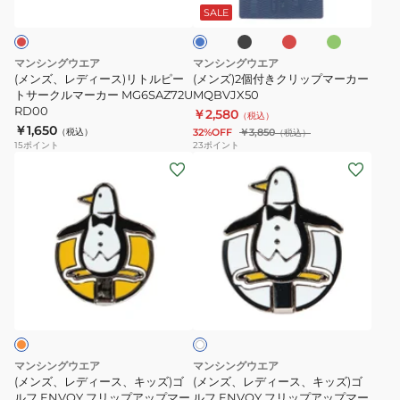
ー
ー
ッ
ド
ー
ス)
リ
ー
SALE
ク
ン
MG6SAZ72U
MG6SAZ72U
リ
ッ
BG00
GR00
ト
プ
マンシングウエア
マンシングウエア
ル
マ
(メンズ、レディース)リトルピー
(メンズ)2個付きクリップマーカー
ピ
トサークルマーカー MG6SAZ72U
ー
MQBVJX50
RD00
￥2,580
ー
カ
（税込）
￥1,650
（税込）
32%OFF
￥3,850
（税込）
ト
ー
15
ポイント
23
ポイント
サ
MQBVJX50
(メ
(メ
ー
ン
ン
ク
ズ、
ズ、
ル
レ
レ
マ
デ
デ
ー
ィ
ィ
ホ
カ
ー
ー
ワ
ー
ス、
ス、
イ
MG6SAZ72U
ト
キ
キ
RD00
ッ
ッ
マンシングウエア
マンシングウエア
ズ)
ズ)
(メンズ、レディース、キッズ)ゴ
(メンズ、レディース、キッズ)ゴ
ゴ
ルフ ENVOY フリップアップマー
ゴ
ルフ ENVOY フリップアップマー