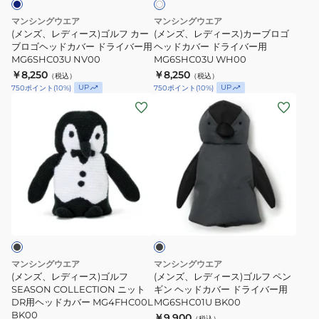
ル
ー
MG4FHC30LgY00
用
マンシングウエア
マンシングウエア
フ
ブ
MG6SHC03U
(メンズ、レディース)ゴルフ カー
(メンズ、レディース)カーブロゴ
カ
ブロゴヘッドカバー ドライバー用
ロ
ヘッドカバー ドライバー用
BG00
MG6SHC03U NV00
MG6SHC03U WH00
ー
ゴ
￥8,250
￥8,250
（税込）
（税込）
ブ
ヘ
UP
UP
750
ポイント
(
10
%)
750
ポイント
(
10
%)
ロ
ッ
(メ
(メ
ゴ
ド
ン
ン
ヘ
カ
ズ、
ズ、
ッ
バ
レ
レ
ド
ー
デ
デ
カ
ド
ィ
ィ
ブ
バ
ラ
ー
ー
ラ
ー
イ
ス)
ス)
ッ
ド
バ
ク
ゴ
ゴ
ラ
ー
ル
ル
マンシングウエア
マンシングウエア
イ
用
フ
フ
(メンズ、レディース)ゴルフ
(メンズ、レディース)ゴルフ ペン
バ
MG6SHC03U
SEASON
SEASON COLLECTION ニット
ペ
ギン ヘッドカバー ドライバー用
DR用ヘッドカバー MG4FHC00L
MG6SHC01U BK00
ー
WH00
COLLECTION
ン
BK00
￥9,900
（税込）