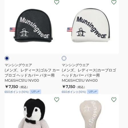
(メ
(メ
ー
ド
個
ー
ン
ン
ン
カ
セ
カ
ズ、
ズ、
フ
バ
ッ
バ
レ
レ
ォ
ー
ト
ー
デ
デ
ー
パ
MG6SAZ76L
MQCTJG50
ィ
ィ
ホ
ク
タ
RD00
ー
ー
ワ
ボ
ー
ス)
ス)
イ
ッ
用
ト
ゴ
カ
ク
MG6SHC51U
ル
ー
マンシングウエア
マンシングウエア
ス
BG00
フ
ブ
(メンズ、レディース)ゴルフ カー
(メンズ、レディース)カーブロゴ
セ
カ
ブロゴ ヘッドカバー パター用
ロ
ヘッドカバー パター用
MG6SHC51U NV00
MG6SHC51U WH00
ッ
ー
ゴ
￥7,150
￥7,150
ト
（税込）
（税込）
ブ
ヘ
UP
UP
650
ポイント
(
10
%)
650
ポイント
(
10
%)
MG6SAZ62U
ロ
ッ
(メ
(メ
NV00
ゴ
ド
ン
ン
ヘ
カ
ズ、
ズ、
ッ
バ
レ
レ
ド
ー
デ
デ