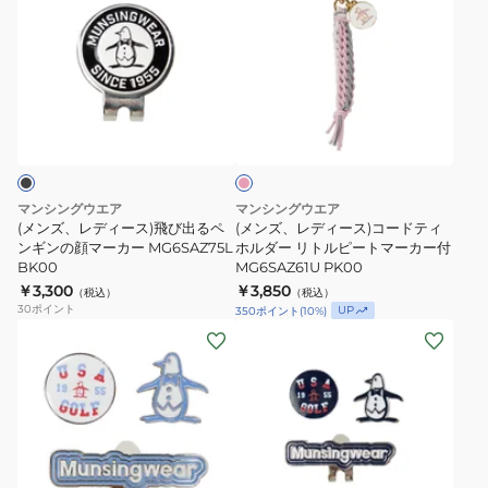
ー
ズ、
ズ、
カ
レ
レ
ー
デ
デ
MG5SAZ64U
ィ
ィ
ピ
WH00
ー
ー
ン
ス)
ス)
ク
飛
コ
び
ー
マンシングウエア
マンシングウエア
出
ド
(メンズ、レディース)飛び出るペ
(メンズ、レディース)コードティ
る
ンギンの顔マーカー MG6SAZ75L
テ
ホルダー リトルピートマーカー付
BK00
MG6SAZ61U PK00
ペ
ィ
￥3,300
￥3,850
（税込）
（税込）
ン
ホ
30
ポイント
UP
350
ポイント
(
10
%)
ギ
ル
(メ
(メ
ン
ダ
ン
ン
の
ー
ズ、
ズ、
顔
リ
レ
レ
マ
ト
デ
デ
ー
ル
ィ
ィ
ネ
カ
ピ