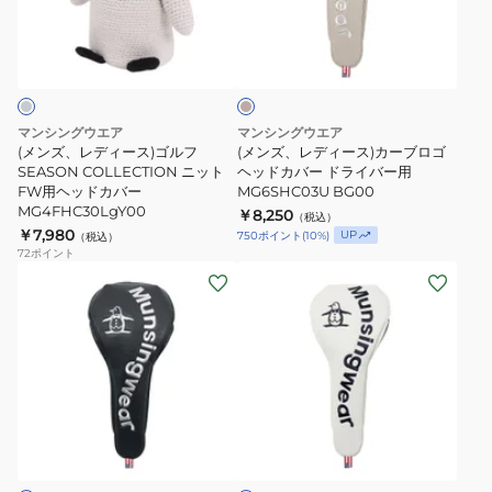
カ
パ
ィ
ィ
ベ
バ
タ
ー
ー
ー
ー
ー
ス)
ス)
ジ
パ
用
ュ
ゴ
カ
タ
MG6SHC51U
ル
ー
マンシングウエア
マンシングウエア
ー
WH00
フ
ブ
(メンズ、レディース)ゴルフ
(メンズ、レディース)カーブロゴ
用
SEASON
SEASON COLLECTION ニット
ロ
ヘッドカバー ドライバー用
FW用ヘッドカバー
MG6SHC03U BG00
MG6SHC51U
COLLECTION
ゴ
MG4FHC30LgY00
￥8,250
NV00
（税込）
ニ
ヘ
￥7,980
UP
750
ポイント
(
10
%)
（税込）
ッ
ッ
72
ポイント
(メ
(メ
ト
ド
ン
ン
FW
カ
ズ、
ズ、
用
バ
レ
レ
ヘ
ー
デ
デ
ッ
ド
ィ
ィ
ド
ラ
ホ
ー
ー
カ
イ
ワ
ス)
ス)
バ
バ
イ
ト
ゴ
カ
ー
ー