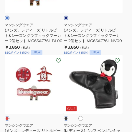
ー
ー
イ
ー
ー
ス)
ス)
ビ
MG6SAZ75L
ト
ー
リ
リ
BK00
マ
ト
ト
マンシングウエア
マンシングウエア
ー
ル
ル
(メンズ、レディース)リトルピー
(メンズ、レディース)リトルピー
カ
ピ
ト&シーズングラフィックマーカ
ピ
ト&シーズングラフィックマーカ
ー 2個セット MG6SAZ76L BL00
ー 2個セット MG6SAZ76L NV00
ー
ー
ー
￥3,850
￥3,850
（税込）
付
（税込）
ト
ト
UP
UP
350
ポイント
(
10
%)
350
ポイント
(
10
%)
MG6SAZ61U
&
&
(メ
(レ
PK00
シ
シ
ン
デ
ー
ー
ズ、
ィ
ズ
ズ
レ
ー
ン
ン
デ
ス)
グ
グ
ィ
ゴ
ホ
ブ
ラ
ラ
ー
ル
ワ
ラ
フ
フ
ス)
フ
イ
ッ
SALE
ト
ィ
ィ
ク
リ
ペ
ッ
ッ
ト
ン
マンシングウエア
マンシングウエア
ク
ク
ル
ギ
(メンズ、レディース)リトルピー
(レディース)ゴルフ ペンギンキャ