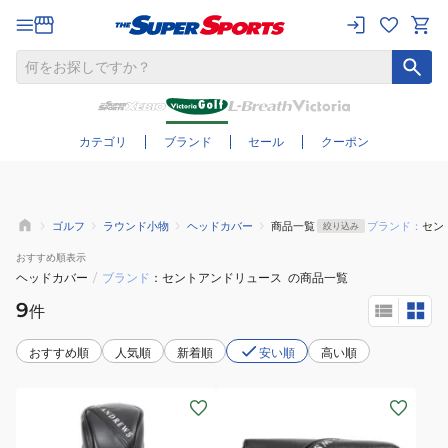
さらに絞り込む
カテゴリ
ブランド
セール
クーポン
ゴルフ
ラウンド小物
ヘッドカバー
商品一覧
ブランド：
セン
絞り込み
おすすめ
順表示
ヘッドカバー
/
ブランド
セントアンドリュース
の商品一覧
9
件
おすすめ順
人気順
新着順
安い順
高い順
(メ
(メ
ン
ン