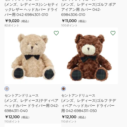
セ
フ
バ
バ
(メンズ、レディース)シンセティ
(メンズ、レディース)ゴルフ ボア
テ
ックレザー ヘッドカバー ドライ
ボ
アイアン用 カバー 042-
ー
ー
バー用 042-6984301-010
6984306-010
ィ
ア
マ
フ
￥9,020
￥11,000
（税込）
（税込）
ッ
ア
レ
ェ
82
ポイント
100
ポイント
ク
イ
ッ
(メ
ア
(メ
レ
ア
ト
ン
ウ
ン
ザ
ン
型
ズ、
ェ
ズ、
ー
用
用
レ
イ
レ
ヘ
カ
042-
デ
ウ
デ
ッ
バ
6984305-
ィ
ッ
ィ
ブ
ド
ー
010
ー
ド
ー
ラ
カ
042-
ス)
用
ス)
ウ
ン
バ
6984306-
テ
042-
ゴ
ー
010
デ
6984302-
ル
セントアンドリュース
セントアンドリュース
ド
ィ
010
フ
(メンズ、レディース)テディベア
(メンズ、レディース)ゴルフ テデ
ラ
ベ
ヘッドカバー ドライバー用 042-
テ
ィベア ヘッドカバー ドライバー
6984311-040
用 042-6984311-050
イ
ア
デ
￥12,100
￥12,100
（税込）
（税込）
バ
ヘ
ィ
110
ポイント
110
ポイント
ー
ッ
ベ