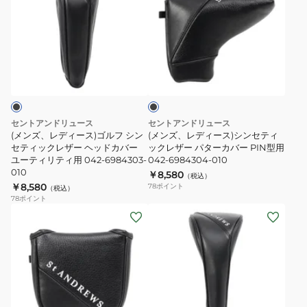
ズ、
ズ、
レ
レ
デ
デ
ィ
ィ
ブ
ー
ー
ラ
ス)
ス)
ッ
ク
ゴ
シ
ル
ン
セントアンドリュース
セントアンドリュース
フ
セ
(メンズ、レディース)ゴルフ シン
(メンズ、レディース)シンセティ
シ
セティックレザー ヘッドカバー
テ
ックレザー パターカバー PIN型用
ユーティリティ用 042-6984303-
042-6984304-010
ン
ィ
010
￥8,580
（税込）
セ
ッ
￥8,580
78
ポイント
（税込）
テ
ク
78
ポイント
(メ
(メ
ィ
レ
ン
ン
ッ
ザ
ズ、
ズ、
ク
ー
レ
レ
レ
パ
デ
デ
ザ
タ
ィ
ィ
ー
ー