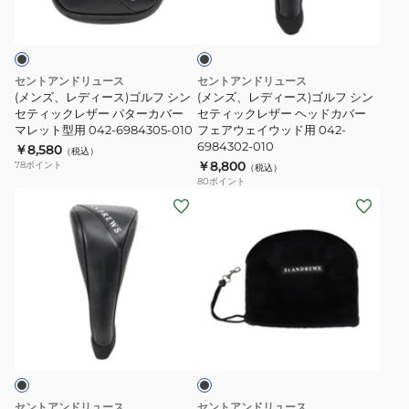
ブ
ー
ー
ヘ
カ
ラ
ス)
ス)
ッ
バ
ッ
ク
ゴ
ゴ
ド
ー
ル
ル
カ
PIN
セントアンドリュース
セントアンドリュース
フ
フ
バ
型
(メンズ、レディース)ゴルフ シン
(メンズ、レディース)ゴルフ シン
シ
セティックレザー パターカバー
シ
セティックレザー ヘッドカバー
ー
用
マレット型用 042-6984305-010
フェアウェイウッド用 042-
ン
ン
ユ
042-
6984302-010
￥8,580
（税込）
セ
セ
ー
6984304-
￥8,800
78
ポイント
（税込）
テ
テ
テ
010
80
ポイント
(メ
(メ
ィ
ィ
ィ
ン
ン
ッ
ッ
リ
ズ、
ズ、
ク
ク
テ
レ
レ
レ
レ
ィ
デ
デ
ザ
ザ
用
ィ
ィ
ー
ー
042-
ブ
ー
ー
パ
ヘ
6984303-
ラ
ス)
ス)
タ
ッ
ッ
010
ク
シ
ゴ
ー
ド
ン
ル
カ
カ
セントアンドリュース
セントアンドリュース