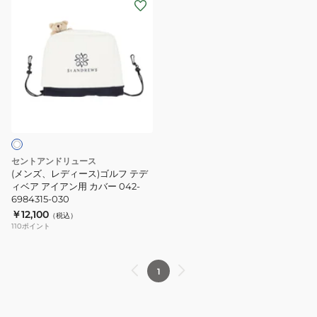
(メ
用
ド
ア
ン
042-
カ
ヘ
ズ、
6984301-
バ
ッ
レ
010
ー
ド
デ
ド
カ
ィ
ラ
バ
ー
イ
ー
ス)
バ
ド
ゴ
ー
ラ
ル
セントアンドリュース
用
イ
フ
(メンズ、レディース)ゴルフ テデ
042-
バ
テ
ィベア アイアン用 カバー 042-
6984315-030
6984311-
ー
デ
￥12,100
（税込）
040
用
ィ
110
ポイント
042-
ベ
6984311-
ア
050
ア
1
イ
ア