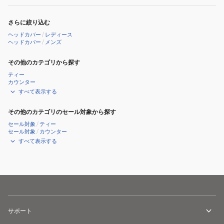
ン
用
さらに絞り込む
カ
ヘッドカバー
/
レディース
バ
ヘッドカバー
/
メンズ
ー
その他のカテゴリから探す
042-
ティー
6984315-
カウンター
030
すべて表示する
その他のカテゴリのセール対象から探す
セール対象
/
ティー
セール対象
/
カウンター
すべて表示する
サポート