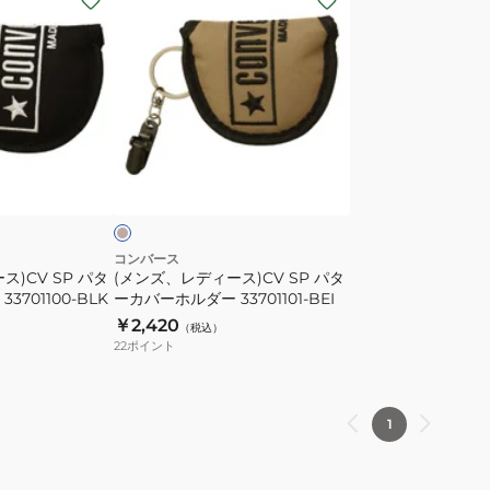
ン
ズ、
レ
デ
ィ
ー
ベ
ス)CV
ー
ジ
SP
パ
タ
コンバース
)CV SP パタ
(メンズ、レディース)CV SP パタ
ー
701100-BLK
ーカバーホルダー 33701101-BEI
カ
￥2,420
（税込）
バ
22
ポイント
ー
ホ
ル
1
ダ
ー