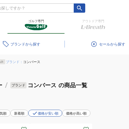
ゴルフ専門
アウトドア専門
ブランド
セール
ブランド：
コンバース
込み
ー
/
コンバース
の商品一覧
ブランド
気順
新着順
価格が安い順
価格が高い順
(メ