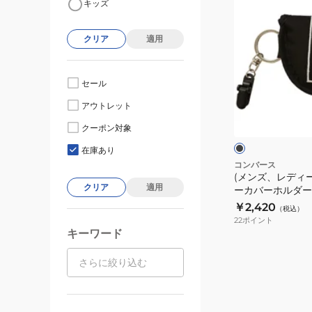
キッズ
ン
ズ、
クリア
適用
レ
デ
ィ
セール
ー
ブ
アウトレット
ス)CV
ラ
ッ
SP
クーポン対象
ク
ュ
パ
在庫あり
タ
コンバース
(メンズ、レディース
ー
クリア
適用
ーカバーホルダー 33
カ
￥2,420
（税込）
バ
22
ポイント
ー
キーワード
ホ
ル
ダ
ー