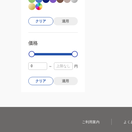
クリア
適用
価格
99000
0
～
円
クリア
適用
ご利用案内
よく