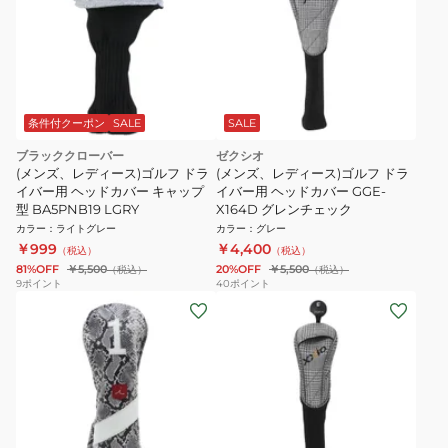
条件付クーポン
SALE
SALE
ブラッククローバー
ゼクシオ
(メンズ、レディース)ゴルフ ドラ
(メンズ、レディース)ゴルフ ドラ
イバー用 ヘッドカバー キャップ
イバー用 ヘッドカバー GGE-
型 BA5PNB19 LGRY
X164D グレンチェック
カラー
：
ライトグレー
カラー
：
グレー
￥999
￥4,400
（税込）
（税込）
81%OFF
￥5,500
20%OFF
￥5,500
（税込）
（税込）
9
ポイント
40
ポイント