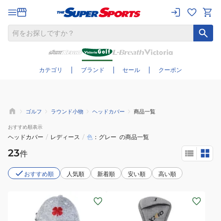
さらに絞り込む
カテゴリ
ブランド
セール
クーポン
ゴルフ
ラウンド小物
ヘッドカバー
商品一覧
おすすめ
順表示
ヘッドカバー
/
レディース
/
色
グレー
の商品一覧
23
件
おすすめ順
人気順
新着順
安い順
高い順