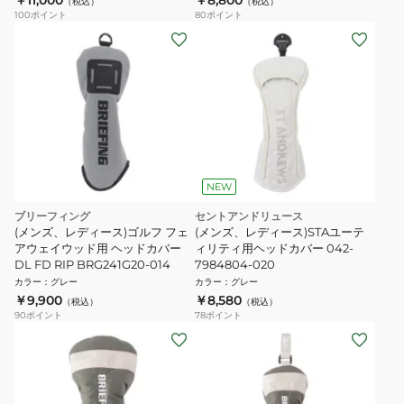
￥11,000
￥8,800
（税込）
（税込）
100
ポイント
80
ポイント
NEW
ブリーフィング
セントアンドリュース
(メンズ、レディース)ゴルフ フェ
(メンズ、レディース)STAユーテ
アウェイウッド用 ヘッドカバー
ィリティ用ヘッドカバー 042-
DL FD RIP BRG241G20-014
7984804-020
カラー
：
グレー
カラー
：
グレー
￥9,900
￥8,580
（税込）
（税込）
90
ポイント
78
ポイント