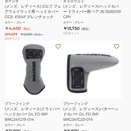
ゼクシオ
キャロウェイ
(メンズ、レディース)ゴルフ フェ
(メンズ、レディース)ヘッドカバ
アウェイウッド用 ヘッドカバー
ー ドライバー用 ベア 26 5526059
GGE-X164F グレンチェック
GRY
カラー
：
グレー
カラー
：
グレー
￥4,400
￥13,750
（税込）
（税込）
125
ポイント
20%OFF
￥5,500
（税込）
40
ポイント
ブリーフィング
ブリーフィング
(メンズ、レディース)ドライバー
(メンズ、レディース)パターヘッ
ヘッドカバー DL FD RIP
ドカバー DL FD RIP
BRG241G19-014
BRG241G23-014
カラー
：
グレー
カラー
：
グレー