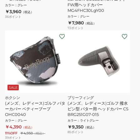
FW用ヘッドカバー
カラー
：
グレー
MG4FHC30LgY00
￥3,960
（税込）
カラー
：
グレー
36
ポイント
￥7,980
（税込）
72
ポイント
SALE
ホクシン
ブリーフィング
(メンズ、レディース)ゴルフ パタ
(メンズ、レディース)ゴルフ 撥水
ーカバー ベティーブープ
ピン型 パター用 ヘッドカバー CS
OHC0040
BRG251G07-015
カラー
：
グレー
カラー
：
ライトグレー
￥4,390
￥9,350
（税込）
（税込）
85
ポイント
11%OFF
￥4,950
（税込）
39
ポイント