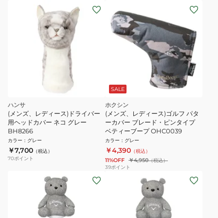
SALE
ハンサ
ホクシン
(メンズ、レディース)ドライバー
(メンズ、レディース)ゴルフ パタ
用ヘッドカバー ネコ グレー
ーカバー ブレード・ピンタイプ
BH8266
ベティーブープ OHC0039
カラー
：
グレー
カラー
：
グレー
￥7,700
￥4,390
（税込）
（税込）
70
ポイント
11%OFF
￥4,950
（税込）
39
ポイント