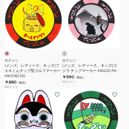
ン
ン
マ
ー
ズ、
ズ、
ー
カ
レ
レ
カ
ー
デ
デ
ー
MK0153
ィ
ィ
MK0152
ピ
ー
ー
ン
ス、
ス、
ク
キ
キ
ッ
ッ
ホクシン
ホクシン
ズ)
ズ)
(メンズ、レディース、キッズ)フ
(メンズ、レディース、キッズ)ゴ
フ
エキくんチップ型ゴルフマーカー
ゴ
ジラ チップマーカー MK420 PK
MK0182 RD
￥990
エ
ジ
（税込）
￥880
9
ポイント
（税込）
キ
ラ
8
ポイント
く
チ
(メ
(メ
ん
ッ
ン
ン
チ
プ
ズ、
ズ、
ッ
マ
レ
レ
プ
ー
デ
デ
型
カ
ィ
ィ