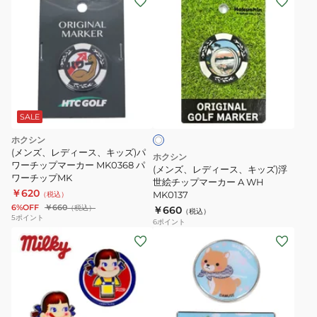
ー
マ
ン
マ
ー
ズ、
ー
カ
レ
カ
ー
デ
ー
MK0074CC
ィ
ホ
MK0073CC
ー
ワ
ス、
SALE
イ
ト
キ
ホクシン
ッ
(メンズ、レディース、キッズ)パ
ホクシン
ワーチップマーカー MK0368 パ
ズ)
(メンズ、レディース、キッズ)浮
ワーチップMK
浮
世絵チップマーカー A WH
￥620
MK0137
（税込）
世
6%OFF
￥660
（税込）
￥660
（税込）
絵
5
ポイント
6
ポイント
チ
(メ
ッ
ン
プ
ズ、
マ
レ
ー
デ