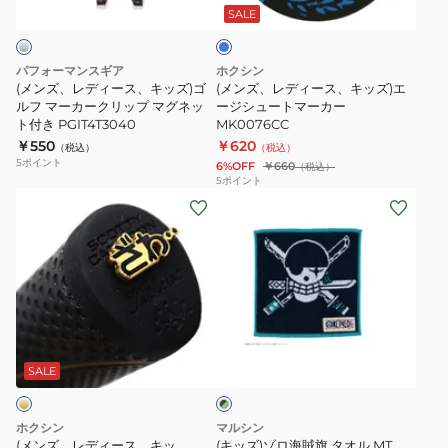
マ
ス、
ス、
ー
SALE
ー
キ
キ
カ
ッ
ッ
パフォーマンスギア
ホクシン
ー
ズ)
ズ)
(メンズ、レディース、キッズ)ゴ
(メンズ、レディース、キッズ)エ
BL
ゴ
ルフ マーカークリップ マグネッ
エ
ージシュートマーカー
ト付き PGIT4T3040
MK0076CC
MK469
ル
ー
￥550
￥620
（税込）
（税込）
フ
ジ
5
ポイント
6%OFF
￥660
（税込）
マ
シ
5
ポイント
(メ
(キ
ー
ュ
ン
ッ
カ
ー
ズ、
ズ)
ー
ト
レ
ゾ
ク
マ
デ
ロ
リ
ー
ィ
海
ッ
カ
ブ
ー
賊
プ
ー
ラ
ス、
旗
マ
MK0076CC
SALE
ッ
ク
キ
タ
グ
×
ッ
オ
ネ
グ
ホクシン
マルシン
ズ)KAIJI
ル
リ
ッ
(メンズ、レディース、キッ
(キッズ)ゾロ海賊旗 タオル MT