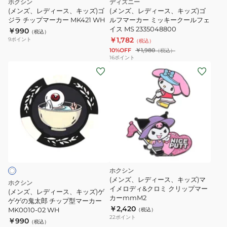
ホクシン
ディズニー
MK457
ズ)
ズ)
(メンズ、レディース、キッズ)ゴ
(メンズ、レディース、キッズ)ゴ
ゴ
ジラ チップマーカー MK421 WH
ゴ
ルフマーカー ミッキークールフェ
イス MS 2335048800
￥990
ジ
ル
（税込）
￥1,782
9
ポイント
（税込）
ラ
フ
10%OFF
￥1,980
（税込）
チ
マ
16
ポイント
(メ
ッ
ー
ン
プ
カ
ズ、
マ
ー
レ
ー
ミ
デ
カ
ッ
ィ
ー
キ
ー
MK421
ー
ス、
WH
ク
キ
ー
ホクシン
ッ
ル
(メンズ、レディース、キッズ)マ
ホクシン
ズ)
イメロディ&クロミ クリップマー
フ
(メンズ、レディース、キッズ)ゲ
カーmmM2
ゲ
ゲゲの鬼太郎 チップ型マーカー
ェ
￥2,420
MK0010-02 WH
（税込）
ゲ
イ
22
ポイント
￥990
（税込）
ゲ