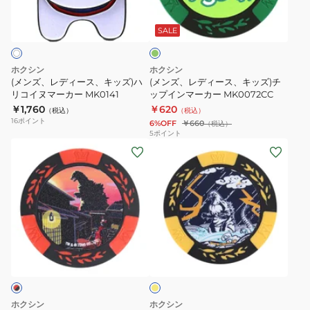
グ
ゴ
ー
ー
ー
リ
ル
MK420
ス、
ス、
ー
SALE
ン
フ
PK
キ
キ
マ
ッ
ッ
ホクシン
ホクシン
ー
ズ)
ズ)
(メンズ、レディース、キッズ)ハ
(メンズ、レディース、キッズ)チ
カ
ハ
リコイヌマーカー MK0141
チ
ップインマーカー MK0072CC
ー
￥1,760
￥620
リ
ッ
（税込）
（税込）
16
ポイント
6%OFF
￥660
（税込）
MK0182
コ
プ
5
ポイント
RD
イ
イ
(メ
(メ
ヌ
ン
ン
ン
マ
マ
ズ、
ズ、
ー
ー
レ
レ
カ
カ
デ
デ
ー
ー
ィ
ィ
イ
MK0141
MK0072CC
ー
ー
エ
ス、
ス、
ロ
ー
キ
キ
ッ
ッ
ホクシン
ホクシン