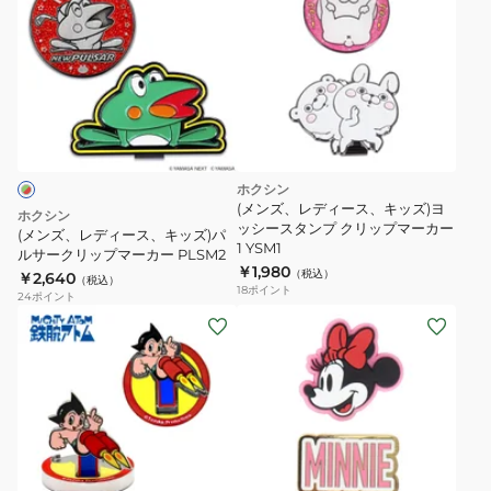
リ
ズ、
ッ
レ
プ
デ
ア
ィ
ッ
ー
プ
ス、
マ
キ
ホクシン
ー
ッ
(メンズ、レディース、キッズ)ヨ
ホクシン
カ
ズ)
ッシースタンプ クリップマーカー
(メンズ、レディース、キッズ)パ
1 YSM1
ー
パ
ルサークリップマーカー PLSM2
￥1,980
（税込）
￥2,640
MG4FAZ62M
ル
（税込）
18
ポイント
24
ポイント
WH00
サ
(メ
(メ
ー
ン
ン
ク
ズ、
ズ、
リ
レ
レ
ッ
デ
デ
プ
ィ
ィ
マ
ピ
ー
ー
ン