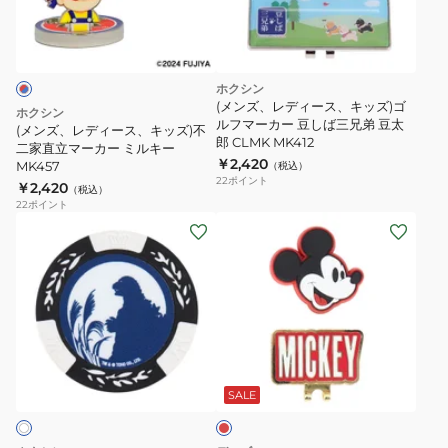
カ
ィ
ー
ー
A
ス、
WH
キ
ホクシン
MK0137
ッ
(メンズ、レディース、キッズ)ゴ
ホクシン
ズ)
ルフマーカー 豆しば三兄弟 豆太
(メンズ、レディース、キッズ)不
郎 CLMK MK412
不
二家直立マーカー ミルキー
￥2,420
MK457
（税込）
二
22
ポイント
￥2,420
（税込）
家
22
ポイント
直
(メ
(メ
立
ン
ン
マ
ズ、
ズ、
ー
レ
レ
カ
デ
デ
ー
ィ
ィ
レ
ミ
ー
ー
ッ
ル
ス、
ス、
ド
SALE
キ
キ
キ
ー
ッ
ッ