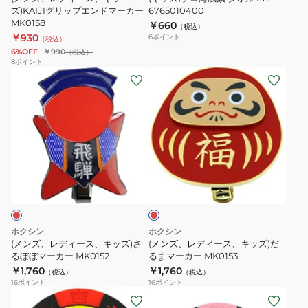
ー
グ
ズ)KAIJIグリップエンドマーカー
MT
6765010400
ト
ン
MK0158
￥660
リ
6765010400
（税込）
付
￥930
6
ポイント
（税込）
ッ
き
6%OFF
￥990
（税込）
プ
PGIT4T3040
8
ポイント
(メ
(メ
エ
ン
ン
ン
ズ、
ズ、
ド
レ
レ
マ
デ
デ
ー
ィ
ィ
カ
レ
ー
ー
ー
ッ
ス、
ス、
MK0158
ド
キ
キ
ッ
ッ
ホクシン
ホクシン
ズ)
ズ)
(メンズ、レディース、キッズ)さ
(メンズ、レディース、キッズ)だ
さ
るぼぼマーカー MK0152
だ
るまマーカー MK0153
￥1,760
￥1,760
る
る
（税込）
（税込）
16
ポイント
16
ポイント
ぼ
ま
(メ
(メ
ぼ
マ