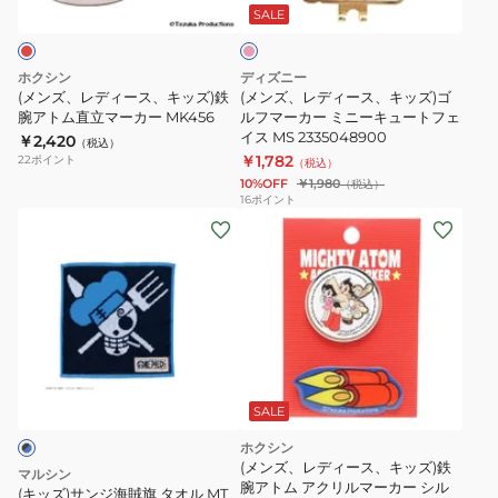
ー
ス、
ス、
ク
SALE
カ
キ
キ
ー
ッ
ッ
ホクシン
ディズニー
PLSM2
ズ)
ズ)
(メンズ、レディース、キッズ)鉄
(メンズ、レディース、キッズ)ゴ
鉄
腕アトム直立マーカー MK456
ゴ
ルフマーカー ミニーキュートフェ
イス MS 2335048900
￥2,420
腕
ル
（税込）
￥1,782
22
ポイント
（税込）
ア
フ
10%OFF
￥1,980
（税込）
ト
マ
16
ポイント
(キ
ム
ー
ッ
直
カ
ズ)
立
ー
サ
マ
ミ
ン
ー
ニ
ジ
カ
ー
海
ー
キ
賊
MK456
ュ
SALE
旗
ー
ホクシン
タ
ト
(メンズ、レディース、キッズ)鉄
マルシン
オ
腕アトム アクリルマーカー シル
フ
(キッズ)サンジ海賊旗 タオル MT