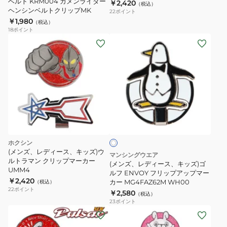
ベルト KRM004 カメンライダー
￥2,420
（税込）
ッ
ー
ヘンシンベルトクリップMK
22
ポイント
プ
MK0089GE
￥1,980
（税込）
マ
18
ポイント
(メ
ー
ン
カ
ズ、
ー
レ
042-
デ
6984251-
ィ
010
ホ
ー
ワ
ス、
イ
ト
キ
ホクシン
ッ
(メンズ、レディース、キッズ)ウ
マンシングウエア
ルトラマン クリップマーカー
ズ)
(メンズ、レディース、キッズ)ゴ
UMM4
ゴ
ルフ ENVOY フリップアップマー
￥2,420
カー MG4FAZ62M WH00
（税込）
ル
22
ポイント
￥2,580
（税込）
フ
23
ポイント
ENVOY
(メ
フ
ン