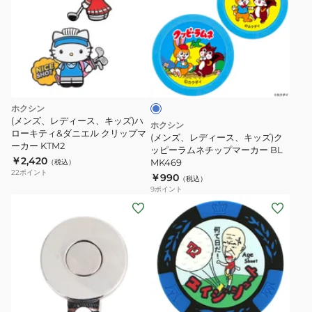
ズ、
レ
デ
ィ
ブ
ー
ル
ス、
ー
キ
ホクシン
ッ
(メンズ、レディース、キッズ)ハ
ホクシン
ローキティ&ダニエル クリップマ
ズ)
(メンズ、レディース、キッズ)ク
ーカー KTM2
ク
ッピーラムネチップマーカー BL
￥2,420
MK469
（税込）
ッ
22
ポイント
￥990
（税込）
ピ
9
ポイント
ー
(メ
(メ
ラ
ン
ン
ム
ズ、
ズ、
ネ
レ
レ
チ
デ
デ
ッ
ィ
ィ
ブ
プ
ー
ー
ル