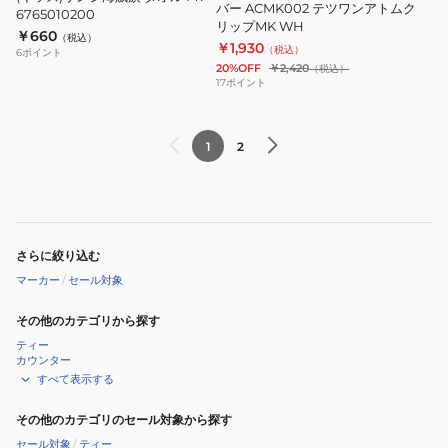
バー ACMK002 テツワンアトムク
ル
6765010200
ェ
リップMK WH
￥660
MT
（税込）
イ
￥1,930
（税込）
6
ポイント
6765010200
ス
20%OFF
￥2,420
（税込）
17
ポイント
MS
2335048900
1
2
さらに絞り込む
マーカー
/
セール対象
その他のカテゴリから探す
ティー
カウンター
すべて表示する
その他のカテゴリのセール対象から探す
セール対象
/
ティー