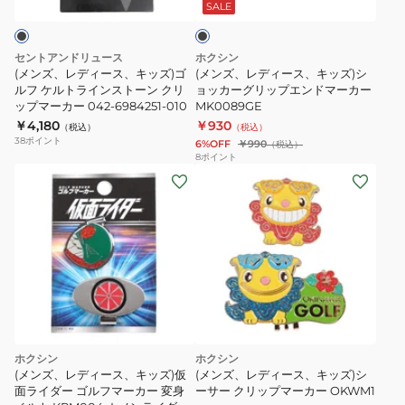
ス、
ス、
カ
ッ
SALE
ク
キ
キ
ー
ッ
ッ
サ
セントアンドリュース
ホクシン
ズ)
ズ)
ン
(メンズ、レディース、キッズ)ゴ
(メンズ、レディース、キッズ)シ
ゴ
ルフ ケルトラインストーン クリ
シ
ョッカーグリップエンドマーカー
デ
ップマーカー 042-6984251-010
MK0089GE
ル
ョ
ィ
￥4,180
￥930
（税込）
（税込）
フ
ッ
エ
38
ポイント
6%OFF
￥990
（税込）
ケ
カ
ゴ・
8
ポイント
ル
ー
パ
ト
グ
ド
ラ
リ
レ
イ
ッ
ス
ン
プ
SD-
ス
エ
MGN01/BROWN
ト
ン
ー
ド
ン
マ
ホクシン
ホクシン
ク
ー
(メンズ、レディース、キッズ)仮
(メンズ、レディース、キッズ)シ
面ライダー ゴルフマーカー 変身
ーサー クリップマーカー OKWM1
リ
カ