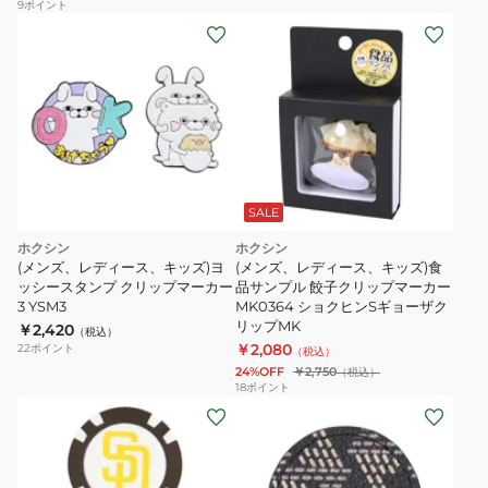
ス
9
ポイント
の
MS
鬼
2335048800
太
郎
チ
ッ
プ
型
SALE
マ
ホクシン
ホクシン
ー
(メンズ、レディース、キッズ)ヨ
(メンズ、レディース、キッズ)食
カ
ッシースタンプ クリップマーカー
品サンプル 餃子クリップマーカー
3 YSM3
MK0364 ショクヒンSギョーザク
ー
リップMK
￥2,420
（税込）
MK0010-
￥2,080
22
ポイント
（税込）
02
24%OFF
￥2,750
（税込）
WH
18
ポイント
(メ
(メ
ン
ン
ズ、
ズ、
レ
レ