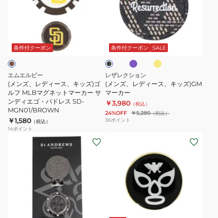
デ
デ
ィ
ィ
パ
マ
ブ
ー
ー
ー
ス
ラ
プ
タ
ス、
ス、
ッ
条件付クーポン
条件付クーポン
SALE
ル
ー
ク
キ
キ
ド
ッ
ッ
エムエルビー
レザレクション
ズ)
ズ)GM
(メンズ、レディース、キッズ)ゴ
(メンズ、レディース、キッズ)GM
ゴ
ルフ MLBマグネットマーカー サ
マ
マーカー
ンディエゴ・パドレス SD-
￥3,980
ル
ー
（税込）
MGN01/BROWN
24%OFF
￥5,280
（税込）
フ
カ
￥1,580
36
ポイント
（税込）
MLB
ー
14
ポイント
(メ
(メ
マ
ン
ン
グ
ズ、
ズ、
ネ
レ
レ
ッ
デ
デ
ト
ィ
ィ
マ
ブ
ー
ー
ー
ラ