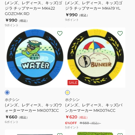
ズ)
ズ)
(メンズ、レディース、キッズ)ゴ
(メンズ、レディース、キッズ)ゴ
ゴ
ジラ チップマーカー MK422
ゴ
ジラ チップマーカー MK419 YL
GOZCMK RD
￥990
ジ
ジ
（税込）
￥990
9
ポイント
（税込）
ラ
ラ
9
ポイント
チ
チ
(メ
(メ
ッ
ッ
ン
ン
プ
プ
ズ、
ズ、
マ
マ
レ
レ
ー
ー
デ
デ
カ
カ
ィ
ィ
イ
ー
ー
ー
ー
エ
MK422
MK419
ス、
ス、
ロ
SALE
ー
GOZCMK
YL
キ
キ
RD
ッ
ッ
ホクシン
ホクシン
ズ)
ズ)
(メンズ、レディース、キッズ)ウ
(メンズ、レディース、キッズ)バ
ウ
ォーターマーカー MK0073CC
バ
ンカーマーカー MK0074CC
￥660
￥620
ォ
ン
（税込）
（税込）
6
ポイント
6%OFF
￥660
（税込）
ー
カ
5
ポイント
タ
ー
(メ