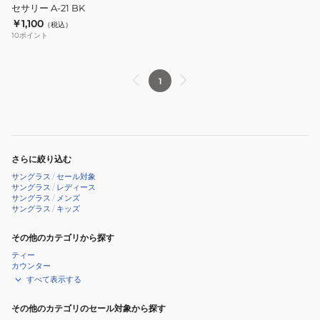
セサリー A-21 BK
サ
ー
￥1,100
ン
（税込）
ク
10
ポイント
グ
ロ
ラ
ス
ス
GOLF
1
UV
A-
52
さらに絞り込む
サングラス
/
セール対象
サングラス
/
レディース
サングラス
/
メンズ
サングラス
/
キッズ
その他のカテゴリから探す
ティー
カウンター
すべて表示する
その他のカテゴリのセール対象から探す