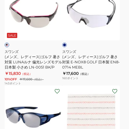
ズ、
ズ、
レ
レ
デ
デ
ィ
ィ
ダ
ー
ー
ー
ス)
ス)
ク
SALE
ブ
ゴ
ゴ
ル
ル
ル
ー
スワンズ
スワンズ
フ
フ
(メンズ、レディース)ゴルフ 暑さ
(メンズ、レディース)ゴルフ 暑さ
暑
対策 LUNAルナ 偏光レンズモデル
暑
対策 E-NOX8 GOLF 日本製 EN8-
日本製 小さめ LN-0051 BK/P
0714 MEBL
さ
さ
￥15,830
￥17,600
（税込）
（税込）
対
対
160
ポイント
10%OFF
￥17,600
（税込）
策
策
143
ポイント
(メ
(メ
LUNA
E-
ン
ン
ル
NOX8
ズ、
ズ、
ナ
GOLF
レ
レ
偏
日
デ
デ
光
本
ィ
ィ
レ
製