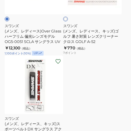
ホ
ー
ー
ン
EN8-
ワ
ス)Over
ス、
ズ
0714
イ
ト
Glass
キ
モ
MEBL
ハ
ッ
デ
スワンズ
スワンズ
ー
ズ)
ル
(メンズ、レディース)Over Glass
(メンズ、レディース、キッズ)ゴ
フ
ハーフリム 偏光レンズモデル
ゴ
ルフ 暑さ対策 レンズクリーナー
日
OG5-0051 SCLA サングラス UV
クロス GOLF A-52
リ
ル
本
￥12,100
￥770
（税込）
（税込）
ム
フ
製
7
ポイント
UP
1,100
ポイント
(
10
%)
偏
暑
小
光
さ
さ
レ
対
め
ン
策
LN-
ズ
レ
0051
モ
ン
BK/P
デ
ズ
ル
ク
OG5-
リ
スワンズ
0051
ー
(メンズ、レディース、キッズ)ス
SCLA
ナ
ポーツベルトDX サングラス アク