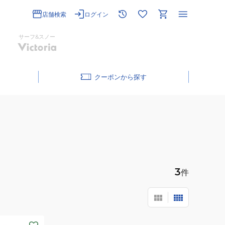
店舗検索
ログイン
サーフ&スノー
クーポン
3
件