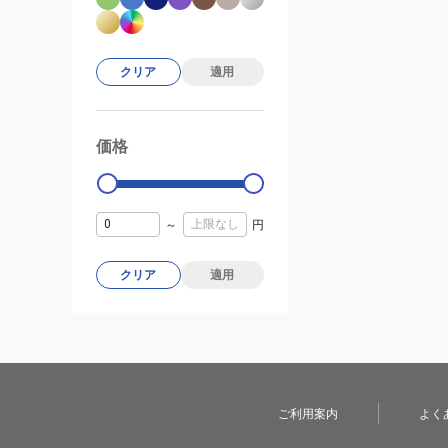
クリア
適用
価格
99000
0
～
円
クリア
適用
ご利用案内
よく