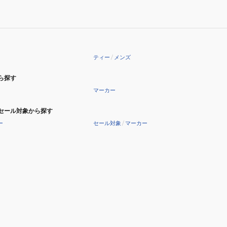
入
5
り
本
ADMG6AT1-
入
GRN
り
ADMG6AT3-
ティー
/
メンズ
GRN
ら探す
マーカー
セール対象から探す
ー
セール対象
/
マーカー