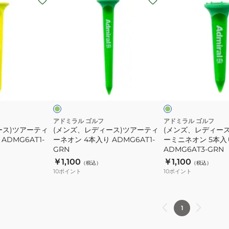
ン
ン
ズ、
ズ、
レ
レ
デ
デ
ィ
ィ
ー
ー
グ
グ
ス)
ス)
リ
リ
ー
ー
ツ
ツ
ン
ア
ア
ー
ー
アドミラル ゴルフ
アドミラル ゴルフ
ース)ツアーティ
(メンズ、レディース)ツアーティ
(メンズ、レディー
テ
テ
ADMG6AT1-
ーネオン 4本入り ADMG6AT1-
ーミニネオン 5本入
ィ
ィ
GRN
ADMG6AT3-GRN
ー
ー
￥1,100
￥1,100
（税込）
（税込）
ネ
ミ
10
ポイント
10
ポイント
オ
ニ
ン
ネ
4
オ
1
本
ン