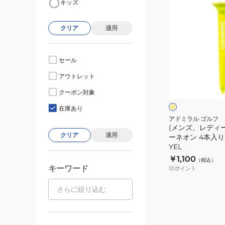
キッズ
ン
ズ、
クリア
適用
レ
デ
ィ
セール
ー
イ
アウトレット
ス)
エ
ロ
ツ
クーポン対象
ー
ン
ア
在庫あり
ー
アドミラル ゴルフ
(メンズ、レディ
テ
クリア
適用
ーネオン 4本入り 
ィ
YEL
ー
￥1,100
（税込）
ネ
キーワード
10
ポイント
オ
ン
4
本