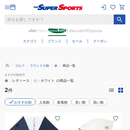
さらに絞り込む
カテゴリ
ブランド
セール
クーポン
ゴルフ
ラウンド小物
傘
商品一覧
おすすめ
順表示
傘
/
レディース
/
色
ホワイト
の商品一覧
2
件
おすすめ順
人気順
新着順
安い順
高い順