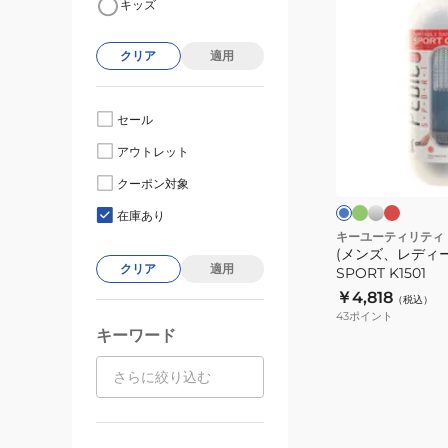
キッズ
ン
ズ、
クリア
適用
レ
デ
ィ
セール
ー
グ
シ
レ
ブ
アウトレット
リ
ル
ッ
ス)PEDIC
ル
ー
バ
ド
ー
SPORT
クーポン対象
ン
ー
K1501
在庫あり
キーユーティリティ
(メンズ、レディー
クリア
適用
SPORT K1501
￥4,818
（税込）
43
ポイント
キーワード