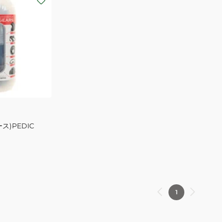
ス)PEDIC
1