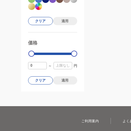
クリア
適用
価格
99000
0
～
円
クリア
適用
ご利用案内
よく