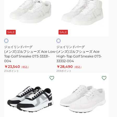
ズ)
ズ)
ゴ
ゴ
ル
ル
フ
フ
ホ
シ
シ
ワ
ュ
ュ
SALE
SALE
イ
ト
ー
ー
ズ
ズ
ジェイリンドバーグ
ジェイリンドバーグ
Ace
Ace
(メンズ)ゴルフシューズ Ace Low-
(メンズ)ゴルフシューズ Ace
Low-
Top Golf Sneake 073-33331-
High-
High-Top Golf Sneake 073-
004
33332-004
Top
Top
￥23,540
￥28,490
（税込）
（税込）
Golf
Golf
214
ポイント
259
ポイント
Sneake
Sneake
(メ
(メ
073-
073-
ン
ン
33331-
33332-
ズ)
ズ)
004
004
ゴ
ゴ
ル
ル
フ
フ
ブ
ホ
ホ
シ
シ
ラ