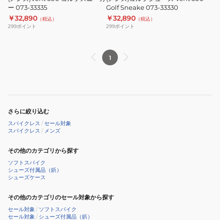
ー
ー 073-33335
500
Golf Sneake 073-33330
￥32,890
￥32,890
073-
Golf
（税込）
（税込）
299
ポイント
299
ポイント
33335
Sneake
073-
33330
1
さらに絞り込む
スパイクレス
/
セール対象
スパイクレス
/
メンズ
その他のカテゴリから探す
ソフトスパイク
シューズ付属品（鋲）
シューズケース
その他のカテゴリのセール対象から探す
セール対象
/
ソフトスパイク
セール対象
/
シューズ付属品（鋲）