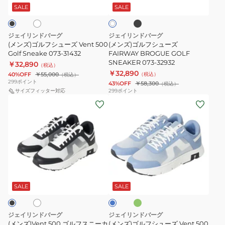
ワ
ッ
ュ
ュ
SALE
SALE
イ
ク
ト
ー
ー
ズ
ズ
ジェイリンドバーグ
ジェイリンドバーグ
Vent
FAIRWAY
(メンズ)ゴルフシューズ Vent 500
(メンズ)ゴルフシューズ
500
Golf Sneake 073-31432
BROGUE
FAIRWAY BROGUE GOLF
SNEAKER 073-32932
￥32,890
Golf
GOLF
（税込）
￥32,890
40%OFF
￥55,000
（税込）
（税込）
Sneake
SNEAKER
299
ポイント
43%OFF
￥58,300
（税込）
073-
073-
サイズフィッター対応
299
ポイント
(メ
(メ
31432
32932
ン
ン
ズ)Vent
ズ)
500
ゴ
ゴ
ル
ル
フ
オ
ホ
サ
フ
シ
リ
ッ
ー
ス
ュ
ク
SALE
SALE
ブ
ス
ニ
ー
ー
ズ
ジェイリンドバーグ
ジェイリンドバーグ
カ
Vent
(メンズ)Vent 500 ゴルフスニーカ
(メンズ)ゴルフシューズ Vent 500