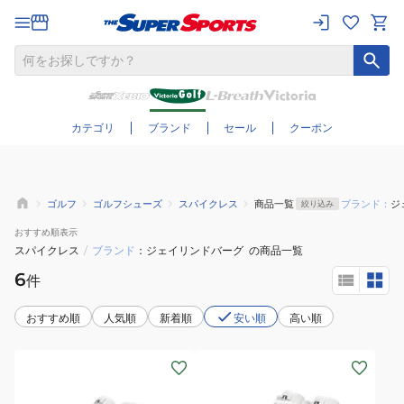
さらに絞り込む
カテゴリ
ブランド
セール
クーポン
ゴルフ
ゴルフシューズ
スパイクレス
商品一覧
ブランド：
ジ
絞り込み
おすすめ
順表示
スパイクレス
/
ブランド
ジェイリンドバーグ
の商品一覧
6
件
おすすめ順
人気順
新着順
安い順
高い順
(メ
(メ
ン
ン