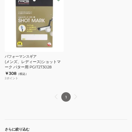
グ
グ
GOLTRA
GOLTRA
JELLY
JELLYEXPANDER
ROPE
GT-
GT-
2123
2133
パフォーマンスギア
(メンズ、レディース)ショットマ
ーク パター用 PGIT2T3028
￥308
（税込）
2
ポイント
1
さらに絞り込む