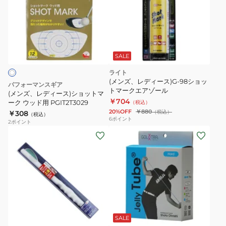
4001
ア
レ
ン
デ
用
ィ
PGIT2T3030
ー
ス)
SALE
シ
ライト
ョ
(メンズ、レディース)G-98ショッ
パフォーマンスギア
ッ
トマークエアゾール
(メンズ、レディース)ショットマ
￥704
ト
ーク ウッド用 PGIT2T3029
（税込）
20%OFF
￥880
（税込）
￥308
マ
（税込）
6
ポイント
2
ポイント
ー
(メ
ク
ン
ウ
ズ、
ッ
レ
ド
デ
用
ィ
グ
ピ
PGIT2T3029
ブ
ー
リ
ン
ル
ー
ク
ス)
ー
SALE
ン