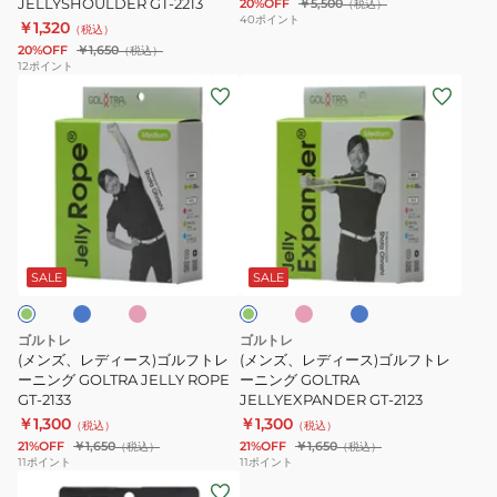
JELLYSHOULDER GT-2213
20%OFF
￥5,500
（税込）
レ
40
ポイント
￥1,320
（税込）
ー
20%OFF
￥1,650
（税込）
ニ
12
ポイント
(メ
(メ
ン
ン
ン
グ
ズ、
ズ、
GOLTRA
レ
レ
JELLYSHOULDER
デ
デ
GT-
ィ
ィ
2213
ブ
ピ
ピ
ブ
グ
ー
ー
ン
ン
ル
リ
ク
ク
ー
ス)
ス)
ー
SALE
SALE
ン
ゴ
ゴ
ル
ル
ゴルトレ
ゴルトレ
フ
フ
(メンズ、レディース)ゴルフトレ
(メンズ、レディース)ゴルフトレ
ト
ーニング GOLTRA JELLY ROPE
ト
ーニング GOLTRA
GT-2133
JELLYEXPANDER GT-2123
レ
レ
￥1,300
￥1,300
（税込）
（税込）
ー
ー
21%OFF
￥1,650
21%OFF
￥1,650
（税込）
（税込）
ニ
ニ
11
ポイント
11
ポイント
ン
ン