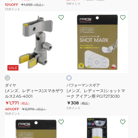
ー
ッ
9
ポイント
10%OFF
￥1,650
（税込）
ニ
ジ
13
ポイント
(メ
(メ
ン
AS-
ン
ン
グ
483
ズ、
ズ、
GOLTRA
レ
レ
JELLY
デ
デ
BAND
ィ
ィ
GT-
ホ
ー
ー
2143
ワ
ス)
ス)
SALE
イ
ト
ス
シ
マ
ョ
ダイヤ
パフォーマンスギア
ホ
ッ
(メンズ、レディース)スマホザウ
(メンズ、レディース)ショットマ
ザ
ルス2 AS-4001
ト
ーク アイアン用 PGIT2T3030
￥1,771
￥308
ウ
マ
（税込）
（税込）
2
ポイント
40%OFF
￥2,970
（税込）
ル
ー
16
ポイント
ス
ク
(メ
2
ア
ン
AS-
イ
ズ、