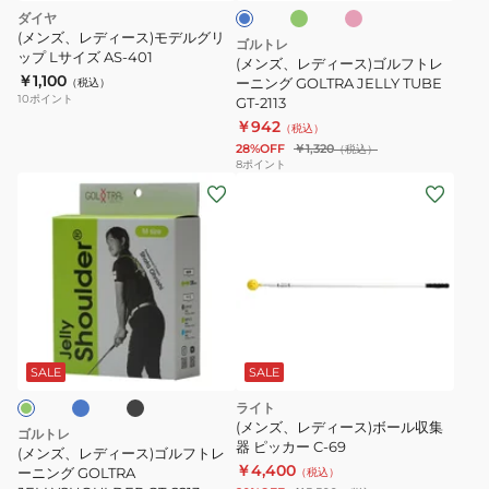
ゴ
ダイヤ
ル
(メンズ、レディース)モデルグリ
ゴルトレ
ップ Lサイズ AS-401
フ
(メンズ、レディース)ゴルフトレ
￥1,100
ト
ーニング GOLTRA JELLY TUBE
（税込）
10
ポイント
GT-2113
レ
￥942
（税込）
ー
28%OFF
￥1,320
（税込）
ニ
8
ポイント
(メ
ン
ン
グ
ズ、
GOLTRA
レ
JELLY
デ
TUBE
ィ
GT-
ブ
ブ
ー
2113
ラ
ッ
ス)
SALE
SALE
ク
ゴ
ライト
ル
(メンズ、レディース)ボール収集
ゴルトレ
フ
器 ピッカー C-69
(メンズ、レディース)ゴルフトレ
￥4,400
ト
ーニング GOLTRA
（税込）