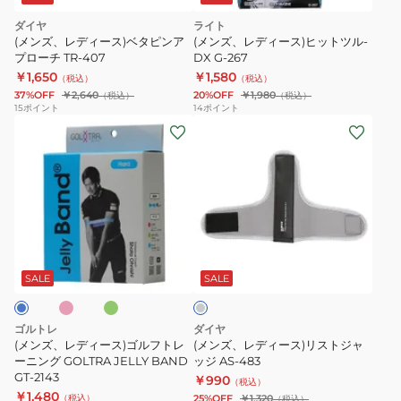
ダイヤ
ライト
(メンズ、レディース)ベタピンア
(メンズ、レディース)ヒットツル-
プローチ TR-407
DX G-267
￥1,650
￥1,580
（税込）
（税込）
37%OFF
￥2,640
20%OFF
￥1,980
（税込）
（税込）
15
ポイント
14
ポイント
(メ
(メ
ン
ン
ズ、
ズ、
レ
レ
デ
デ
ィ
ィ
ピ
グ
グ
ー
ー
リ
レ
ー
ス)
ス)
ー
SALE
SALE
ン
ゴ
リ
ル
ス
ゴルトレ
ダイヤ
フ
ト
(メンズ、レディース)ゴルフトレ
(メンズ、レディース)リストジャ
ト
ーニング GOLTRA JELLY BAND
ジ
ッジ AS-483
GT-2143
￥990
レ
ャ
（税込）
￥1,480
（税込）
25%OFF
￥1,320
（税込）