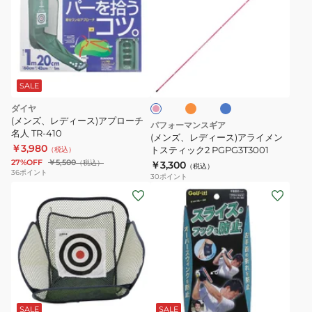
ズ、
レ
デ
ィ
オ
ラ
シ
ー
レ
イ
ョ
ン
ト
ス)
ッ
SALE
ジ
ブ
ク
ア
ル
ダイヤ
ピ
ラ
ー
(メンズ、レディース)アプローチ
ン
パフォーマンスギア
ク
名人 TR-410
イ
(メンズ、レディース)アライメン
￥3,980
メ
トスティック2 PGPG3T3001
（税込）
27%OFF
￥5,500
（税込）
￥3,300
ン
（税込）
36
ポイント
30
ポイント
ト
ス
テ
ィ
ッ
ク
2
PGPG3T3001
SALE
SALE