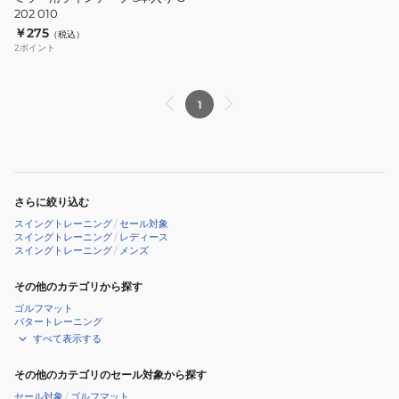
202 010
グ
￥275
（税込）
ミ
2
ポイント
ラ
ー
用
1
ラ
イ
ン
テ
さらに絞り込む
ー
スイングトレーニング
/
セール対象
プ
スイングトレーニング
/
レディース
スイングトレーニング
/
メンズ
5
本
その他のカテゴリから探す
入
ゴルフマット
り
パタートレーニング
G-
すべて表示する
202
その他のカテゴリのセール対象から探す
010
セール対象
/
ゴルフマット