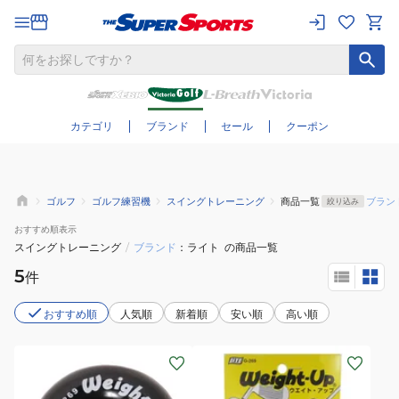
さらに絞り込む
カテゴリ
ブランド
セール
クーポン
ゴルフ
ゴルフ練習機
スイングトレーニング
商品一覧
ブラン
絞り込み
おすすめ
順表示
スイングトレーニング
/
ブランド
ライト
の商品一覧
5
件
おすすめ順
人気順
新着順
安い順
高い順
(メ
(メ
ン
ン