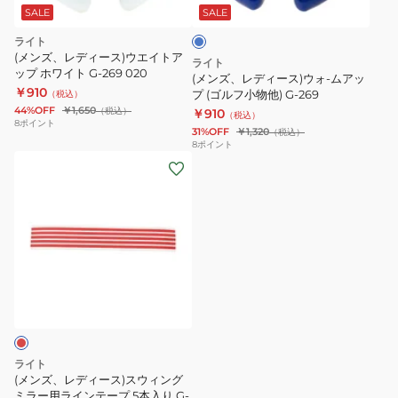
ス)
ー
SALE
SALE
ウ
ライト
ォ-
(メンズ、レディース)ウエイトア
ライト
ップ ホワイト G-269 020
ム
(メンズ、レディース)ウォ-ムアッ
￥910
ア
プ (ゴルフ小物他) G-269
（税込）
44%OFF
￥1,650
（税込）
￥910
ッ
（税込）
8
ポイント
31%OFF
￥1,320
（税込）
プ
8
ポイント
(ゴ
(メ
ル
ン
フ
ズ、
小
レ
物
デ
他)
ィ
G-
ー
269
ス)
ス
ウ
ライト
ィ
(メンズ、レディース)スウィング
ン
ミラー用ラインテープ 5本入り G-