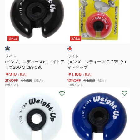
ズ、
ズ、
レ
レ
デ
デ
ィ
ィ
レ
ー
ー
ッ
ス)
ス)G-
ド
SALE
SALE
ウ
269
エ
ウ
ライト
ライト
イ
エ
(メンズ、レディース)ウエイトア
(メンズ、レディース)G-269 ウエ
ト
ップ200 G-269 080
イ
イトアップ
￥910
￥1,188
ア
ト
（税込）
（税込）
31%OFF
￥1,320
10%OFF
￥1,320
（税込）
（税込）
ッ
ア
8
ポイント
10
ポイント
プ
ッ
(メ
200
プ
ン
G-
ズ、
269
レ
080
デ
ィ
ブ
ー
ル