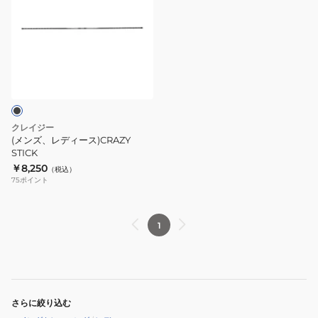
ズ、
レ
デ
ィ
ー
ス)CRAZY
STICK
クレイジー
(メンズ、レディース)CRAZY
STICK
￥8,250
（税込）
75
ポイント
1
さらに絞り込む