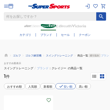
さらに絞り込む
カテゴリ
ブランド
セール
クーポン
ゴルフ
ゴルフ練習機
スイングトレーニング
商品一覧
ブラン
絞り込み
おすすめ
順表示
スイングトレーニング
/
ブランド
クレイジー
の商品一覧
1
件
おすすめ順
人気順
新着順
安い順
高い順
(メ
ン