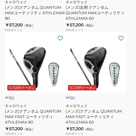
キャロウェイ
キャロウェイ
ユ
QUANTUM
(メンズ)クアンタム QUANTUM
(メンズ)左用 クアンタム
ー
MAX
MAXユーティリティ ATHLEMAX
QUANTUM MAXユーティリティ
80
ATHLEMAX 60
テ
ユ
￥57,200
￥57,200
（税込）
（税込）
ィ
ー
520
ポイント
520
ポイント
リ
テ
(メ
(メ
テ
ィ
ン
ン
ィ
リ
ズ)
ズ)
ATHLEMAX
テ
ク
ク
80
ィ
ア
ア
ATHLEMAX
ン
ン
60
タ
タ
ム
ム
15,728円クーポン
15,728円クーポン
QUANTUM
QUANTUM
4H
5H
4H
5H
MAX
MAX
キャロウェイ
キャロウェイ
FAST
FAST
(メンズ)クアンタム QUANTUM
(メンズ)クアンタム QUANTUM
ユ
ユ
MAX FAST ユーティリティ
MAX FAST ユーティリティ
ATHLEMAX 80
ATHLEMAX 60
ー
ー
￥57,200
￥57,200
（税込）
（税込）
テ
テ
520
ポイント
520
ポイント