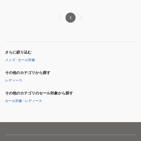
ィ
ィ
リ
リ
テ
テ
1
ィ
ィ
ATHLEMAX
ATHLEMAX
80
60
さらに絞り込む
メンズ
/
セール対象
その他のカテゴリから探す
レディース
その他のカテゴリのセール対象から探す
セール対象
/
レディース