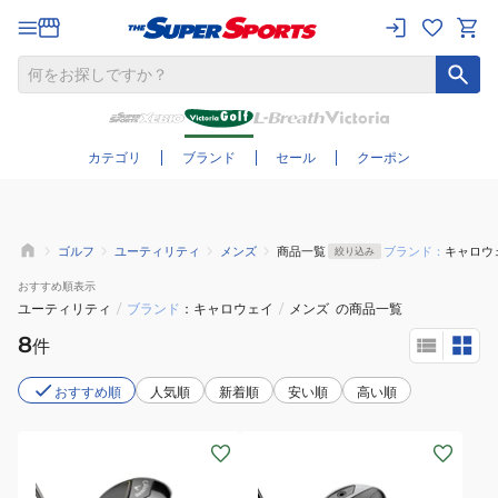
さらに絞り込む
カテゴリ
ブランド
セール
クーポン
ゴルフ
ユーティリティ
メンズ
商品一覧
ブランド：
キャロウ
絞り込み
おすすめ
順表示
ユーティリティ
/
ブランド
キャロウェイ
/
メンズ
の商品一覧
8
件
おすすめ順
人気順
新着順
安い順
高い順
(メ
(メ
ン
ン