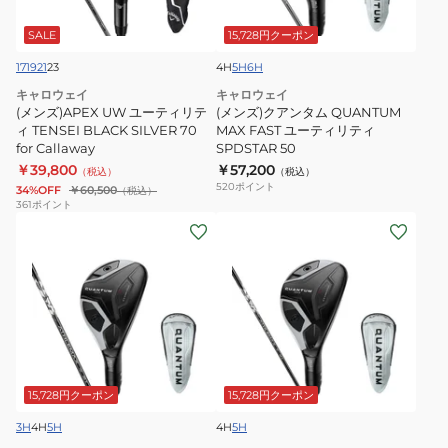
テ
タ
ィ
ム
SALE
15,728円クーポン
リ
QUANTUM
17
19
21
23
4H
5H
6H
テ
MAX
キャロウェイ
キャロウェイ
ィ
FAST
(メンズ)APEX UW ユーティリテ
(メンズ)クアンタム QUANTUM
TENSEI
ユ
ィ TENSEI BLACK SILVER 70
MAX FAST ユーティリティ
for Callaway
SPDSTAR 50
BLACK
ー
￥39,800
￥57,200
（税込）
（税込）
SILVER
テ
520
ポイント
34%OFF
￥60,500
（税込）
70
ィ
361
ポイント
for
(メ
リ
(メ
Callaway
ン
テ
ン
ズ)
ィ
ズ)
ク
SPDSTAR
左
ア
50
用
ン
ク
タ
ア
ム
ン
15,728円クーポン
15,728円クーポン
QUANTUM
タ
3H
4H
5H
4H
5H
MAX
ム