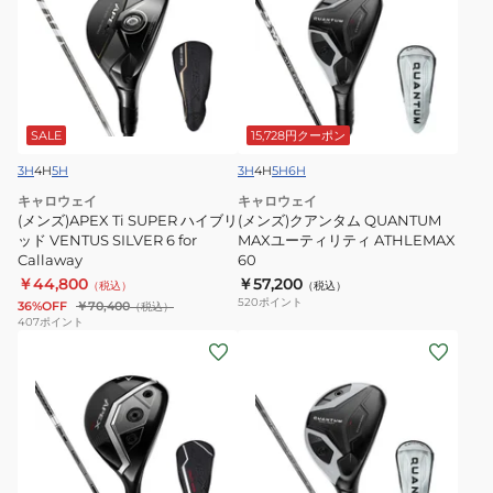
ズ)APEX
ズ)
Ti
ク
SUPER
ア
ハ
ン
イ
タ
ブ
ム
SALE
15,728円クーポン
リ
QUANTUM
3H
4H
5H
3H
4H
5H
6H
ッ
MAX
キャロウェイ
キャロウェイ
ド
ユ
(メンズ)APEX Ti SUPER ハイブリ
(メンズ)クアンタム QUANTUM
VENTUS
ー
ッド VENTUS SILVER 6 for
MAXユーティリティ ATHLEMAX
Callaway
60
SILVER
テ
￥44,800
￥57,200
（税込）
（税込）
6
ィ
520
ポイント
36%OFF
￥70,400
（税込）
for
リ
407
ポイント
Callaway
(メ
テ
(メ
ン
ィ
ン
ズ)APEX
ATHLEMAX
ズ)
UW
60
ク
ユ
ア
ー
ン