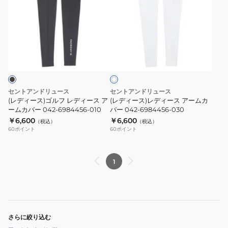
ィ
ィ
ー
ー
ス)
ス)
ゴ
レ
ホ
ル
デ
ワ
フ
ィ
イ
ト
レ
ー
デ
ス
セントアンドリュース
セントアンドリュース
ィ
ア
(レディース)ゴルフ レディース ア
(レディース)レディース アームカ
ー
ームカバー 042-6984456-010
ー
バー 042-6984456-030
￥6,600
￥6,600
ス
ム
（税込）
（税込）
60
ポイント
60
ポイント
ア
カ
ー
バ
ム
ー
1
カ
042-
バ
6984456-
ー
030
042-
さらに絞り込む
6984456-