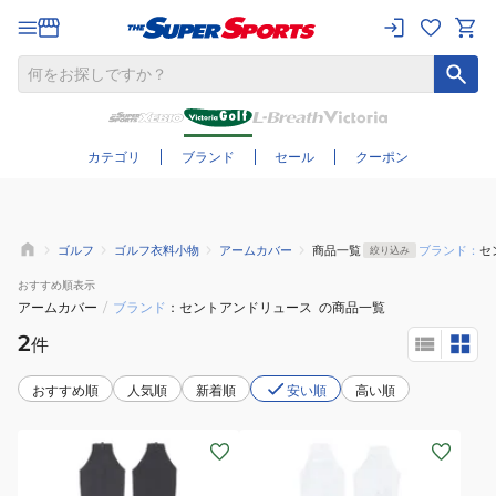
さらに絞り込む
カテゴリ
ブランド
セール
クーポン
ゴルフ
ゴルフ衣料小物
アームカバー
商品一覧
ブランド：
セ
絞り込み
おすすめ
順表示
アームカバー
/
ブランド
セントアンドリュース
の商品一覧
2
件
おすすめ順
人気順
新着順
安い順
高い順
(レ
(レ
デ
デ