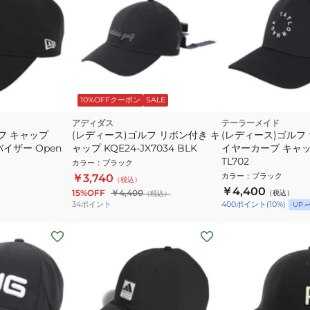
10%OFFクーポン
SALE
アディダス
テーラーメイド
フ キャップ
(レディース)ゴルフ リボン付き キ
(レディース)ゴルフ
バイザー Open
ャップ KQE24-JX7034 BLK
イヤーカーブ キャップ
TL702
カラー
：
ブラック
カラー
：
ブラック
￥3,740
（税込）
￥4,400
15%OFF
￥4,400
（税込）
（税込）
34
ポイント
400
ポイント
(
10
%)
UP