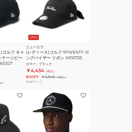
SALE
ニューエラ
)ゴルフ キャ
(レディース)ゴルフ 9TWENTY ロ
ビンテージピー
ングバイザー リボン 14747135
65327
カラー
：
ブラック
￥4,434
（税込）
8%OFF
￥4,840
（税込）
40
ポイント
込）