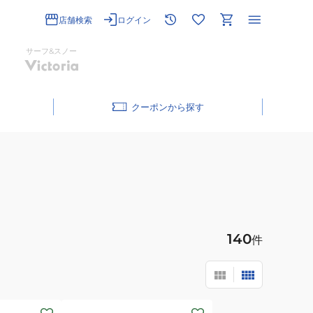
店舗検索
ログイン
サーフ&スノー
クーポン
140
件