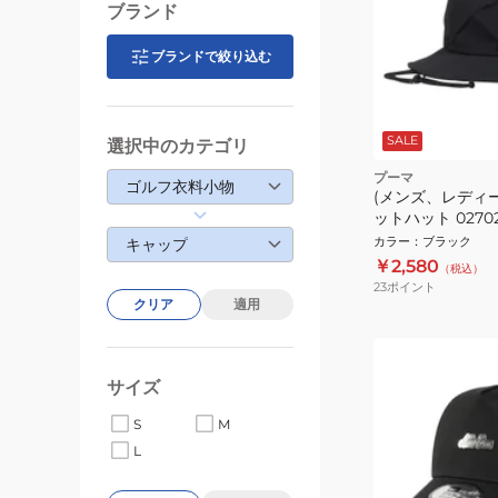
ブランド
ブランドで絞り込む
SALE
選択中のカテゴリ
プーマ
ゴルフ衣料小物
(メンズ、レディー
ットハット 02702
カラー
：
ブラック
キャップ
￥2,580
（税込）
23
ポイント
クリア
適用
サイズ
S
M
L