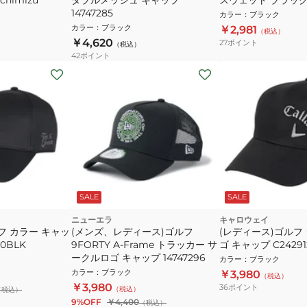
14747285
カラー
：
ブラック
カラー
：
ブラック
￥2,981
（税込）
￥4,620
27
ポイント
（税込）
42
ポイント
SALE
SALE
ニューエラ
キャロウェイ
フ カラー キャッ
(メンズ、レディース)ゴルフ
(レディース)ゴルフ
30BLK
9FORTY A-Frame トラッカー サ
ゴ キャップ C242912
ークルロゴ キャップ 14747296
カラー
：
ブラック
カラー
：
ブラック
￥3,980
（税込）
￥3,980
36
ポイント
（税込）
（税込）
9%OFF
￥4,400
（税込）