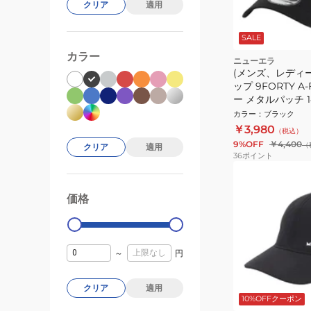
クリア
適用
SALE
カラー
ニューエラ
(メンズ、レディー
ップ 9FORTY A
ー メタルパッチ 14
カラー
：
ブラック
￥3,980
（税込）
9%OFF
￥4,400
（
クリア
適用
36
ポイント
価格
99000
0
～
円
クリア
適用
10%OFFクーポン