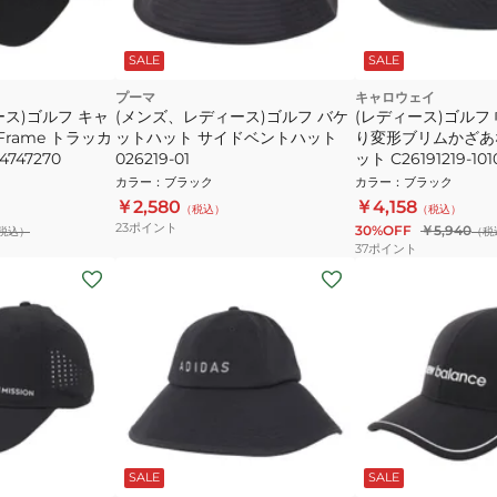
SALE
SALE
プーマ
キャロウェイ
ス)ゴルフ キャ
(メンズ、レディース)ゴルフ バケ
(レディース)ゴルフ
-Frame トラッカ
ットハット サイドベントハット
り変形ブリムかざあ
747270
026219-01
ット C26191219-101
カラー
：
ブラック
カラー
：
ブラック
￥2,580
￥4,158
（税込）
（税込）
23
ポイント
30%OFF
￥5,940
税込）
（税
37
ポイント
SALE
SALE