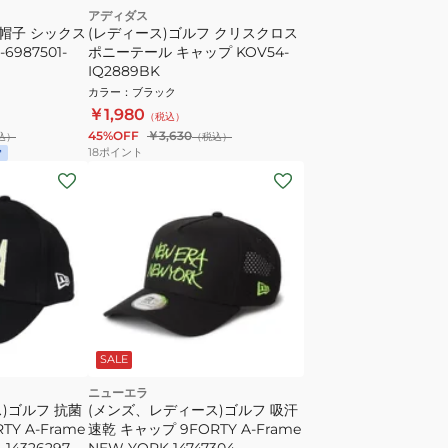
アディダス
 帽子 シックス
(レディース)ゴルフ クリスクロス
6987501-
ポニーテール キャップ KOV54-
IQ2889BK
カラー
：
ブラック
￥1,980
（税込）
45%OFF
￥3,630
込）
（税込）
18
ポイント
SALE
ニューエラ
)ゴルフ 抗菌
(メンズ、レディース)ゴルフ 吸汗
Y A-Frame
速乾 キャップ 9FORTY A-Frame
4326297
NEW YORK 14747304