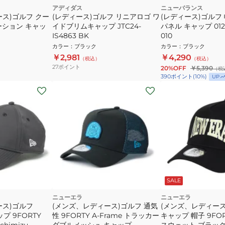
アディダス
ニューバランス
ス)ゴルフ クー
(レディース)ゴルフ リニアロゴ ワ
(レディース)ゴルフ
ーション キャッ
イドブリムキャップ JTC24-
パネル キャップ 012-
IS4863 BK
010
カラー
：
ブラック
カラー
：
ブラック
￥2,981
￥4,290
（税込）
（税込）
27
ポイント
20%OFF
￥5,390
（税
390
ポイント
(
10
%)
UP
SALE
ニューエラ
ニューエラ
ース)ゴルフ
(メンズ、レディース)ゴルフ 通気
(メンズ、レディース
ップ 9FORTY
性 9FORTY A-Frame トラッカー
キャップ 帽子 9FORT
chimizu
ダブルメッシュ キャップ
スウェット ブラック 1