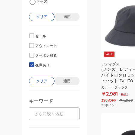
キッズ
クリア
適用
セール
アウトレット
SALE
クーポン対象
アディダス
在庫あり
(メンズ、レディー
ハイドロクロミッ
トハット JVU30-J
クリア
適用
カラー
：
ブラック
￥2,981
（税込）
39%OFF
￥4,950
キーワード
27
ポイント