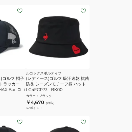
ルコックスポルティフ
)ゴルフ 帽子
(レディース)ゴルフ 吸汗速乾 抗菌
e トラッカー
防臭 シーズンモチーフ柄 ハット
AX Bar ロゴ
LG4FCP73L BK00
カラー
：
ブラック
￥4,670
（税込）
42
ポイント