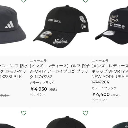
ニューエラ
ニューエラ
ス)ゴルフ 防水
(メンズ、レディース)ゴルフ 帽子
(メンズ、レディース
ク カモ バケッ
9FORTY アーカイブロゴ ブラッ
キャップ 9FORTY A
X2331 BLK
ク 14747252
NEW YORK USA E
14747264
カラー
：
ブラック
カラー
：
ブラック
￥4,950
（税込）
￥4,400
45
ポイント
（税込）
（税込）
40
ポイント