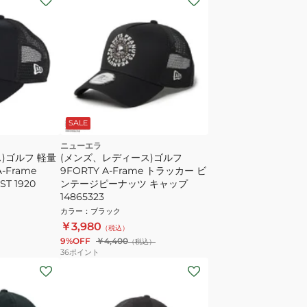
SALE
ニューエラ
)ゴルフ 軽量
(メンズ、レディース)ゴルフ
-Frame
9FORTY A-Frame トラッカー ビ
ST 1920
ンテージピーナッツ キャップ
14865323
カラー
：
ブラック
￥3,980
（税込）
9%OFF
￥4,400
（税込）
36
ポイント