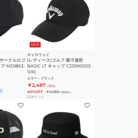
SALE
キャロウェイ
 サークルロゴ
(レディース)ゴルフ 吸汗速乾
 M20863-
BASIC LT キャップ C25990203-
1010
カラー
：
ブラック
￥2,487
（税込）
40%OFF
￥4,180
（税込）
22
ポイント