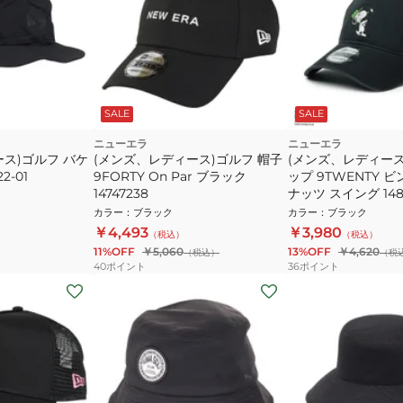
SALE
SALE
ニューエラ
ニューエラ
ス)ゴルフ バケ
(メンズ、レディース)ゴルフ 帽子
(メンズ、レディース
2-01
9FORTY On Par ブラック
ップ 9TWENTY 
14747238
ナッツ スイング 148
カラー
：
ブラック
カラー
：
ブラック
￥4,493
￥3,980
（税込）
（税込）
11%OFF
￥5,060
13%OFF
￥4,620
（税込）
（税
40
ポイント
36
ポイント