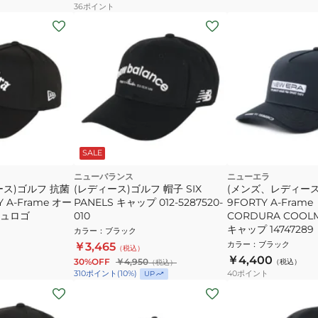
36
ポイント
SALE
ニューバランス
ニューエラ
ス)ゴルフ 抗菌
(レディース)ゴルフ 帽子 SIX
(メンズ、レディース
 A-Frame オー
PANELS キャップ 012-5287520-
9FORTY A-Fram
ュロゴ
010
CORDURA COOLM
キャップ 14747289
カラー
：
ブラック
カラー
：
ブラック
￥3,465
（税込）
￥4,400
30%OFF
￥4,950
（税込）
（税込）
40
ポイント
310
ポイント
(
10
%)
UP