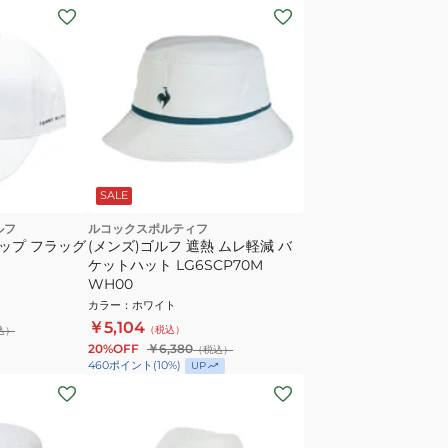
SALE
ルフ
ルコックスポルティフ
ャップ フラッグ
(メンズ)ゴルフ 遮熱 ムレ軽減 バ
ケットハット LG6SCP70M
WH00
カラー
：
ホワイト
￥5,104
（税込）
込）
20%OFF
￥6,380
（税込）
460
ポイント
(
10
%)
UP