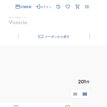
店舗検索
ログイン
サーフ&スノー
クーポン
201
件