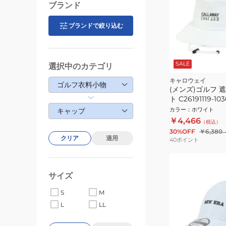
ブランド
ブランドで絞り込む
SALE
選択中のカテゴリ
キャロウェイ
ゴルフ衣料小物
(メンズ)ゴルフ 
ト C26191119-103
カラー
：
ホワイト
キャップ
￥4,466
（税込）
30%OFF
￥6,380
クリア
適用
40
ポイント
サイズ
S
M
L
LL