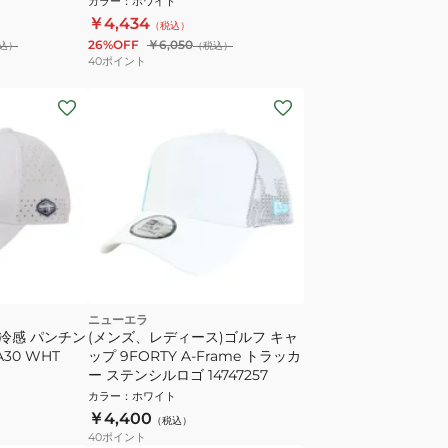
カラー
：
ホワイト
￥4,434
（税込）
26%OFF
￥6,050
込）
（税込）
40
ポイント
ニューエラ
触冷感 パンチン
(メンズ、レディース)ゴルフ キャ
30 WHT
ップ 9FORTY A-Frame トラッカ
ー ステンシルロゴ 14747257
カラー
：
ホワイト
￥4,400
（税込）
40
ポイント