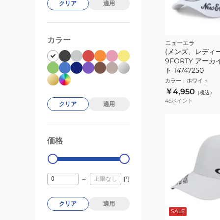
クリア
適用
カラー
ニューエラ
(メンズ、レディー
9FORTY アー
ト 14747250
カラー
：
ホワイト
￥4,950
（税込）
45
ポイント
クリア
適用
価格
99000
0
～
円
クリア
適用
SALE