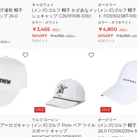
キャロウェイ
オークリー
吸汗速乾 帽子
(メンズ)ゴルフ 帽子 かざあなメッ
(メンズ)ゴルフ 帽子 
ップ 26.0
シュキャップ C26191108-1030
ト FOS902387-100
カラー
：
ホワイト
カラー
：
オフホワイト
￥3,465
￥4,800
（税込）
（税込）
30%OFF
￥4,950
20%OFF
￥6,050
（税込）
（税
31
ポイント
43
ポイント
（税込）
SALE
SALE
ラルフ ローレン
オークリー
ツアーロゴキャッ
(メンズ)ゴルフ Polo ベア ツイル
(メンズ)ゴルフ 帽子
スポーツ キャップ
26.0 FOS902394-1
MAXGHGS0J420169100