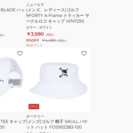
ニューエラ
BLADE ハッ
(メンズ、レディース)ゴルフ
9FORTY A-Frame トラッカー サ
ークルロゴ キャップ 14747295
カラー
：
ホワイト
￥3,980
（税込）
込）
9%OFF
￥4,400
（税込）
36
ポイント
SALE
オークリー
 TEE キャップ
(メンズ)ゴルフ 帽子 SKULL バケ
00
ット ハット FOS902383-100