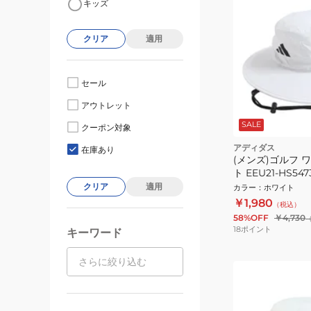
キッズ
クリア
適用
セール
アウトレット
SALE
クーポン対象
アディダス
在庫あり
(メンズ)ゴルフ 
ト EEU21-HS54
クリア
適用
カラー
：
ホワイト
￥1,980
（税込）
58%OFF
￥4,730
18
ポイント
キーワード