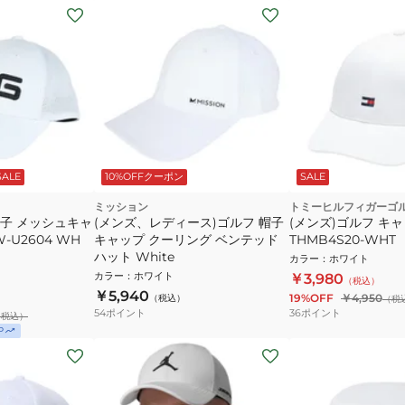
SALE
10%OFFクーポン
SALE
ミッション
トミーヒルフィガーゴ
帽子 メッシュキャ
(メンズ、レディース)ゴルフ 帽子
(メンズ)ゴルフ キ
-U2604 WH
キャップ クーリング ベンテッド
THMB4S20-WHT
ハット White
カラー
：
ホワイト
カラー
：
ホワイト
￥3,980
（税込）
￥5,940
19%OFF
￥4,950
（税込）
（税
54
ポイント
36
ポイント
（税込）
P