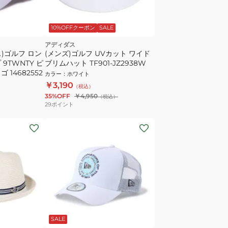
10%OFFクーポン
SALE
アディダス
)ゴルフ ロン
(メンズ)ゴルフ UVカット ワイド
9TWNTY ピ
ブリムハット TF901-JZ2938W
14682552
カラー
：
ホワイト
￥3,190
（税込）
35%OFF
￥4,950
（税込）
29
ポイント
SALE