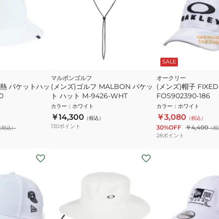
SALE
マルボンゴルフ
オークリー
遮熱 バケットハッ
(メンズ)ゴルフ MALBON バケッ
(メンズ)帽子 FIXE
0
ト ハット M-9426-WHT
FOS902390-186
カラー
：
ホワイト
カラー
：
ホワイト
￥14,300
￥3,080
（税込）
（税込）
130
ポイント
30%OFF
￥4,400
（税込）
（税
28
ポイント