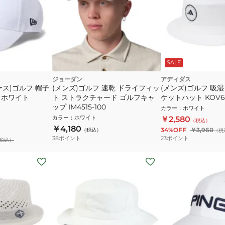
SALE
ジョーダン
アディダス
ス)ゴルフ 帽子
(メンズ)ゴルフ 速乾 ドライフィッ
(メンズ)ゴルフ 吸湿
ar ホワイト
ト ストラクチャード ゴルフキャ
ケットハット KOV63
ップ IM4515-100
カラー
：
ホワイト
カラー
：
ホワイト
￥2,580
（税込）
￥4,180
34%OFF
￥3,960
（税込）
（税
38
ポイント
23
ポイント
税込）