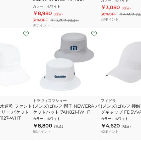
カラー
：
ホワイト
カラー
：
ホワイト
￥3,080
（税込）
￥8,980
30%OFF
￥4,400
（税込）
（税
28
ポイント
31%OFF
￥13,200
（税込）
81
ポイント
トラヴィスマシュー
フィドラ
吸水速乾 ファント
(メンズ)ゴルフ 帽子 NEWERA バ
(メンズ)ゴルフ 接
ンリー バケット
ケットハット 7AN821-1WHT
グキャップ FD5VVA
127-WHT
カラー
：
ホワイト
カラー
：
ホワイト
￥8,800
￥4,620
（税込）
（税込）
80
ポイント
42
ポイント