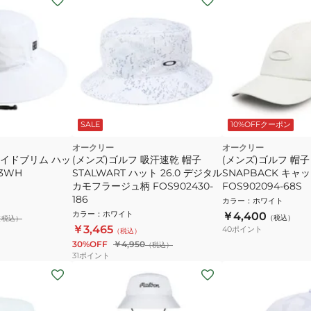
SALE
10%OFFクーポン
オークリー
オークリー
ワイドブリム ハッ
(メンズ)ゴルフ 吸汗速乾 帽子
(メンズ)ゴルフ 帽子 
73WH
STALWART ハット 26.0 デジタル
SNAPBACK キャ
カモフラージュ柄 FOS902430-
FOS902094-68S
186
カラー
：
ホワイト
カラー
：
ホワイト
￥4,400
（税込）
（税込）
￥3,465
40
ポイント
（税込）
30%OFF
￥4,950
（税込）
31
ポイント