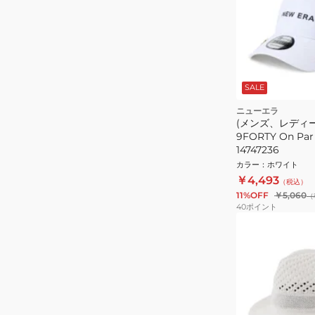
SALE
ニューエラ
(メンズ、レディー
9FORTY On P
14747236
カラー
：
ホワイト
￥4,493
（税込）
11%OFF
￥5,060
（
40
ポイント