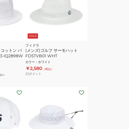
SALE
フィドラ
 コットン バ
(メンズ)ゴルフ サーモハット
-IQ2898W
FD5TVB01 WHT
カラー
：
ホワイト
￥2,580
（税込）
23
ポイント
込）