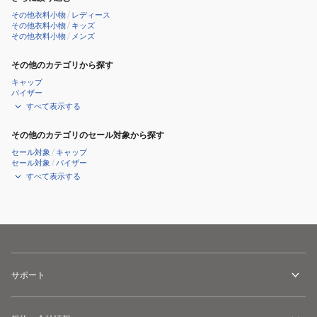
ル
その他衣料小物
/
レディース
ロ
その他衣料小物
/
キッズ
その他衣料小物
/
メンズ
サ
ン
その他のカテゴリから探す
ゼ
キャップ
ル
バイザー
ス・
すべて表示する
ド
その他のカテゴリのセール対象から探す
ジ
セール対象
/
キャップ
ャ
セール対象
/
バイザー
ー
すべて表示する
ス
サポート