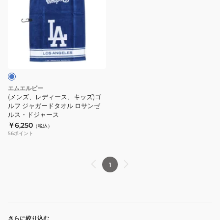
ズ、
レ
デ
ィ
ー
ス、
キ
ッ
エムエルビー
ズ)
(メンズ、レディース、キッズ)ゴ
ゴ
ルフ ジャガードタオル ロサンゼ
ルス・ドジャース
ル
￥6,250
（税込）
フ
56
ポイント
ジ
ャ
ガ
1
ー
ド
タ
オ
さらに絞り込む