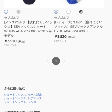
ス
ク
れ
フ
イ
ッ
ー
ト
ク
シ
ス
に
【疲
×
ョ
ア
く
れ
グ
セブゴルフ
セブゴルフ
レ
ー
ン
い
に
(メンズ)ゴルフ 【疲れにくいソッ
(レディース)ゴルフ 【疲れにくい
ー
ト
ク
ソ
クス】SEVソックスショート
く
ソックス】SEVソックスアンクル
WHNV 404SGSOX002 2017年
GYBL 404SGSOX001
GYBL
ル
ッ
い
モデル
￥3,520
（税込）
404SGSOX002
WHNV
ク
ソ
￥3,520
32
ポイント
（税込）
404SGSOX001
ス】
ッ
32
ポイント
SEV
ク
ソ
ス】
1
ッ
SEV
ク
ソ
ス
ッ
シ
ク
ョ
ス
さらに絞り込む
ー
ア
ショートソックス
/
セール対象
ト
ショートソックス
/
レディース
ン
ショートソックス
/
メンズ
WHNV
ク
404SGSOX002
ル