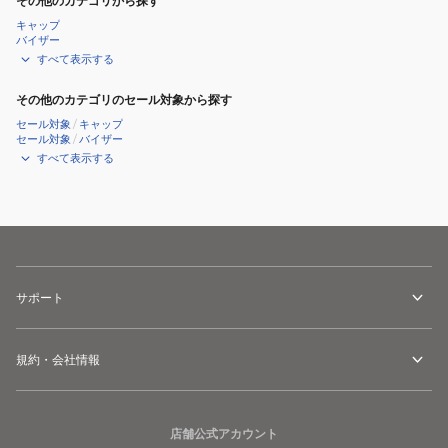
その他のカテゴリから探す
2017
GYBL
キャップ
バイザー
年
404SGSOX001
すべて表示する
モ
デ
その他のカテゴリのセール対象から探す
ル
セール対象
/
キャップ
セール対象
/
バイザー
すべて表示する
サポート
規約・会社情報
店舗公式アカウント