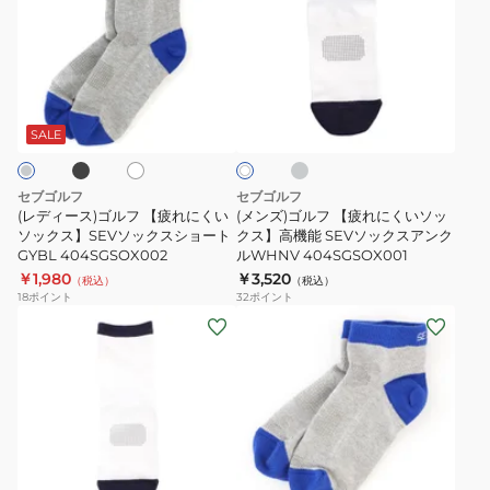
ィ
ズ)
ー
ゴ
ス)
ル
ゴ
フ
ブ
グ
ホ
ホ
ル
【疲
レ
ワ
ワ
ー
フ
れ
イ
SALE
イ
ト
ト
【疲
に
れ
く
セブゴルフ
セブゴルフ
に
い
(レディース)ゴルフ 【疲れにくい
(メンズ)ゴルフ 【疲れにくいソッ
く
ソックス】SEVソックスショート
ソ
クス】高機能 SEVソックスアンク
GYBL 404SGSOX002
ルWHNV 404SGSOX001
い
ッ
￥1,980
￥3,520
（税込）
（税込）
ソ
ク
18
ポイント
32
ポイント
ッ
ス】
(メ
(レ
ク
高
ン
デ
ス】
機
ズ)
ィ
SEV
能
ゴ
ー
ソ
SEV
ル
ス)
ッ
ソ
フ
ゴ
グ
ホ
ブ
グ
ク
ッ
【疲
ル
ワ
ラ
レ