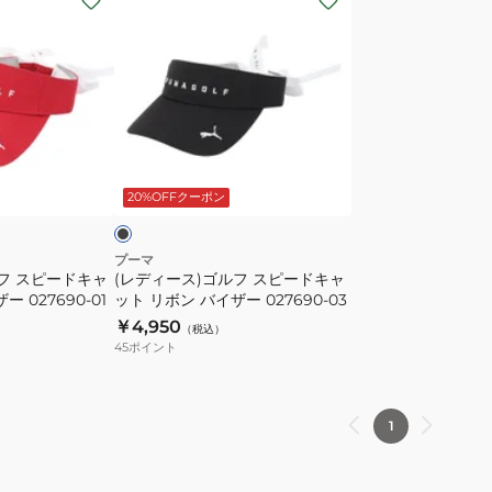
デ
ィ
ー
ス)
ゴ
ル
ブ
フ
ラ
ッ
20%OFFクーポン
ス
ピ
ー
プーマ
フ スピードキャ
(レディース)ゴルフ スピードキャ
ド
 027690-01
ット リボン バイザー 027690-03
キ
￥4,950
（税込）
ャ
45
ポイント
ッ
ト
リ
1
ボ
ン