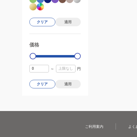
クリア
適用
価格
99000
0
～
円
クリア
適用
ご利用案内
よく