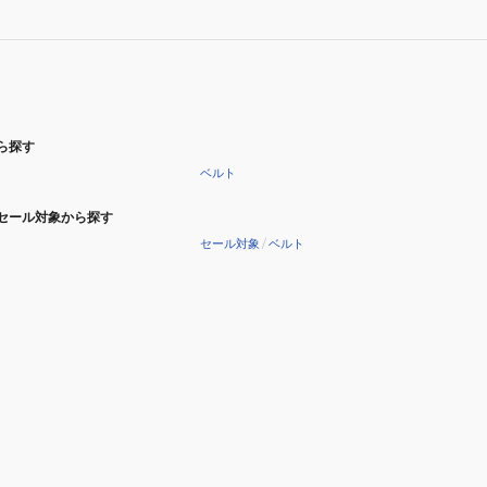
バ
イ
ザ
ー
027690-
03
ら探す
ベルト
セール対象から探す
セール対象
/
ベルト