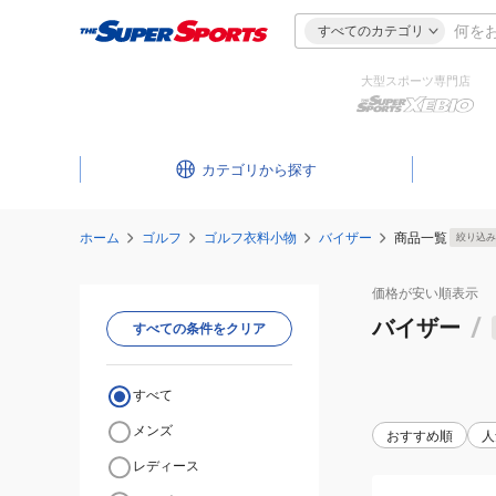
すべてのカテゴリ
大型スポーツ専門店
カテゴリ
ホーム
ゴルフ
ゴルフ衣料小物
バイザー
商品一覧
絞り込み
価格が安い
順表示
バイザー
/
すべての条件をクリア
すべて
メンズ
おすすめ順
人
レディース
(レ