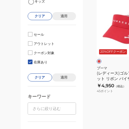
キッズ
デ
ィ
クリア
適用
ー
ス)
ゴ
セール
ル
レ
アウトレット
フ
ッ
ド
20%OFFクーポン
ス
クーポン対象
ク
ピ
在庫あり
ー
プーマ
(レディース)ゴル
ド
クリア
適用
ット リボン バイザー
キ
￥4,950
（税込）
ャ
45
ポイント
ッ
キーワード
ト
リ
ボ
ン