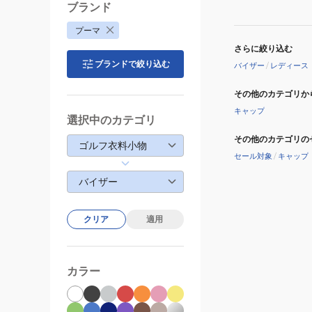
バ
ブランド
イ
プーマ
ザ
さらに絞り込む
ー
ブランドで絞り込む
バイザー
/
レディース
027690-
01
その他のカテゴリか
キャップ
選択中のカテゴリ
その他のカテゴリの
ゴルフ衣料小物
セール対象
/
キャップ
バイザー
クリア
適用
カラー