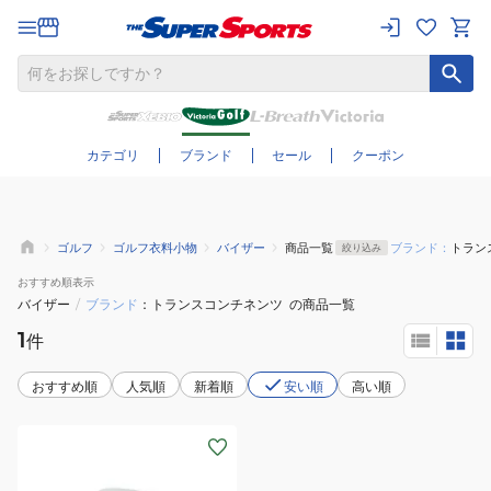
さらに絞り込む
カテゴリ
ブランド
セール
クーポン
ゴルフ
ゴルフ衣料小物
バイザー
商品一覧
ブランド：
トラン
絞り込み
おすすめ
順表示
バイザー
/
ブランド
トランスコンチネンツ
の商品一覧
1
件
おすすめ順
人気順
新着順
安い順
高い順
(メ
ン