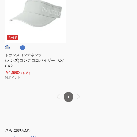
ズ)
ロ
ン
グ
ブ
ロ
ゴ
SALE
バ
イ
トランスコンチネンツ
ザ
(メンズ)ロングロゴバイザー TCV-
ー
042
￥1,580
TCV-
（税込）
14
ポイント
042
1
さらに絞り込む