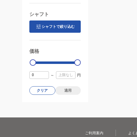
シャフト
シャフトで絞り込む
価格
99000
0
～
円
クリア
適用
ご利用案内
よく