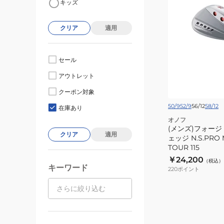
キッズ
ン
ズ)
クリア
適用
フ
ォ
ー
セール
ジ
アウトレット
ド
FORGED
クーポン対象
ウ
50/9
52/9
56/12
58/12
在庫あり
ェ
オノフ
ッ
(メンズ)フォージド
クリア
適用
ェッジ N.S.PRO
ジ
TOUR 115
N.S.PRO
￥24,200
（税込）
MODUS3
キーワード
220
ポイント
TOUR
115