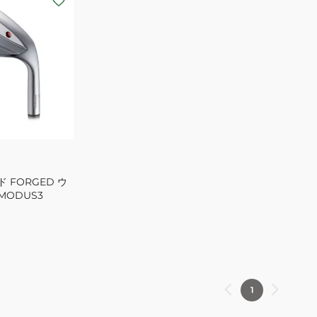
 FORGED ウ
 MODUS3
1