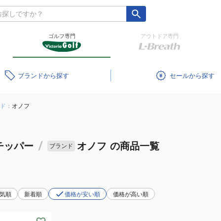
ゴルフ専門
アウトドア専門
ブランド
セール
ド：
オノフ
チッパー
/
オノフ
の商品一覧
ブランド
気順
新着順
価格が安い順
価格が高い順